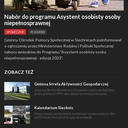
Nabór do programu Asystent osobisty osoby
niepełnosprawnej
SPOŁECZNE
31.10.2022
Gminny Ośrodek Pomocy Społecznej w Siechnicach poinformował
o ogłoszeniu przez Ministerstwo Rodziny i Polityki Społecznej
naboru wniosków do Programu "Asystent osobisty osoby
niepełnosprawnej - edycja 2023".
ZOBACZ TEŻ
Gminna Strefa Aktywności Gospodarczej
Gminna Strefa Aktywności Gospodarczej to wydzielony
przez gminę w 1999 roku obszar przeznaczony pod …
Kalendarium Siechnic
Miejscowość wymieniona została po raz pierwszy w roku
1253, kiedy Henryk III książę wrocławski …