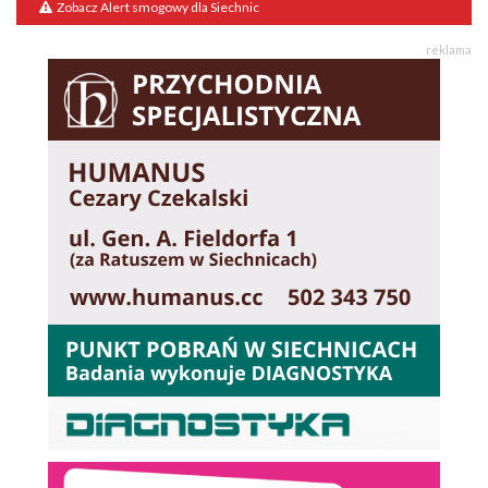
Zobacz Alert smogowy dla Siechnic
reklama