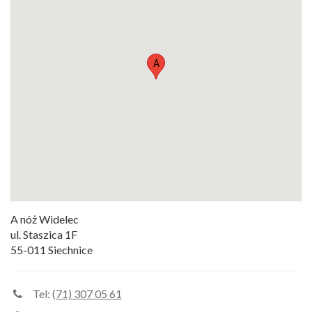
A
A nóż Widelec
ul. Staszica 1F
55-011 Siechnice
Tel:
(71) 307 05 61