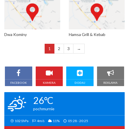
Dwa Kominy
Hamsa Grill & Kebab
1
2
3
→
FACEBOOK
KAMERA
DODAJ
REKLAMA
26°C
pochmurnie
1021hPa
4m/s
11%
05:28 - 20:25