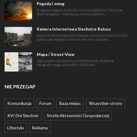
Pogoda i smog
Prognoza pogody w Siechnicach na najbliższe 5 dni oraz
Alert Smogowy - informacje o stanie jakości …
Kamera internetowa Siechnice Ratusz
Kamera internetowa skierowana na Ratusz w Siechnicach.
Zobacz jak wygląda centrum Siechnic o każdej …
Mapa / Street-View
Zapraszamy do spaceru po Siechnicach. Niektóre
fotografie mogą pochodzić z 2013 roku.
NIE PRZEGAP
Komunikacja
Forum
Baza miejsc
Wszystkie strony
XVI Dni Siechnic
Strefa Aktywności Gospodarczej
Lifestyle
Reklama