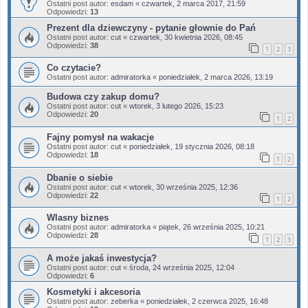
Ostatni post autor:
esdam
«
czwartek, 2 marca 2017, 21:59
Odpowiedzi:
13
Prezent dla dziewczyny - pytanie głownie do Pań
Ostatni post autor:
cut
«
czwartek, 30 kwietnia 2026, 08:45
Odpowiedzi:
38
1
2
3
Co czytacie?
Ostatni post autor:
admiratorka
«
poniedziałek, 2 marca 2026, 13:19
Budowa czy zakup domu?
Ostatni post autor:
cut
«
wtorek, 3 lutego 2026, 15:23
Odpowiedzi:
20
1
2
Fajny pomysł na wakacje
Ostatni post autor:
cut
«
poniedziałek, 19 stycznia 2026, 08:18
Odpowiedzi:
18
1
2
Dbanie o siebie
Ostatni post autor:
cut
«
wtorek, 30 września 2025, 12:36
Odpowiedzi:
22
1
2
Wlasny biznes
Ostatni post autor:
admiratorka
«
piątek, 26 września 2025, 10:21
Odpowiedzi:
28
1
2
3
A może jakaś inwestycja?
Ostatni post autor:
cut
«
środa, 24 września 2025, 12:04
Odpowiedzi:
6
Kosmetyki i akcesoria
Ostatni post autor:
zeberka
«
poniedziałek, 2 czerwca 2025, 16:48