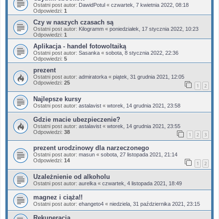
Ostatni post autor:
DawidPotul
«
czwartek, 7 kwietnia 2022, 08:18
Odpowiedzi:
1
Czy w naszych czasach są
Ostatni post autor:
Kilogramm
«
poniedziałek, 17 stycznia 2022, 10:23
Odpowiedzi:
1
Aplikacja - handel fotowoltaiką
Ostatni post autor:
Sasanka
«
sobota, 8 stycznia 2022, 22:36
Odpowiedzi:
5
prezent
Ostatni post autor:
admiratorka
«
piątek, 31 grudnia 2021, 12:05
Odpowiedzi:
25
1
2
Najlepsze kursy
Ostatni post autor:
astalavist
«
wtorek, 14 grudnia 2021, 23:58
Gdzie macie ubezpieczenie?
Ostatni post autor:
astalavist
«
wtorek, 14 grudnia 2021, 23:55
Odpowiedzi:
38
1
2
3
prezent urodzinowy dla narzeczonego
Ostatni post autor:
masun
«
sobota, 27 listopada 2021, 21:14
Odpowiedzi:
14
1
2
Uzależnienie od alkoholu
Ostatni post autor:
aurelka
«
czwartek, 4 listopada 2021, 18:49
magnez i ciąża!!
Ostatni post autor:
ehangeto4
«
niedziela, 31 października 2021, 23:15
Rekuperacja