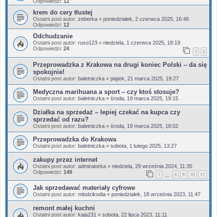
Odpowiedzi:
12
krem do cery tłustej
Ostatni post autor:
zeberka
«
poniedziałek, 2 czerwca 2025, 16:46
Odpowiedzi:
12
Odchudzanie
Ostatni post autor:
ruso123
«
niedziela, 1 czerwca 2025, 18:19
Odpowiedzi:
24
1
2
Przeprowadzka z Krakowa na drugi koniec Polski – da się
spokojnie!
Ostatni post autor:
baletniczka
«
piątek, 21 marca 2025, 19:27
Medyczna marihuana a sport – czy ktoś stosuje?
Ostatni post autor:
baletniczka
«
środa, 19 marca 2025, 19:15
Działka na sprzedaż – lepiej czekać na kupca czy
sprzedać od razu?
Ostatni post autor:
baletniczka
«
środa, 19 marca 2025, 18:02
Przeprowadzka do Krakowa
Ostatni post autor:
baletniczka
«
sobota, 1 lutego 2025, 13:27
zakupy przez internet
Ostatni post autor:
admiratorka
«
niedziela, 29 września 2024, 11:35
Odpowiedzi:
149
1
8
9
10
11
…
Jak sprzedawać materiały cyfrowe
Ostatni post autor:
mlodzikodia
«
poniedziałek, 18 września 2023, 11:47
remont małej kuchni
Ostatni post autor:
kaja231
«
sobota, 22 lipca 2023, 11:11