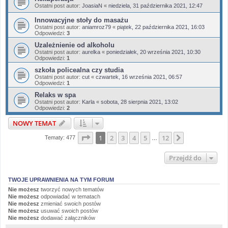
Ostatni post autor:
JoasiaN
«
niedziela, 31 października 2021, 12:47
Innowacyjne stoły do masażu
Ostatni post autor:
aniamroz79
«
piątek, 22 października 2021, 16:03
Odpowiedzi:
3
Uzależnienie od alkoholu
Ostatni post autor:
aurelka
«
poniedziałek, 20 września 2021, 10:30
Odpowiedzi:
1
szkoła policealna czy studia
Ostatni post autor:
cut
«
czwartek, 16 września 2021, 06:57
Odpowiedzi:
1
Relaks w spa
Ostatni post autor:
Karla
«
sobota, 28 sierpnia 2021, 13:02
Odpowiedzi:
2
NOWY TEMAT
Strona
1
z
12
1
2
3
4
5
12
Następna
Tematy: 477
…
Przejdź do
TWOJE UPRAWNIENIA NA TYM FORUM
Nie możesz
tworzyć nowych tematów
Nie możesz
odpowiadać w tematach
Nie możesz
zmieniać swoich postów
Nie możesz
usuwać swoich postów
Nie możesz
dodawać załączników