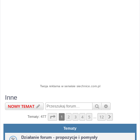
Twoja reklama w serwisie siechnice.com.pl
Inne
Szukaj
Wyszukiwanie 
NOWY TEMAT
Strona
1
z
12
1
2
3
4
5
12
Następna
Tematy: 477
…
Tematy
Działanie forum - propozycje i pomysły