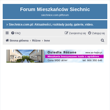
Forum Mieszkańców Siechnic
siechnice.com.pl/forum
Siechnice.com.pl: Aktualności, rozkłady jazdy, galerie, video.
FAQ
Zarejestruj się
Zaloguj się
S
Strona główna
Różne
Inne
z
u
k
a
j