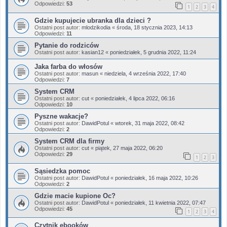
Odpowiedzi:
53
1
2
3
4
Gdzie kupujecie ubranka dla dzieci ?
Ostatni post autor:
mlodzikodia
«
środa, 18 stycznia 2023, 14:13
Odpowiedzi:
11
Pytanie do rodziców
Ostatni post autor:
kasian12
«
poniedziałek, 5 grudnia 2022, 11:24
Jaka farba do włosów
Ostatni post autor:
masun
«
niedziela, 4 września 2022, 17:40
Odpowiedzi:
7
System CRM
Ostatni post autor:
cut
«
poniedziałek, 4 lipca 2022, 06:16
Odpowiedzi:
10
Pyszne wakacje?
Ostatni post autor:
DawidPotul
«
wtorek, 31 maja 2022, 08:42
Odpowiedzi:
2
System CRM dla firmy
Ostatni post autor:
cut
«
piątek, 27 maja 2022, 06:20
Odpowiedzi:
29
1
2
3
Sąsiedzka pomoc
Ostatni post autor:
DawidPotul
«
poniedziałek, 16 maja 2022, 10:26
Odpowiedzi:
2
Gdzie macie kupione Oc?
Ostatni post autor:
DawidPotul
«
poniedziałek, 11 kwietnia 2022, 07:47
Odpowiedzi:
45
1
2
3
4
Czytnik ebooków