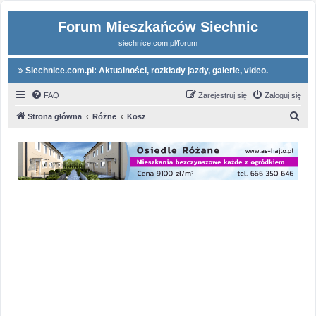
Forum Mieszkańców Siechnic
siechnice.com.pl/forum
Siechnice.com.pl: Aktualności, rozkłady jazdy, galerie, video.
FAQ
Zarejestruj się
Zaloguj się
S
Strona główna
Różne
Kosz
z
u
k
a
j