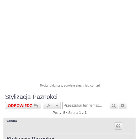
Twoja reklama w serwisie siechnice.com.pl
Stylizacja Paznokci
Szukaj
Wyszu
ODPOWIEDZ
Posty: 5 • Strona
1
z
1
xandra
Stylizacja Paznokci