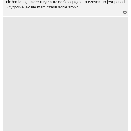
nie łamią się, lakier trzyma aż do ściągnięcia, a czasem to jest ponad
2 tygodnie jak nie mam czasu sobie zrobić.
N
a
g
ó
r
ę