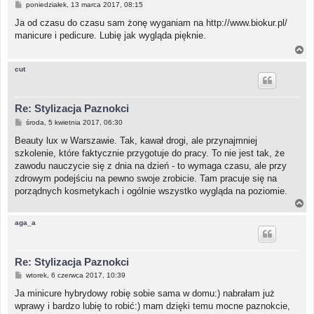
P
poniedziałek, 13 marca 2017, 08:15
o
s
Ja od czasu do czasu sam żonę wyganiam na http://www.biokur.pl/
t
manicure i pedicure. Lubię jak wygląda pięknie.
N
a
g
cut
ó
r
ę
Re: Stylizacja Paznokci
P
środa, 5 kwietnia 2017, 06:30
o
s
Beauty lux w Warszawie. Tak, kawał drogi, ale przynajmniej
t
szkolenie, które faktycznie przygotuje do pracy. To nie jest tak, że
zawodu nauczycie się z dnia na dzień - to wymaga czasu, ale przy
zdrowym podejściu na pewno swoje zrobicie. Tam pracuje się na
porządnych kosmetykach i ogólnie wszystko wygląda na poziomie.
N
a
g
aga_a
ó
r
ę
Re: Stylizacja Paznokci
P
wtorek, 6 czerwca 2017, 10:39
o
s
Ja minicure hybrydowy robię sobie sama w domu:) nabrałam już
t
wprawy i bardzo lubię to robić:) mam dzięki temu mocne paznokcie,