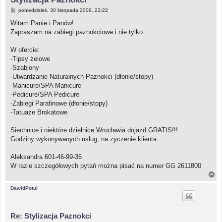
P
poniedziałek, 30 listopada 2009, 23:22
o
s
Witam Panie i Panów!
t
Zapraszam na zabiegi paznokciowe i nie tylko.
W ofercie:
-Tipsy żelowe
-Szablony
-Utwardzanie Naturalnych Paznokci (dłonie/stopy)
-Manicure/SPA Manicure
-Pedicure/SPA Pedicure
-Zabiegi Parafinowe (dłonie/stopy)
-Tatuaże Brokatowe
Siechnice i niektóre dzielnice Wrocławia dojazd GRATIS!!!
Godziny wykonywanych usług, na życzenie klienta.
Aleksandra 601-46-99-36
W razie szczegółowych pytań można pisać na numer GG 2611800
N
a
g
DawidPotul
ó
r
ę
Re: Stylizacja Paznokci