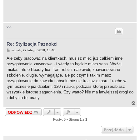
cut
Re: Stylizacja Paznokci
P
wtorek, 27 lutego 2018, 10:48
o
s
Ale żeby pracować na klientkach, musisz mieć już całkiem inne
t
przygotowanie zawodowe - i wtedy to będzie miało sens. Wyżej
miałaś info o Beauty lux. Tam robisz naprawdę zaawansowane
szkolenie, długie, wymagające, ale po czymś takim masz
przygotowanie do zawodu i absolutnie nie tracisz czasu. Trochę w
tym biznesie już działam. 120h nauki, podczas której przerabiasz
wszystkie istotne zagadnienia. Czy warto? Nie ma łatwiejszej drogi do
zdobycia tej pracy.
N
a
ODPOWIEDZ
g
ó
Posty: 5 • Strona
1
z
1
r
ę
Przejdź do