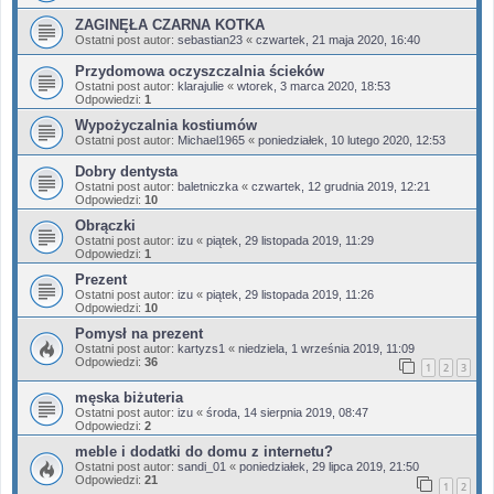
ZAGINĘŁA CZARNA KOTKA
Ostatni post autor:
sebastian23
«
czwartek, 21 maja 2020, 16:40
Przydomowa oczyszczalnia ścieków
Ostatni post autor:
klarajulie
«
wtorek, 3 marca 2020, 18:53
Odpowiedzi:
1
Wypożyczalnia kostiumów
Ostatni post autor:
Michael1965
«
poniedziałek, 10 lutego 2020, 12:53
Dobry dentysta
Ostatni post autor:
baletniczka
«
czwartek, 12 grudnia 2019, 12:21
Odpowiedzi:
10
Obrączki
Ostatni post autor:
izu
«
piątek, 29 listopada 2019, 11:29
Odpowiedzi:
1
Prezent
Ostatni post autor:
izu
«
piątek, 29 listopada 2019, 11:26
Odpowiedzi:
10
Pomysł na prezent
Ostatni post autor:
kartyzs1
«
niedziela, 1 września 2019, 11:09
Odpowiedzi:
36
1
2
3
męska biżuteria
Ostatni post autor:
izu
«
środa, 14 sierpnia 2019, 08:47
Odpowiedzi:
2
meble i dodatki do domu z internetu?
Ostatni post autor:
sandi_01
«
poniedziałek, 29 lipca 2019, 21:50
Odpowiedzi:
21
1
2