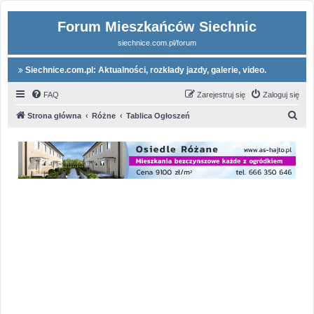
Forum Mieszkańców Siechnic
siechnice.com.pl/forum
Siechnice.com.pl: Aktualności, rozkłady jazdy, galerie, video.
FAQ
Zarejestruj się
Zaloguj się
S
Strona główna
Różne
Tablica Ogłoszeń
z
u
k
a
j