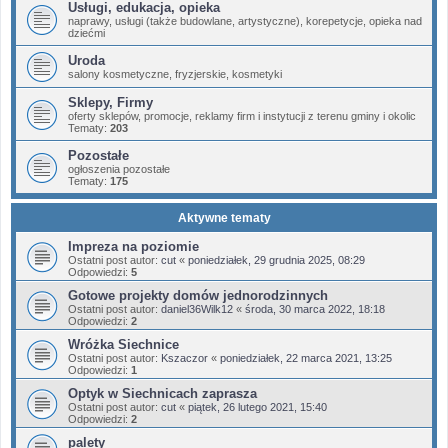
Usługi, edukacja, opieka
naprawy, usługi (także budowlane, artystyczne), korepetycje, opieka nad
dziećmi
Uroda
salony kosmetyczne, fryzjerskie, kosmetyki
Sklepy, Firmy
oferty sklepów, promocje, reklamy firm i instytucji z terenu gminy i okolic
Tematy:
203
Pozostałe
ogłoszenia pozostałe
Tematy:
175
Aktywne tematy
Impreza na poziomie
Ostatni post autor:
cut
«
poniedziałek, 29 grudnia 2025, 08:29
Odpowiedzi:
5
Gotowe projekty domów jednorodzinnych
Ostatni post autor:
daniel36Wilk12
«
środa, 30 marca 2022, 18:18
Odpowiedzi:
2
Wróżka Siechnice
Ostatni post autor:
Kszaczor
«
poniedziałek, 22 marca 2021, 13:25
Odpowiedzi:
1
Optyk w Siechnicach zaprasza
Ostatni post autor:
cut
«
piątek, 26 lutego 2021, 15:40
Odpowiedzi:
2
palety