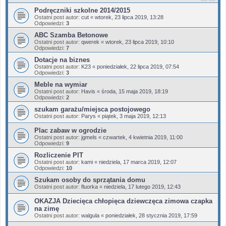
Podręczniki szkolne 2014/2015
Ostatni post autor:
cut
«
wtorek, 23 lipca 2019, 13:28
Odpowiedzi:
3
ABC Szamba Betonowe
Ostatni post autor:
qwerek
«
wtorek, 23 lipca 2019, 10:10
Odpowiedzi:
7
Dotacje na biznes
Ostatni post autor:
K23
«
poniedziałek, 22 lipca 2019, 07:54
Odpowiedzi:
3
Meble na wymiar
Ostatni post autor:
Havis
«
środa, 15 maja 2019, 18:19
Odpowiedzi:
2
szukam garażu/miejsca postojowego
Ostatni post autor:
Parys
«
piątek, 3 maja 2019, 12:13
Plac zabaw w ogrodzie
Ostatni post autor:
jgmels
«
czwartek, 4 kwietnia 2019, 11:00
Odpowiedzi:
9
Rozliczenie PIT
Ostatni post autor:
kami
«
niedziela, 17 marca 2019, 12:07
Odpowiedzi:
10
Szukam osoby do sprzątania domu
Ostatni post autor:
fluorka
«
niedziela, 17 lutego 2019, 12:43
OKAZJA Dziecięca chłopięca dziewczęca zimowa czapka
na zimę
Ostatni post autor:
walgula
«
poniedziałek, 28 stycznia 2019, 17:59