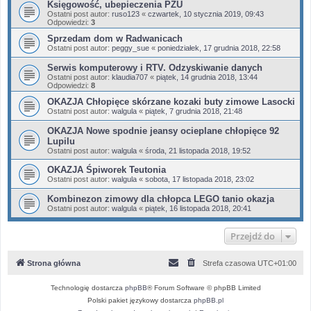
Księgowość, ubepieczenia PZU
Ostatni post autor:
ruso123
«
czwartek, 10 stycznia 2019, 09:43
Odpowiedzi:
3
Sprzedam dom w Radwanicach
Ostatni post autor:
peggy_sue
«
poniedziałek, 17 grudnia 2018, 22:58
Serwis komputerowy i RTV. Odzyskiwanie danych
Ostatni post autor:
klaudia707
«
piątek, 14 grudnia 2018, 13:44
Odpowiedzi:
8
OKAZJA Chłopięce skórzane kozaki buty zimowe Lasocki
Ostatni post autor:
walgula
«
piątek, 7 grudnia 2018, 21:48
OKAZJA Nowe spodnie jeansy ocieplane chłopięce 92
Lupilu
Ostatni post autor:
walgula
«
środa, 21 listopada 2018, 19:52
OKAZJA Śpiworek Teutonia
Ostatni post autor:
walgula
«
sobota, 17 listopada 2018, 23:02
Kombinezon zimowy dla chłopca LEGO tanio okazja
Ostatni post autor:
walgula
«
piątek, 16 listopada 2018, 20:41
Przejdź do
Strona główna
Strefa czasowa
UTC+01:00
Technologię dostarcza
phpBB
® Forum Software © phpBB Limited
Polski pakiet językowy dostarcza
phpBB.pl