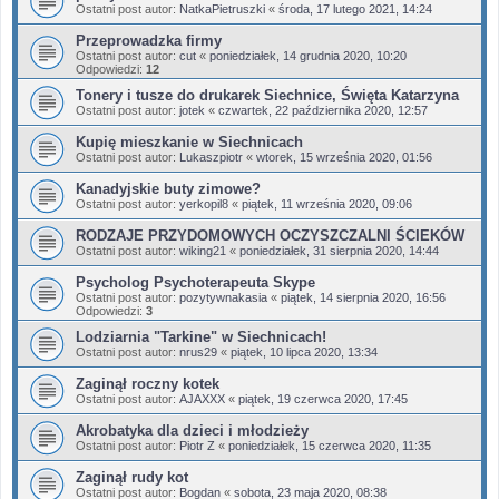
Ostatni post autor:
NatkaPietruszki
«
środa, 17 lutego 2021, 14:24
Przeprowadzka firmy
Ostatni post autor:
cut
«
poniedziałek, 14 grudnia 2020, 10:20
Odpowiedzi:
12
Tonery i tusze do drukarek Siechnice, Święta Katarzyna
Ostatni post autor:
jotek
«
czwartek, 22 października 2020, 12:57
Kupię mieszkanie w Siechnicach
Ostatni post autor:
Lukaszpiotr
«
wtorek, 15 września 2020, 01:56
Kanadyjskie buty zimowe?
Ostatni post autor:
yerkopil8
«
piątek, 11 września 2020, 09:06
RODZAJE PRZYDOMOWYCH OCZYSZCZALNI ŚCIEKÓW
Ostatni post autor:
wiking21
«
poniedziałek, 31 sierpnia 2020, 14:44
Psycholog Psychoterapeuta Skype
Ostatni post autor:
pozytywnakasia
«
piątek, 14 sierpnia 2020, 16:56
Odpowiedzi:
3
Lodziarnia "Tarkine" w Siechnicach!
Ostatni post autor:
nrus29
«
piątek, 10 lipca 2020, 13:34
Zaginął roczny kotek
Ostatni post autor:
AJAXXX
«
piątek, 19 czerwca 2020, 17:45
Akrobatyka dla dzieci i młodzieży
Ostatni post autor:
Piotr Z
«
poniedziałek, 15 czerwca 2020, 11:35
Zaginął rudy kot
Ostatni post autor:
Bogdan
«
sobota, 23 maja 2020, 08:38