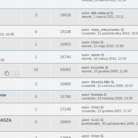
sobota, 19 marca 2011, 22:39
autor:
dbk.sklep.pl
3
19029
wtorek, 1 marca 2011, 22:11
autor:
nowy_mieszkaniec
0
15138
czwartek, 21 października 2010, 10:0
10, 10:08
autor:
Orion
1
15953
wtorek, 11 maja 2010, 12:58
autor:
admin
1
16740
wtorek, 16 marca 2010, 12:42
:08
autor:
krzysiek
16
43083
wtorek, 15 grudnia 2009, 11:06
1
2
autor:
Myszka Miki
2
18800
czwartek, 11 czerwca 2009, 10:47
ynie
autor:
Kometa
0
15760
czwartek, 23 kwietnia 2009, 13:39
autor:
Orion
1
17249
czwartek, 13 grudnia 2007, 17:47
MASZA
autor:
Gość
0
16843
poniedziałek, 30 października 2006, 
autor:
Orion