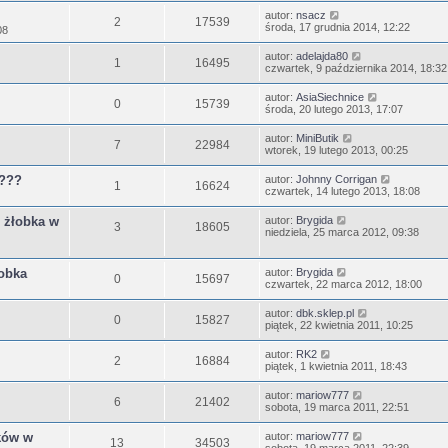
autor:
nsacz
2
17539
środa, 17 grudnia 2014, 12:22
08
autor:
adelajda80
1
16495
czwartek, 9 października 2014, 18:32
autor:
AsiaSiechnice
0
15739
środa, 20 lutego 2013, 17:07
autor:
MiniButik
7
22984
wtorek, 19 lutego 2013, 00:25
i???
autor:
Johnny Corrigan
1
16624
czwartek, 14 lutego 2013, 18:08
 żłobka w
autor:
Brygida
3
18605
niedziela, 25 marca 2012, 09:38
łobka
autor:
Brygida
0
15697
czwartek, 22 marca 2012, 18:00
autor:
dbk.sklep.pl
0
15827
piątek, 22 kwietnia 2011, 10:25
autor:
RK2
2
16884
piątek, 1 kwietnia 2011, 18:43
autor:
mariow777
6
21402
sobota, 19 marca 2011, 22:51
ków w
autor:
mariow777
13
34503