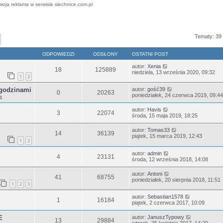
woja reklama w serwisie siechnice.com.pl
Tematy: 39
j
Wyszukiwanie zaawansowane
ODPOWIEDZI
ODSŁONY
OSTATNI POST
autor:
Xenia
18
125889
niedziela, 13 września 2020, 09:32
1
2
 godzinami
autor:
gość39
0
20263
poniedziałek, 24 czerwca 2019, 09:44
4
autor:
Havis
3
22074
środa, 15 maja 2019, 18:25
autor:
Tomas33
14
36139
piątek, 15 marca 2019, 12:43
1
2
autor:
admin
4
23131
środa, 12 września 2018, 14:08
autor:
Antoni
41
68755
poniedziałek, 20 sierpnia 2018, 11:51
1
2
3
autor:
Sebastian1578
1
16184
piątek, 2 czerwca 2017, 10:09
E
autor:
JanuszTypowy
13
29884