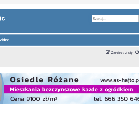
ic
video.
Zarejestruj się