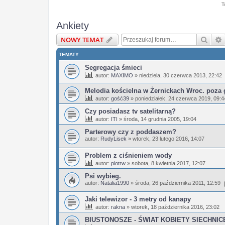
T
Ankiety
Szuka
NOWY TEMAT
TEMATY
Segregacja śmieci
autor:
MAXIMO
»
niedziela, 30 czerwca 2013, 22:42
Melodia kościelna w Żernickach Wroc. poza
autor:
gość39
»
poniedziałek, 24 czerwca 2019, 09:4
Czy posiadasz tv satelitarną?
autor:
ITI
»
środa, 14 grudnia 2005, 19:04
Parterowy czy z poddaszem?
autor:
RudyLisek
»
wtorek, 23 lutego 2016, 14:07
Problem z ciśnieniem wody
autor:
piotrw
»
sobota, 8 kwietnia 2017, 12:07
Psi wybieg.
autor:
Natalia1990
»
środa, 26 października 2011, 12:59
Jaki telewizor - 3 metry od kanapy
autor:
rakna
»
wtorek, 18 października 2016, 23:02
BIUSTONOSZE - ŚWIAT KOBIETY SIECHNIC