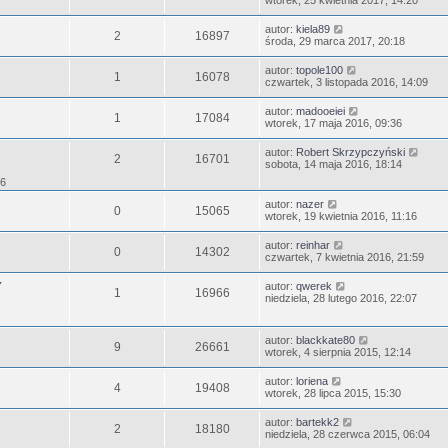
wtorek, 25 kwietnia 2017, 14:20
autor:
kiela89
2
16897
środa, 29 marca 2017, 20:18
autor:
topole100
1
16078
czwartek, 3 listopada 2016, 14:09
autor:
madooeiei
1
17084
wtorek, 17 maja 2016, 09:36
autor:
Robert Skrzypczyński
2
16701
sobota, 14 maja 2016, 18:14
36
autor:
nazer
0
15065
wtorek, 19 kwietnia 2016, 11:16
autor:
reinhar
0
14302
czwartek, 7 kwietnia 2016, 21:59
Y
autor:
qwerek
1
16966
niedziela, 28 lutego 2016, 22:07
autor:
blackkate80
9
26661
wtorek, 4 sierpnia 2015, 12:14
autor:
loriena
4
19408
wtorek, 28 lipca 2015, 15:30
autor:
bartekk2
2
18180
niedziela, 28 czerwca 2015, 06:04