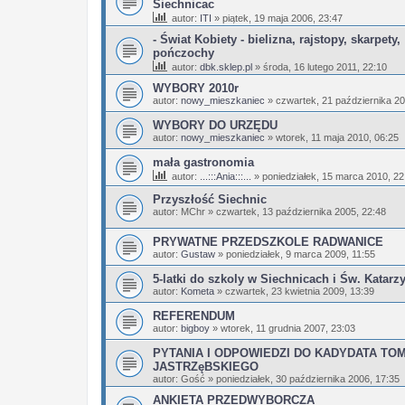
Siechnicac
autor:
ITI
»
piątek, 19 maja 2006, 23:47
- Świat Kobiety - bielizna, rajstopy, skarpety,
pończochy
autor:
dbk.sklep.pl
»
środa, 16 lutego 2011, 22:10
WYBORY 2010r
autor:
nowy_mieszkaniec
»
czwartek, 21 października 20
WYBORY DO URZĘDU
autor:
nowy_mieszkaniec
»
wtorek, 11 maja 2010, 06:25
mała gastronomia
autor:
...:::Ania:::...
»
poniedziałek, 15 marca 2010, 22
Przyszłość Siechnic
autor:
MChr
»
czwartek, 13 października 2005, 22:48
PRYWATNE PRZEDSZKOLE RADWANICE
autor:
Gustaw
»
poniedziałek, 9 marca 2009, 11:55
5-latki do szkoly w Siechnicach i Św. Katarz
autor:
Kometa
»
czwartek, 23 kwietnia 2009, 13:39
REFERENDUM
autor:
bigboy
»
wtorek, 11 grudnia 2007, 23:03
PYTANIA I ODPOWIEDZI DO KADYDATA TO
JASTRZęBSKIEGO
autor:
Gość
»
poniedziałek, 30 października 2006, 17:35
ANKIETA PRZEDWYBORCZA