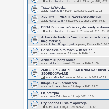
autor:
dbk.sklep.pl
»
czwartek, 24 lutego 2011, 22:30
Trattoria Włoska
autor:
Przemas46
»
piątek, 22 stycznia 2016, 19:12
ANKIETA - LOKALE GASTRONOMICZNE
autor:
Martix_1988
»
czwartek, 2 czerwca 2016, 09:53
BRITA Domowe źródło czystej wody w domu
autor:
dbk.sklep.pl
»
wtorek, 29 listopada 2011, 22:58
Ankieta do badania Siechnic w ramach pracy
magisterskiej
autor:
Robert Skrzypczyński
»
piątek, 13 maja 2016, 10:
Co sądzicie o roletach w kasecie?
autor:
nazer
»
wtorek, 19 kwietnia 2016, 11:16
Ankieta Kupony online
autor:
reinhar
»
czwartek, 7 kwietnia 2016, 21:59
ZNIKAJĄ ZBIORCZE POJEMNIKI NA ODPAD
SEGREGOWALNE
autor:
MAXIMO
»
wtorek, 10 września 2013, 06:23
lumpeks w Siechnicach
autor:
stokrotka
»
środa, 29 sierpnia 2012, 13:02
Fizjoterapia
autor:
marta234
»
środa, 18 maja 2011, 13:44
Czy podoba Ci sią ta aplikacja
autor:
jotek
»
piątek, 20 lutego 2015, 12:53