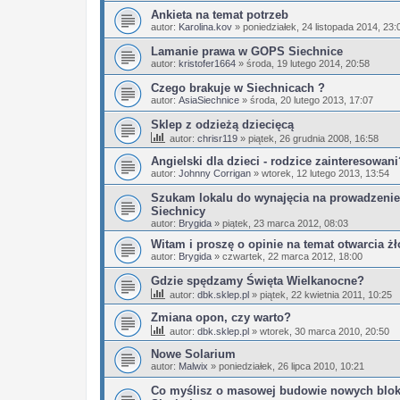
Ankieta na temat potrzeb
autor:
Karolina.kov
»
poniedziałek, 24 listopada 2014, 23:
Lamanie prawa w GOPS Siechnice
autor:
kristofer1664
»
środa, 19 lutego 2014, 20:58
Czego brakuje w Siechnicach ?
autor:
AsiaSiechnice
»
środa, 20 lutego 2013, 17:07
Sklep z odzieżą dziecięcą
autor:
chrisr119
»
piątek, 26 grudnia 2008, 16:58
Angielski dla dzieci - rodzice zainteresowan
autor:
Johnny Corrigan
»
wtorek, 12 lutego 2013, 13:54
Szukam lokalu do wynajęcia na prowadzenie
Siechnicy
autor:
Brygida
»
piątek, 23 marca 2012, 08:03
Witam i proszę o opinie na temat otwarcia ż
autor:
Brygida
»
czwartek, 22 marca 2012, 18:00
Gdzie spędzamy Święta Wielkanocne?
autor:
dbk.sklep.pl
»
piątek, 22 kwietnia 2011, 10:25
Zmiana opon, czy warto?
autor:
dbk.sklep.pl
»
wtorek, 30 marca 2010, 20:50
Nowe Solarium
autor:
Malwix
»
poniedziałek, 26 lipca 2010, 10:21
Co myślisz o masowej budowie nowych blo