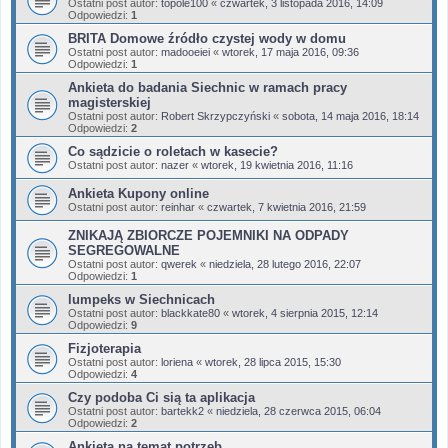
Ostatni post autor:
topole100
«
czwartek, 3 listopada 2016, 14:09
Odpowiedzi:
1
BRITA Domowe źródło czystej wody w domu
Ostatni post autor:
madooeiei
«
wtorek, 17 maja 2016, 09:36
Odpowiedzi:
1
Ankieta do badania Siechnic w ramach pracy
magisterskiej
Ostatni post autor:
Robert Skrzypczyński
«
sobota, 14 maja 2016, 18:14
Odpowiedzi:
2
Co sądzicie o roletach w kasecie?
Ostatni post autor:
nazer
«
wtorek, 19 kwietnia 2016, 11:16
Ankieta Kupony online
Ostatni post autor:
reinhar
«
czwartek, 7 kwietnia 2016, 21:59
ZNIKAJĄ ZBIORCZE POJEMNIKI NA ODPADY
SEGREGOWALNE
Ostatni post autor:
qwerek
«
niedziela, 28 lutego 2016, 22:07
Odpowiedzi:
1
lumpeks w Siechnicach
Ostatni post autor:
blackkate80
«
wtorek, 4 sierpnia 2015, 12:14
Odpowiedzi:
9
Fizjoterapia
Ostatni post autor:
loriena
«
wtorek, 28 lipca 2015, 15:30
Odpowiedzi:
4
Czy podoba Ci sią ta aplikacja
Ostatni post autor:
bartekk2
«
niedziela, 28 czerwca 2015, 06:04
Odpowiedzi:
2
Ankieta na temat potrzeb