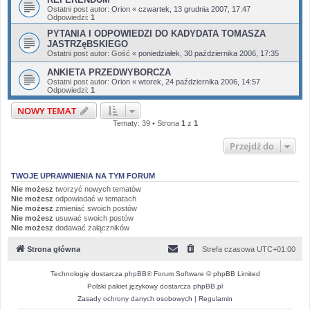
Ostatni post autor:
Orion
«
czwartek, 13 grudnia 2007, 17:47
Odpowiedzi:
1
PYTANIA I ODPOWIEDZI DO KADYDATA TOMASZA
JASTRZęBSKIEGO
Ostatni post autor:
Gość
«
poniedziałek, 30 października 2006, 17:35
ANKIETA PRZEDWYBORCZA
Ostatni post autor:
Orion
«
wtorek, 24 października 2006, 14:57
Odpowiedzi:
1
NOWY TEMAT
Tematy: 39 • Strona
1
z
1
Przejdź do
TWOJE UPRAWNIENIA NA TYM FORUM
Nie możesz
tworzyć nowych tematów
Nie możesz
odpowiadać w tematach
Nie możesz
zmieniać swoich postów
Nie możesz
usuwać swoich postów
Nie możesz
dodawać załączników
Strona główna
Strefa czasowa
UTC+01:00
Technologię dostarcza
phpBB
® Forum Software © phpBB Limited
Polski pakiet językowy dostarcza
phpBB.pl
Zasady ochrony danych osobowych
|
Regulamin