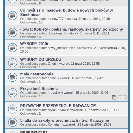
Odpowiedzi:
6
Co myślisz o masowej budowie nowych bloków w
Siechnicac
Ostatni post autor:
mariow777
«
sobota, 19 marca 2011, 22:39
Odpowiedzi:
13
- Świat Kobiety - bielizna, rajstopy, skarpety, pończochy
Ostatni post autor:
dbk.sklep.pl
«
wtorek, 1 marca 2011, 22:11
Odpowiedzi:
3
WYBORY 2010r
Ostatni post autor:
nowy_mieszkaniec
«
czwartek, 21 października 2010,
10:08
WYBORY DO URZĘDU
Ostatni post autor:
Orion
«
wtorek, 11 maja 2010, 12:58
Odpowiedzi:
1
mała gastronomia
Ostatni post autor:
admin
«
wtorek, 16 marca 2010, 12:42
Odpowiedzi:
1
Przyszłość Siechnic
Ostatni post autor:
krzysiek
«
wtorek, 15 grudnia 2009, 11:06
Odpowiedzi:
16
1
2
PRYWATNE PRZEDSZKOLE RADWANICE
Ostatni post autor:
Myszka Miki
«
czwartek, 11 czerwca 2009, 10:47
Odpowiedzi:
2
5-latki do szkoly w Siechnicach i Św. Katarzynie
Ostatni post autor:
Kometa
«
czwartek, 23 kwietnia 2009, 13:39
REFERENDUM