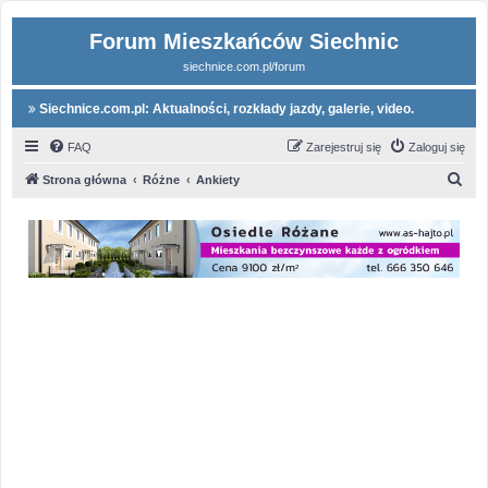
Forum Mieszkańców Siechnic
siechnice.com.pl/forum
Siechnice.com.pl: Aktualności, rozkłady jazdy, galerie, video.
FAQ
Zarejestruj się
Zaloguj się
S
Strona główna
Różne
Ankiety
z
u
k
a
j