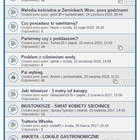
1
2
Melodia kościelna w Żernickach Wroc. poza godzinami
Ostatni post autor:
gość39
«
poniedziałek, 24 czerwca 2019, 09:44
Czy posiadasz tv satelitarną?
Ostatni post autor:
Havis
«
środa, 15 maja 2019, 18:25
Odpowiedzi:
3
Parterowy czy z poddaszem?
Ostatni post autor:
Tomas33
«
piątek, 15 marca 2019, 12:43
Odpowiedzi:
14
1
2
Problem z ciśnieniem wody
Ostatni post autor:
admin
«
środa, 12 września 2018, 14:08
Odpowiedzi:
4
Psi wybieg.
Ostatni post autor:
Antoni
«
poniedziałek, 20 sierpnia 2018, 11:51
Odpowiedzi:
41
1
2
3
Jaki telewizor - 3 metry od kanapy
Ostatni post autor:
Sebastian1578
«
piątek, 2 czerwca 2017, 10:09
Odpowiedzi:
1
BIUSTONOSZE - ŚWIAT KOBIETY SIECHNICE
Ostatni post autor:
JanuszTypowy
«
wtorek, 25 kwietnia 2017, 14:20
Odpowiedzi:
13
Trattoria Włoska
Ostatni post autor:
kiela89
«
środa, 29 marca 2017, 20:18
Odpowiedzi:
2
ANKIETA - LOKALE GASTRONOMICZNE