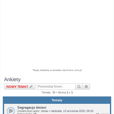
Twoja reklama w serwisie siechnice.com.pl
Ankiety
Szukaj
Wyszukiwanie 
NOWY TEMAT
Tematy: 39 • Strona
1
z
1
Tematy
Segregacja śmieci
Ostatni post autor:
Xenia
«
niedziela, 13 września 2020, 09:32
Odpowiedzi:
18