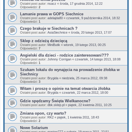
Ostatni post autor:
nsacz
«
środa, 17 grudnia 2014, 12:22
Odpowiedzi:
2
Lamanie prawa w GOPS Siechnice
Ostatni post autor:
adelajda80
«
czwartek, 9 października 2014, 18:32
Odpowiedzi:
1
Czego brakuje w Siechnicach ?
Ostatni post autor:
AsiaSiechnice
«
środa, 20 lutego 2013, 17:07
Sklep z odzieżą dziecięcą
Ostatni post autor:
MiniButik
«
wtorek, 19 lutego 2013, 00:25
Odpowiedzi:
7
Angielski dla dzieci - rodzice zainteresowani???
Ostatni post autor:
Johnny Corrigan
«
czwartek, 14 lutego 2013, 18:08
Odpowiedzi:
1
Szukam lokalu do wynajęcia na prowadzenie żłobka w
Siechnicy
Ostatni post autor:
Brygida
«
niedziela, 25 marca 2012, 09:38
Odpowiedzi:
3
Witam i proszę o opinie na temat otwarcia żłobka
Ostatni post autor:
Brygida
«
czwartek, 22 marca 2012, 18:00
Gdzie spędzamy Święta Wielkanocne?
Ostatni post autor:
dbk.sklep.pl
«
piątek, 22 kwietnia 2011, 10:25
Zmiana opon, czy warto?
Ostatni post autor:
RK2
«
piątek, 1 kwietnia 2011, 18:43
Odpowiedzi:
2
Nowe Solarium
Ostatni post autor:
mariow777
«
sobota, 19 marca 2011, 22:51