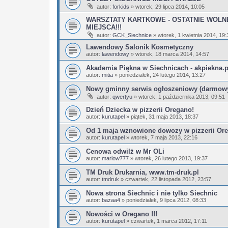
autor:
forkids
»
wtorek, 29 lipca 2014, 10:05
WARSZTATY KARTKOWE - OSTATNIE WOLN
MIEJSCA!!!
autor:
GCK_Siechnice
»
wtorek, 1 kwietnia 2014, 19:
Lawendowy Salonik Kosmetyczny
autor:
lawendowy
»
wtorek, 18 marca 2014, 14:57
Akademia Piękna w Siechnicach - akpiekna.p
autor:
mitia
»
poniedziałek, 24 lutego 2014, 13:27
Nowy gminny serwis ogłoszeniowy (darmowy 
autor:
qwertyu
»
wtorek, 1 października 2013, 09:51
Dzień Dziecka w pizzerii Oregano!
autor:
kurutapel
»
piątek, 31 maja 2013, 18:37
Od 1 maja wznowione dowozy w pizzerii Or
autor:
kurutapel
»
wtorek, 7 maja 2013, 22:16
Cenowa odwilż w Mr OLi
autor:
mariow777
»
wtorek, 26 lutego 2013, 19:37
TM Druk Drukarnia, www.tm-druk.pl
autor:
tmdruk
»
czwartek, 22 listopada 2012, 23:57
Nowa strona Siechnic i nie tylko Siechnic
autor:
bazaa4
»
poniedziałek, 9 lipca 2012, 08:33
Nowości w Oregano !!!
autor:
kurutapel
»
czwartek, 1 marca 2012, 17:11