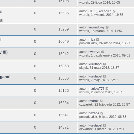
0
15708
wtorek, 29 lipca 2014, 10:05
E
autor:
GCK_Siechnice
0
15635
wtorek, 1 kwietnia 2014, 19:35
35
autor:
lawendowy
0
15259
wtorek, 18 marca 2014, 14:57
l
autor:
mitia
0
16049
poniedziałek, 24 lutego 2014, 13:27
!!!)
autor:
qwertyu
0
15942
wtorek, 1 października 2013, 09:51
autor:
kurutapel
0
15858
piątek, 31 maja 2013, 18:37
egano!
autor:
kurutapel
0
15686
wtorek, 7 maja 2013, 22:16
autor:
mariow777
0
15126
wtorek, 26 lutego 2013, 19:37
autor:
tmdruk
0
16384
czwartek, 22 listopada 2012, 23:57
autor:
bazaa4
0
15641
poniedziałek, 9 lipca 2012, 08:33
autor:
kurutapel
0
14871
czwartek, 1 marca 2012, 17:11