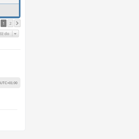
1
2
Następna
dź do
UTC+01:00