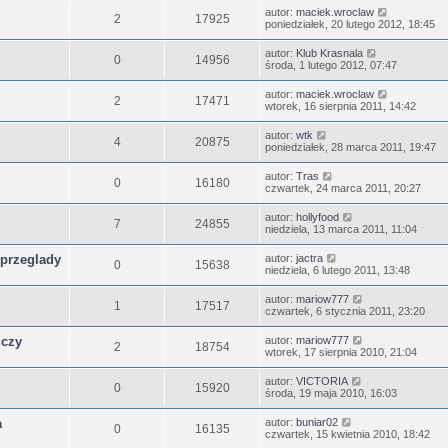
autor:
maciek.wroclaw
2
17925
poniedziałek, 20 lutego 2012, 18:45
autor:
Klub Krasnala
0
14956
środa, 1 lutego 2012, 07:47
autor:
maciek.wroclaw
2
17471
wtorek, 16 sierpnia 2011, 14:42
autor:
wtk
4
20875
poniedziałek, 28 marca 2011, 19:47
autor:
Tras
0
16180
czwartek, 24 marca 2011, 20:27
autor:
hollyfood
7
24855
niedziela, 13 marca 2011, 11:04
, przeglady
autor:
jactra
0
15638
niedziela, 6 lutego 2011, 13:48
autor:
mariow777
1
17517
czwartek, 6 stycznia 2011, 23:20
uczy
autor:
mariow777
2
18754
wtorek, 17 sierpnia 2010, 21:04
autor:
VICTORIA
0
15920
środa, 19 maja 2010, 16:03
a
autor:
buniar02
0
16135
czwartek, 15 kwietnia 2010, 18:42