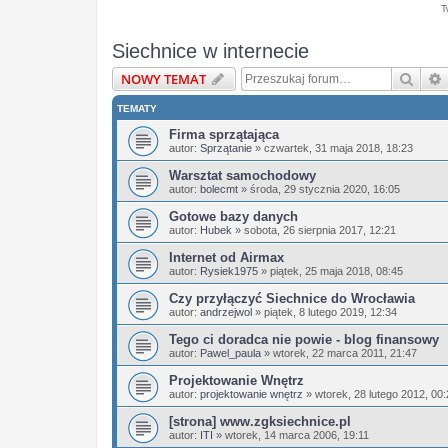
T
Siechnice w internecie
Szuka
NOWY TEMAT
TEMATY
Firma sprzątająca
autor:
Sprzątanie
»
czwartek, 31 maja 2018, 18:23
Warsztat samochodowy
autor:
bolecmt
»
środa, 29 stycznia 2020, 16:05
Gotowe bazy danych
autor:
Hubek
»
sobota, 26 sierpnia 2017, 12:21
Internet od Airmax
autor:
Rysiek1975
»
piątek, 25 maja 2018, 08:45
Czy przyłączyć Siechnice do Wrocławia
autor:
andrzejwol
»
piątek, 8 lutego 2019, 12:34
Tego ci doradca nie powie - blog finansowy
autor:
Pawel_paula
»
wtorek, 22 marca 2011, 21:47
Projektowanie Wnętrz
autor:
projektowanie wnętrz
»
wtorek, 28 lutego 2012, 00
[strona] www.zgksiechnice.pl
autor:
ITI
»
wtorek, 14 marca 2006, 19:11