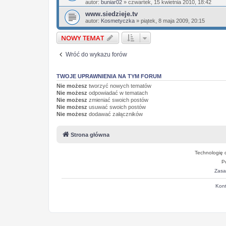
autor:
buniar02
»
czwartek, 15 kwietnia 2010, 18:42
www.siedzieje.tv
autor:
Kosmetyczka
»
piątek, 8 maja 2009, 20:15
NOWY TEMAT
Wróć do wykazu forów
TWOJE UPRAWNIENIA NA TYM FORUM
Nie możesz
tworzyć nowych tematów
Nie możesz
odpowiadać w tematach
Nie możesz
zmieniać swoich postów
Nie możesz
usuwać swoich postów
Nie możesz
dodawać załączników
Strona główna
Technologię 
P
Zasa
Kont