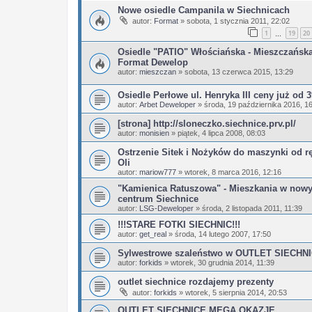
Nowe osiedle Campanila w Siechnicach
autor:
Format
»
sobota, 1 stycznia 2011, 22:02
1
19
20
…
Osiedle "PATIO" Włościańska - Mieszczańsk
Format Dewelop
autor:
mieszczan
»
sobota, 13 czerwca 2015, 13:29
Osiedle Perłowe ul. Henryka III ceny już od
autor:
Arbet Deweloper
»
środa, 19 października 2016, 1
[strona] http://sloneczko.siechnice.prv.pl/
autor:
monisien
»
piątek, 4 lipca 2008, 08:03
Ostrzenie Sitek i Nożyków do maszynki od r
Oli
autor:
mariow777
»
wtorek, 8 marca 2016, 12:16
"Kamienica Ratuszowa" - Mieszkania w now
centrum Siechnice
autor:
LSG-Deweloper
»
środa, 2 listopada 2011, 11:39
!!!STARE FOTKI SIECHNIC!!!
autor:
get_real
»
środa, 14 lutego 2007, 17:50
Sylwestrowe szaleństwo w OUTLET SIECHN
autor:
forkids
»
wtorek, 30 grudnia 2014, 11:39
outlet siechnice rozdajemy prezenty
autor:
forkids
»
wtorek, 5 sierpnia 2014, 20:53
OUTLET SIECHNICE MEGA OKAZJE