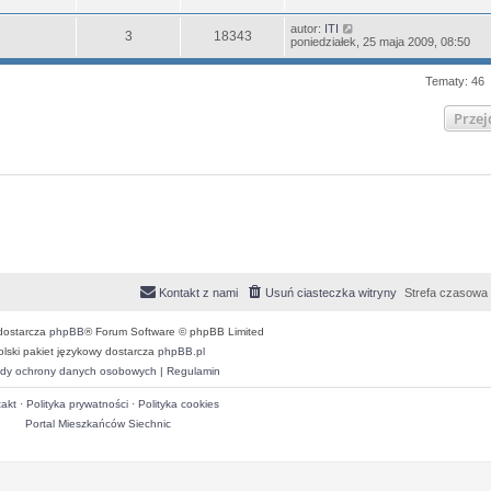
autor:
ITI
3
18343
poniedziałek, 25 maja 2009, 08:50
Tematy: 46
Przej
Kontakt z nami
Usuń ciasteczka witryny
Strefa czasowa
dostarcza
phpBB
® Forum Software © phpBB Limited
olski pakiet językowy dostarcza
phpBB.pl
dy ochrony danych osobowych
|
Regulamin
akt
·
Polityka prywatności
·
Polityka cookies
Portal Mieszkańców Siechnic