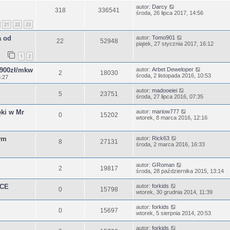
autor:
Darcy
318
336541
środa, 26 lipca 2017, 14:56
21
22
23
a od
autor:
Tomo901
22
52948
piątek, 27 stycznia 2017, 16:12
1
2
 3900zł/mkw
autor:
Arbet Deweloper
2
18030
środa, 2 listopada 2016, 10:53
6:27
autor:
madooeiei
5
23751
środa, 27 lipca 2016, 07:35
ęki w Mr
autor:
mariow777
0
15202
wtorek, 8 marca 2016, 12:16
ym
autor:
Rick63
8
27131
środa, 2 marca 2016, 16:33
autor:
GRoman
2
19817
środa, 28 października 2015, 13:14
ICE
autor:
forkids
0
15798
wtorek, 30 grudnia 2014, 11:39
autor:
forkids
0
15697
wtorek, 5 sierpnia 2014, 20:53
autor:
forkids