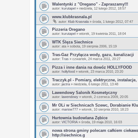
Walentynki z "Oregano" - Zapraszamy!!!
autor:
kurutapel
»
niedziela, 12 lutego 2012, 18:57
www.klubkrasnala.pl
autor:
Klub Krasnala
»
środa, 1 lutego 2012, 07:47
Pizzeria Oregano
autor:
kurutapel
»
wtorek, 19 kwietnia 2011, 18:04
WTK Ślęza Siechnice
autor:
ata
»
sobota, 19 sierpnia 2006, 15:19
Tras-Gaz Przyłącza wody, gazu, kanalizacji
autor:
Tras
»
czwartek, 24 marca 2011, 20:27
Pizza i inne dania na dowóz HOLLYFOOD
autor:
hollyfood
»
wtorek, 23 marca 2010, 23:20
Traczyk.pl - Pomiary, elektryczne, instalacje
autor:
jactra
»
niedziela, 6 lutego 2011, 13:48
Lawendowy Salonik Kosmetyczny
autor:
lawendowy
»
wtorek, 2 czerwca 2009, 20:05
Mr OLi w Siechnicach Szewc, Dorabianie Kl
autor:
mariow777
»
wtorek, 10 sierpnia 2010, 18:23
Hurtownia budowlana Zębice
autor:
VICTORIA
»
środa, 19 maja 2010, 16:03
nowa strona gminy polecam całkiem ciekaw
http://siechnice.g