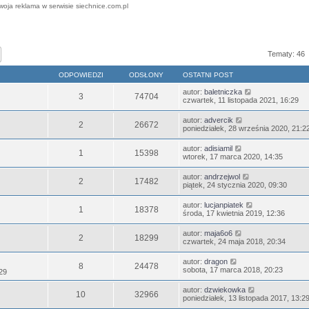
woja reklama w serwisie siechnice.com.pl
j
Wyszukiwanie zaawansowane
Tematy: 46
ODPOWIEDZI
ODSŁONY
OSTATNI POST
autor:
baletniczka
3
74704
czwartek, 11 listopada 2021, 16:29
autor:
advercik
2
26672
poniedziałek, 28 września 2020, 21:2
autor:
adisiamil
1
15398
wtorek, 17 marca 2020, 14:35
autor:
andrzejwol
2
17482
piątek, 24 stycznia 2020, 09:30
autor:
lucjanpiatek
1
18378
środa, 17 kwietnia 2019, 12:36
autor:
maja6o6
2
18299
czwartek, 24 maja 2018, 20:34
autor:
dragon
8
24478
sobota, 17 marca 2018, 20:23
:29
autor:
dzwiekowka
10
32966
poniedziałek, 13 listopada 2017, 13:2