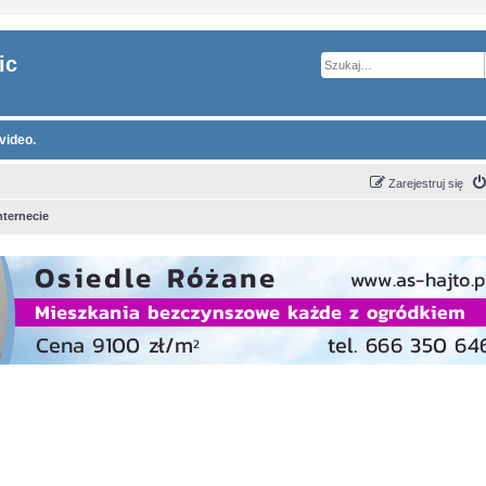
ic
video.
Zarejestruj się
nternecie