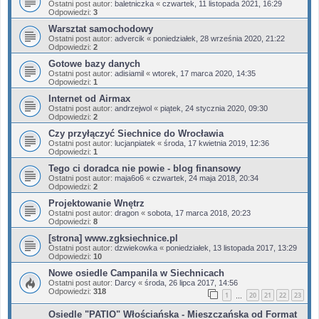
Ostatni post autor:
baletniczka
«
czwartek, 11 listopada 2021, 16:29
Odpowiedzi:
3
Warsztat samochodowy
Ostatni post autor:
advercik
«
poniedziałek, 28 września 2020, 21:22
Odpowiedzi:
2
Gotowe bazy danych
Ostatni post autor:
adisiamil
«
wtorek, 17 marca 2020, 14:35
Odpowiedzi:
1
Internet od Airmax
Ostatni post autor:
andrzejwol
«
piątek, 24 stycznia 2020, 09:30
Odpowiedzi:
2
Czy przyłączyć Siechnice do Wrocławia
Ostatni post autor:
lucjanpiatek
«
środa, 17 kwietnia 2019, 12:36
Odpowiedzi:
1
Tego ci doradca nie powie - blog finansowy
Ostatni post autor:
maja6o6
«
czwartek, 24 maja 2018, 20:34
Odpowiedzi:
2
Projektowanie Wnętrz
Ostatni post autor:
dragon
«
sobota, 17 marca 2018, 20:23
Odpowiedzi:
8
[strona] www.zgksiechnice.pl
Ostatni post autor:
dzwiekowka
«
poniedziałek, 13 listopada 2017, 13:29
Odpowiedzi:
10
Nowe osiedle Campanila w Siechnicach
Ostatni post autor:
Darcy
«
środa, 26 lipca 2017, 14:56
Odpowiedzi:
318
1
20
21
22
23
…
Osiedle "PATIO" Włościańska - Mieszczańska od Format