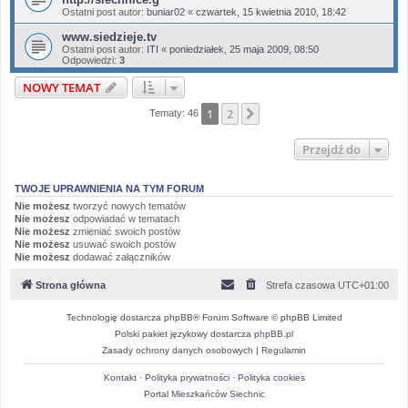
Ostatni post autor:
buniar02
«
czwartek, 15 kwietnia 2010, 18:42
www.siedzieje.tv
Ostatni post autor:
ITI
«
poniedziałek, 25 maja 2009, 08:50
Odpowiedzi:
3
NOWY TEMAT
1
2
Następna
Tematy: 46
Przejdź do
TWOJE UPRAWNIENIA NA TYM FORUM
Nie możesz
tworzyć nowych tematów
Nie możesz
odpowiadać w tematach
Nie możesz
zmieniać swoich postów
Nie możesz
usuwać swoich postów
Nie możesz
dodawać załączników
Strona główna
Strefa czasowa
UTC+01:00
Technologię dostarcza
phpBB
® Forum Software © phpBB Limited
Polski pakiet językowy dostarcza
phpBB.pl
Zasady ochrony danych osobowych
|
Regulamin
Kontakt
·
Polityka prywatności
·
Polityka cookies
Portal Mieszkańców Siechnic