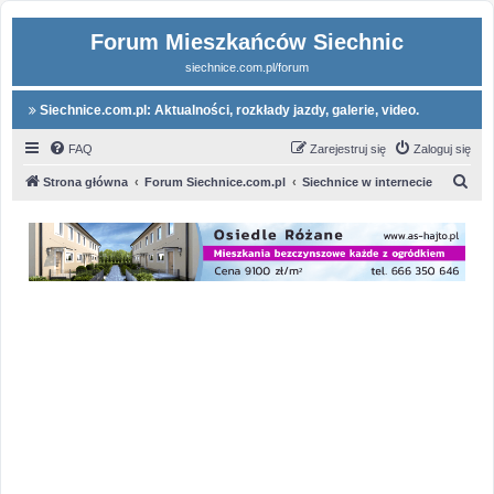
Forum Mieszkańców Siechnic
siechnice.com.pl/forum
Siechnice.com.pl: Aktualności, rozkłady jazdy, galerie, video.
FAQ
Zarejestruj się
Zaloguj się
S
Strona główna
Forum Siechnice.com.pl
Siechnice w internecie
z
u
k
a
j