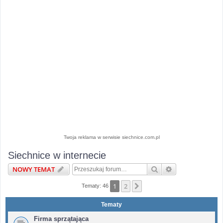
Twoja reklama w serwisie siechnice.com.pl
Siechnice w internecie
Szukaj
Wyszukiwanie 
NOWY TEMAT
1
2
Następna
Tematy: 46
Tematy
Firma sprzątająca