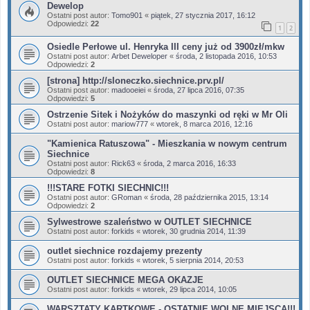
Dewelop
Ostatni post autor:
Tomo901
«
piątek, 27 stycznia 2017, 16:12
Odpowiedzi:
22
1
2
Osiedle Perłowe ul. Henryka III ceny już od 3900zł/mkw
Ostatni post autor:
Arbet Deweloper
«
środa, 2 listopada 2016, 10:53
Odpowiedzi:
2
[strona] http://sloneczko.siechnice.prv.pl/
Ostatni post autor:
madooeiei
«
środa, 27 lipca 2016, 07:35
Odpowiedzi:
5
Ostrzenie Sitek i Nożyków do maszynki od ręki w Mr Oli
Ostatni post autor:
mariow777
«
wtorek, 8 marca 2016, 12:16
"Kamienica Ratuszowa" - Mieszkania w nowym centrum
Siechnice
Ostatni post autor:
Rick63
«
środa, 2 marca 2016, 16:33
Odpowiedzi:
8
!!!STARE FOTKI SIECHNIC!!!
Ostatni post autor:
GRoman
«
środa, 28 października 2015, 13:14
Odpowiedzi:
2
Sylwestrowe szaleństwo w OUTLET SIECHNICE
Ostatni post autor:
forkids
«
wtorek, 30 grudnia 2014, 11:39
outlet siechnice rozdajemy prezenty
Ostatni post autor:
forkids
«
wtorek, 5 sierpnia 2014, 20:53
OUTLET SIECHNICE MEGA OKAZJE
Ostatni post autor:
forkids
«
wtorek, 29 lipca 2014, 10:05
WARSZTATY KARTKOWE - OSTATNIE WOLNE MIEJSCA!!!