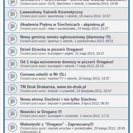
Ostatni post autor:
GCK_Siechnice
«
wtorek, 1 kwietnia 2014, 19:35
Lawendowy Salonik Kosmetyczny
Ostatni post autor:
lawendowy
«
wtorek, 18 marca 2014, 14:57
Akademia Piękna w Siechnicach - akpiekna.pl
Ostatni post autor:
mitia
«
poniedziałek, 24 lutego 2014, 13:27
Nowy gminny serwis ogłoszeniowy (darmowy !!!)
Ostatni post autor:
qwertyu
«
wtorek, 1 października 2013, 09:51
Dzień Dziecka w pizzerii Oregano!
Ostatni post autor:
kurutapel
«
piątek, 31 maja 2013, 18:37
Od 1 maja wznowione dowozy w pizzerii Oregano!
Ostatni post autor:
kurutapel
«
wtorek, 7 maja 2013, 22:16
Cenowa odwilż w Mr OLi
Ostatni post autor:
mariow777
«
wtorek, 26 lutego 2013, 19:37
TM Druk Drukarnia, www.tm-druk.pl
Ostatni post autor:
tmdruk
«
czwartek, 22 listopada 2012, 23:57
Nowa strona Siechnic i nie tylko Siechnic
Ostatni post autor:
bazaa4
«
poniedziałek, 9 lipca 2012, 08:33
Nowości w Oregano !!!
Ostatni post autor:
kurutapel
«
czwartek, 1 marca 2012, 17:11
Walentynki z "Oregano" - Zapraszamy!!!
Ostatni post autor:
maciek.wroclaw
«
poniedziałek, 20 lutego 2012, 18:45
Odpowiedzi:
2