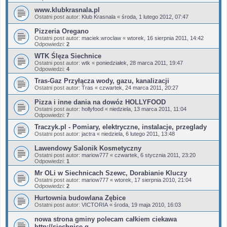
www.klubkrasnala.pl
Ostatni post autor:
Klub Krasnala
«
środa, 1 lutego 2012, 07:47
Pizzeria Oregano
Ostatni post autor:
maciek.wroclaw
«
wtorek, 16 sierpnia 2011, 14:42
Odpowiedzi:
2
WTK Ślęza Siechnice
Ostatni post autor:
wtk
«
poniedziałek, 28 marca 2011, 19:47
Odpowiedzi:
4
Tras-Gaz Przyłącza wody, gazu, kanalizacji
Ostatni post autor:
Tras
«
czwartek, 24 marca 2011, 20:27
Pizza i inne dania na dowóz HOLLYFOOD
Ostatni post autor:
hollyfood
«
niedziela, 13 marca 2011, 11:04
Odpowiedzi:
7
Traczyk.pl - Pomiary, elektryczne, instalacje, przeglady
Ostatni post autor:
jactra
«
niedziela, 6 lutego 2011, 13:48
Lawendowy Salonik Kosmetyczny
Ostatni post autor:
mariow777
«
czwartek, 6 stycznia 2011, 23:20
Odpowiedzi:
1
Mr OLi w Siechnicach Szewc, Dorabianie Kluczy
Ostatni post autor:
mariow777
«
wtorek, 17 sierpnia 2010, 21:04
Odpowiedzi:
2
Hurtownia budowlana Zębice
Ostatni post autor:
VICTORIA
«
środa, 19 maja 2010, 16:03
nowa strona gminy polecam całkiem ciekawa
http://siechnice.g