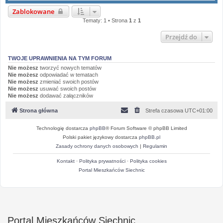
Zablokowane
Tematy: 1 • Strona
1
z
1
Przejdź do
TWOJE UPRAWNIENIA NA TYM FORUM
Nie możesz
tworzyć nowych tematów
Nie możesz
odpowiadać w tematach
Nie możesz
zmieniać swoich postów
Nie możesz
usuwać swoich postów
Nie możesz
dodawać załączników
Strona główna
Strefa czasowa
UTC+01:00
Technologię dostarcza
phpBB
® Forum Software © phpBB Limited
Polski pakiet językowy dostarcza
phpBB.pl
Zasady ochrony danych osobowych
|
Regulamin
Kontakt
·
Polityka prywatności
·
Polityka cookies
Portal Mieszkańców Siechnic
Portal Mieszkańców Siechnic