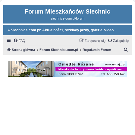
Forum Mieszkańców Siechnic
siechnice.com.pl/forum
Siechnice.com.pl: Aktualności, rozkłady jazdy, galerie, video.
FAQ
Zarejestruj się
Zaloguj się
S
Strona główna
Forum Siechnice.com.pl
Regulamin Forum
z
u
k
a
j