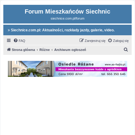
Forum Mieszkańców Siechnic
siechnice.com.pl/forum
Siechnice.com.pl: Aktualności, rozkłady jazdy, galerie, video.
FAQ
Zarejestruj się
Zaloguj się
S
Strona główna
Różne
Archiwum ogłoszeń
z
u
k
a
j