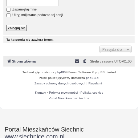
Zapamiętaj mnie
Ukryj mój status podczas tej sesji
Ta kategoria nie zawiera forum.
Przejdź do
Strona główna
Strefa czasowa
UTC+01:00
Technologię dostarcza
phpBB
® Forum Software © phpBB Limited
Polski pakiet językowy dostarcza
phpBB.pl
Zasady ochrony danych osobowych
|
Regulamin
Kontakt
·
Polityka prywatności
·
Polityka cookies
Portal Mieszkańców Siechnic
Portal Mieszkańców Siechnic
www.siechnice.com.pl