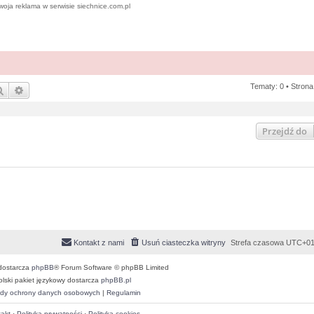
woja reklama w serwisie siechnice.com.pl
Tematy: 0 • Stron
Szukaj
Wyszukiwanie zaawansowane
Przejdź do
Kontakt z nami
Usuń ciasteczka witryny
Strefa czasowa
UTC+01
dostarcza
phpBB
® Forum Software © phpBB Limited
olski pakiet językowy dostarcza
phpBB.pl
dy ochrony danych osobowych
|
Regulamin
akt
·
Polityka prywatności
·
Polityka cookies