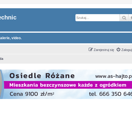
echnic
Sz
alerie, video.
Zarejestruj się
Zaloguj
da