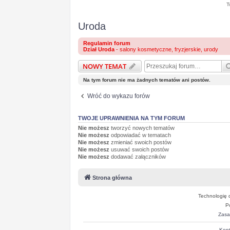
T
Uroda
Regulamin forum
Dział Uroda
- salony kosmetyczne, fryzjerskie, urody
NOWY TEMAT
Na tym forum nie ma żadnych tematów ani postów.
Wróć do wykazu forów
TWOJE UPRAWNIENIA NA TYM FORUM
Nie możesz
tworzyć nowych tematów
Nie możesz
odpowiadać w tematach
Nie możesz
zmieniać swoich postów
Nie możesz
usuwać swoich postów
Nie możesz
dodawać załączników
Strona główna
Technologię 
P
Zasa
Kont