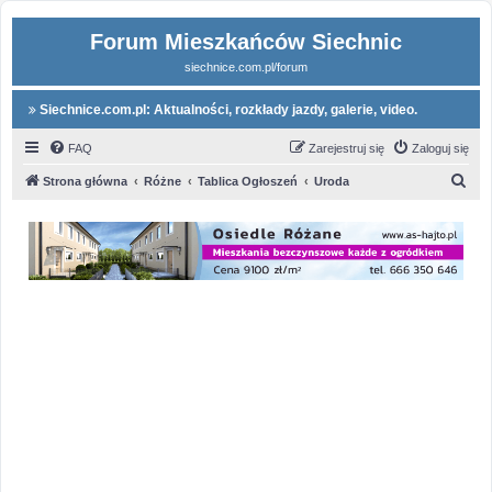
Forum Mieszkańców Siechnic
siechnice.com.pl/forum
Siechnice.com.pl: Aktualności, rozkłady jazdy, galerie, video.
FAQ
Zarejestruj się
Zaloguj się
S
Strona główna
Różne
Tablica Ogłoszeń
Uroda
z
u
k
a
j