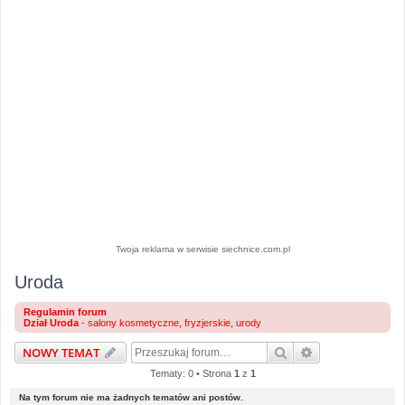
Twoja reklama w serwisie siechnice.com.pl
Uroda
Regulamin forum
Dział Uroda
- salony kosmetyczne, fryzjerskie, urody
Szukaj
Wyszukiwanie 
NOWY TEMAT
Tematy: 0 • Strona
1
z
1
Na tym forum nie ma żadnych tematów ani postów.