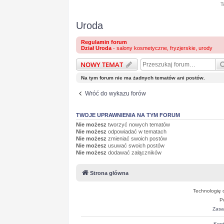
T
Uroda
Regulamin forum
Dział Uroda
- salony kosmetyczne, fryzjerskie, urody
NOWY TEMAT
Na tym forum nie ma żadnych tematów ani postów.
Wróć do wykazu forów
TWOJE UPRAWNIENIA NA TYM FORUM
Nie możesz
tworzyć nowych tematów
Nie możesz
odpowiadać w tematach
Nie możesz
zmieniać swoich postów
Nie możesz
usuwać swoich postów
Nie możesz
dodawać załączników
Strona główna
Technologię 
P
Zasa
Kont