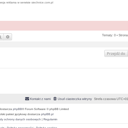
woja reklama w serwisie siechnice.com.pl
Tematy: 0 • Stron
Szukaj
Wyszukiwanie zaawansowane
Przejdź do
Kontakt z nami
Usuń ciasteczka witryny
Strefa czasowa
UTC+01
dostarcza
phpBB
® Forum Software © phpBB Limited
olski pakiet językowy dostarcza
phpBB.pl
dy ochrony danych osobowych
|
Regulamin
akt
·
Polityka prywatności
·
Polityka cookies