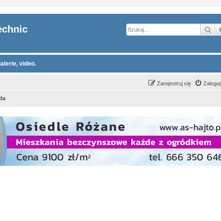
echnic
Sz
alerie, video.
Zarejestruj się
Zaloguj
da