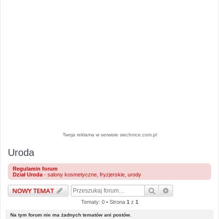
Twoja reklama w serwisie siechnice.com.pl
Uroda
Regulamin forum
Dział Uroda
- salony kosmetyczne, fryzjerskie, urody
Szukaj
Wyszukiwanie 
NOWY TEMAT
Tematy: 0 • Strona
1
z
1
Na tym forum nie ma żadnych tematów ani postów.