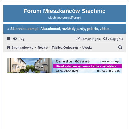
Forum Mieszkańców Siechnic
siechnice.com.pl/forum
Siechnice.com.pl: Aktualności, rozkłady jazdy, galerie, video.
FAQ
Zarejestruj się
Zaloguj się
S
Strona główna
Różne
Tablica Ogłoszeń
Uroda
z
u
k
a
j