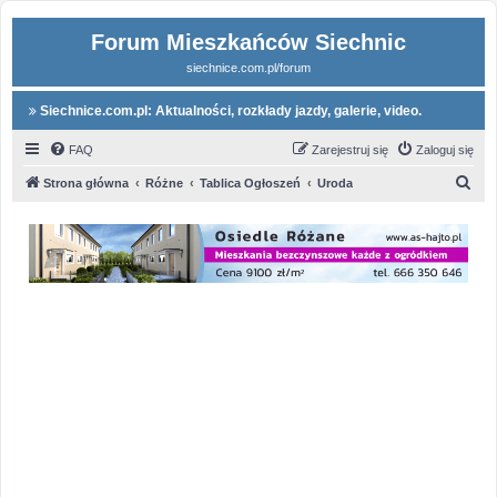
Forum Mieszkańców Siechnic
siechnice.com.pl/forum
Siechnice.com.pl: Aktualności, rozkłady jazdy, galerie, video.
FAQ
Zarejestruj się
Zaloguj się
S
Strona główna
Różne
Tablica Ogłoszeń
Uroda
z
u
k
a
j