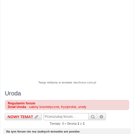
Twoja reklama w serwisie siechnice.com.pl
Uroda
Regulamin forum
Dział Uroda
- salony kosmetyczne, fryzjerskie, urody
Szukaj
Wyszukiwanie 
NOWY TEMAT
Tematy: 0 • Strona
1
z
1
Na tym forum nie ma żadnych tematów ani postów.