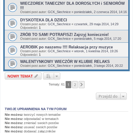
WIECZOREK TANECZNY DLA DOROSŁYCH i SENIORÓW
!!!
Ostatni post autor:
GCK_Siechnice
«
poniedziałek, 2 czerwca 2014, 14:16
DYSKOTEKA DLA DZIECI
Ostatni post autor:
GCK_Siechnice
«
czwartek, 29 maja 2014, 14:29
Odpowiedzi:
1
ZRÓB TO SAM! POTRAFISZ! Zajrzyj koniecznie!
Ostatni post autor:
GCK_Siechnice
«
poniedziałek, 5 maja 2014, 17:20
AEROBIK po naszemu !!!! Relaksacja przy muzyce
Ostatni post autor:
GCK_Siechnice
«
wtorek, 1 kwietnia 2014, 19:26
Odpowiedzi:
1
WALENTYNKOWY WIECZÓR W KLUBIE RELAKS
Ostatni post autor:
GCK_Siechnice
«
poniedziałek, 3 lutego 2014, 20:22
NOWY TEMAT
1
2
Następna
Tematy: 61
Przejdź do
TWOJE UPRAWNIENIA NA TYM FORUM
Nie możesz
tworzyć nowych tematów
Nie możesz
odpowiadać w tematach
Nie możesz
zmieniać swoich postów
Nie możesz
usuwać swoich postów
Nie możesz
dodawać załączników