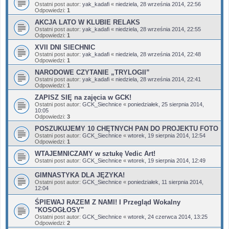
Ostatni post autor:
yak_kadafi
«
niedziela, 28 września 2014, 22:56
Odpowiedzi:
1
AKCJA LATO W KLUBIE RELAKS
Ostatni post autor:
yak_kadafi
«
niedziela, 28 września 2014, 22:55
Odpowiedzi:
1
XVII DNI SIECHNIC
Ostatni post autor:
yak_kadafi
«
niedziela, 28 września 2014, 22:48
Odpowiedzi:
1
NARODOWE CZYTANIE „TRYLOGII”
Ostatni post autor:
yak_kadafi
«
niedziela, 28 września 2014, 22:41
Odpowiedzi:
1
ZAPISZ SIĘ na zajęcia w GCK!
Ostatni post autor:
GCK_Siechnice
«
poniedziałek, 25 sierpnia 2014,
10:05
Odpowiedzi:
3
POSZUKUJEMY 10 CHĘTNYCH PAN DO PROJEKTU FOTO
Ostatni post autor:
GCK_Siechnice
«
wtorek, 19 sierpnia 2014, 12:54
Odpowiedzi:
1
WTAJEMNICZAMY w sztukę Vedic Art!
Ostatni post autor:
GCK_Siechnice
«
wtorek, 19 sierpnia 2014, 12:49
GIMNASTYKA DLA JĘZYKA!
Ostatni post autor:
GCK_Siechnice
«
poniedziałek, 11 sierpnia 2014,
12:04
ŚPIEWAJ RAZEM Z NAMI! I Przegląd Wokalny
"KOSOGŁOSY"
Ostatni post autor:
GCK_Siechnice
«
wtorek, 24 czerwca 2014, 13:25
Odpowiedzi:
2