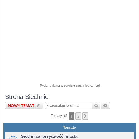
Twoja reklama w serwisie siechnice.com.pl
Strona Siechnic
Szukaj
Wyszukiwanie 
NOWY TEMAT
1
2
Następna
Tematy: 61
Tematy
Siechnice- przyszłość miasta