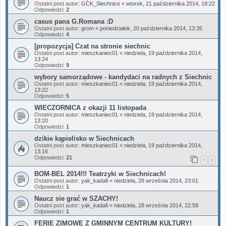
Ostatni post autor:
GCK_Siechnice
«
wtorek, 21 października 2014, 18:22
Odpowiedzi:
2
casus pana G.Romana :D
Ostatni post autor:
grom
«
poniedziałek, 20 października 2014, 13:35
Odpowiedzi:
4
[propozycja] Czat na stronie siechnic
Ostatni post autor:
mieszkaniec01
«
niedziela, 19 października 2014,
13:24
Odpowiedzi:
9
wybory samorządowe - kandydaci na radnych z Siechnic
Ostatni post autor:
mieszkaniec01
«
niedziela, 19 października 2014,
13:22
Odpowiedzi:
5
WIECZORNICA z okazji 11 listopada
Ostatni post autor:
mieszkaniec01
«
niedziela, 19 października 2014,
13:20
Odpowiedzi:
1
dzikie kąpielisko w Siechnicach
Ostatni post autor:
mieszkaniec01
«
niedziela, 19 października 2014,
13:16
Odpowiedzi:
21
1
2
BOM-BEL 2014!!! Teatrzyki w Siechnicach!
Ostatni post autor:
yak_kadafi
«
niedziela, 28 września 2014, 23:01
Odpowiedzi:
1
Naucz sie grać w SZACHY!
Ostatni post autor:
yak_kadafi
«
niedziela, 28 września 2014, 22:58
Odpowiedzi:
1
FERIE ZIMOWE Z GMINNYM CENTRUM KULTURY!