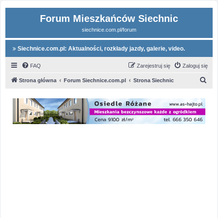
Forum Mieszkańców Siechnic
siechnice.com.pl/forum
Siechnice.com.pl: Aktualności, rozkłady jazdy, galerie, video.
FAQ
Zarejestruj się
Zaloguj się
S
Strona główna
Forum Siechnice.com.pl
Strona Siechnic
z
u
k
a
j