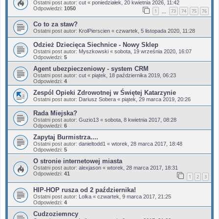
Ostatni post autor:
cut
«
poniedziałek, 20 kwietnia 2026, 11:42
Odpowiedzi:
1050
1
73
74
75
76
…
Co to za staw?
Ostatni post autor:
KrolPierscien
«
czwartek, 5 listopada 2020, 11:28
Odzież Dziecięca Siechnice - Nowy Sklep
Ostatni post autor:
Myszkowski
«
sobota, 19 września 2020, 16:07
Odpowiedzi:
5
Agent ubezpieczeniowy - system CRM
Ostatni post autor:
cut
«
piątek, 18 października 2019, 06:23
Odpowiedzi:
4
Zespól Opieki Zdrowotnej w Świętej Katarzynie
Ostatni post autor:
Dariusz Sobera
«
piątek, 29 marca 2019, 20:26
Rada Miejska?
Ostatni post autor:
Guzio13
«
sobota, 8 kwietnia 2017, 08:28
Odpowiedzi:
6
Zapytaj Burmistrza....
Ostatni post autor:
danieltodd1
«
wtorek, 28 marca 2017, 18:48
Odpowiedzi:
5
O stronie internetowej miasta
Ostatni post autor:
alexjason
«
wtorek, 28 marca 2017, 18:31
Odpowiedzi:
41
1
2
3
HIP-HOP rusza od 2 października!
Ostatni post autor:
Lolka
«
czwartek, 9 marca 2017, 21:25
Odpowiedzi:
4
Cudzoziemncy