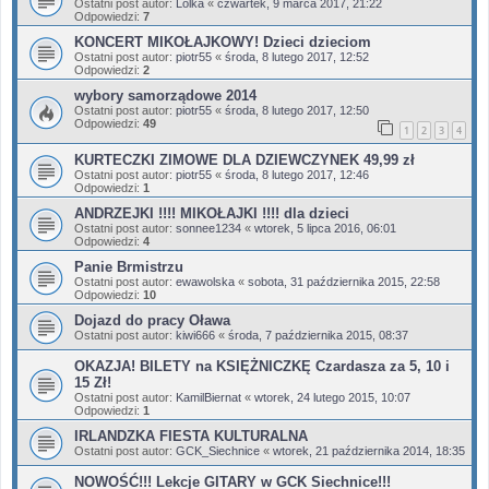
Ostatni post autor:
Lolka
«
czwartek, 9 marca 2017, 21:22
Odpowiedzi:
7
KONCERT MIKOŁAJKOWY! Dzieci dzieciom
Ostatni post autor:
piotr55
«
środa, 8 lutego 2017, 12:52
Odpowiedzi:
2
wybory samorządowe 2014
Ostatni post autor:
piotr55
«
środa, 8 lutego 2017, 12:50
Odpowiedzi:
49
1
2
3
4
KURTECZKI ZIMOWE DLA DZIEWCZYNEK 49,99 zł
Ostatni post autor:
piotr55
«
środa, 8 lutego 2017, 12:46
Odpowiedzi:
1
ANDRZEJKI !!!! MIKOŁAJKI !!!! dla dzieci
Ostatni post autor:
sonnee1234
«
wtorek, 5 lipca 2016, 06:01
Odpowiedzi:
4
Panie Brmistrzu
Ostatni post autor:
ewawolska
«
sobota, 31 października 2015, 22:58
Odpowiedzi:
10
Dojazd do pracy Oława
Ostatni post autor:
kiwi666
«
środa, 7 października 2015, 08:37
OKAZJA! BILETY na KSIĘŻNICZKĘ Czardasza za 5, 10 i
15 Zł!
Ostatni post autor:
KamilBiernat
«
wtorek, 24 lutego 2015, 10:07
Odpowiedzi:
1
IRLANDZKA FIESTA KULTURALNA
Ostatni post autor:
GCK_Siechnice
«
wtorek, 21 października 2014, 18:35
NOWOŚĆ!!! Lekcje GITARY w GCK Siechnice!!!