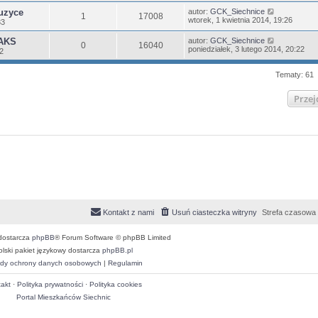
uzyce
autor:
GCK_Siechnice
1
17008
wtorek, 1 kwietnia 2014, 19:26
33
AKS
autor:
GCK_Siechnice
0
16040
poniedziałek, 3 lutego 2014, 20:22
22
Tematy: 61
Przej
Kontakt z nami
Usuń ciasteczka witryny
Strefa czasowa
dostarcza
phpBB
® Forum Software © phpBB Limited
olski pakiet językowy dostarcza
phpBB.pl
dy ochrony danych osobowych
|
Regulamin
akt
·
Polityka prywatności
·
Polityka cookies
Portal Mieszkańców Siechnic