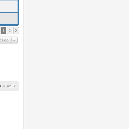
1
2
Następna
dź do
UTC+01:00