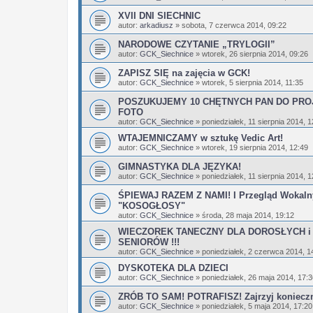
XVII DNI SIECHNIC
autor:
arkadiusz
»
sobota, 7 czerwca 2014, 09:22
NARODOWE CZYTANIE „TRYLOGII”
autor:
GCK_Siechnice
»
wtorek, 26 sierpnia 2014, 09:26
ZAPISZ SIĘ na zajęcia w GCK!
autor:
GCK_Siechnice
»
wtorek, 5 sierpnia 2014, 11:35
POSZUKUJEMY 10 CHĘTNYCH PAN DO PRO
FOTO
autor:
GCK_Siechnice
»
poniedziałek, 11 sierpnia 2014, 1
WTAJEMNICZAMY w sztukę Vedic Art!
autor:
GCK_Siechnice
»
wtorek, 19 sierpnia 2014, 12:49
GIMNASTYKA DLA JĘZYKA!
autor:
GCK_Siechnice
»
poniedziałek, 11 sierpnia 2014, 1
ŚPIEWAJ RAZEM Z NAMI! I Przegląd Wokaln
"KOSOGŁOSY"
autor:
GCK_Siechnice
»
środa, 28 maja 2014, 19:12
WIECZOREK TANECZNY DLA DOROSŁYCH i
SENIORÓW !!!
autor:
GCK_Siechnice
»
poniedziałek, 2 czerwca 2014, 1
DYSKOTEKA DLA DZIECI
autor:
GCK_Siechnice
»
poniedziałek, 26 maja 2014, 17:
ZRÓB TO SAM! POTRAFISZ! Zajrzyj konieczn
autor:
GCK_Siechnice
»
poniedziałek, 5 maja 2014, 17:20