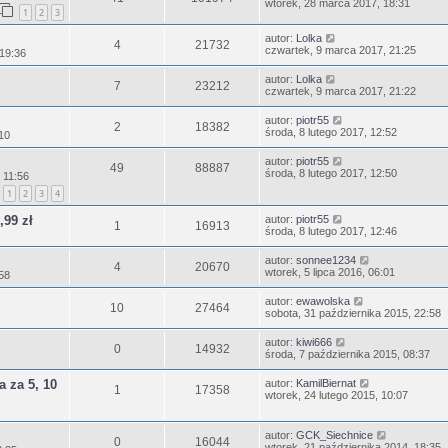
wtorek, 28 marca 2017, 18:31
1
2
3
autor:
Lolka
4
21732
czwartek, 9 marca 2017, 21:25
 19:36
autor:
Lolka
7
23212
czwartek, 9 marca 2017, 21:22
autor:
piotr55
2
18382
środa, 8 lutego 2017, 12:52
:10
autor:
piotr55
49
88887
środa, 8 lutego 2017, 12:50
 11:56
1
2
3
4
99 zł
autor:
piotr55
1
16913
środa, 8 lutego 2017, 12:46
autor:
sonnee1234
4
20670
wtorek, 5 lipca 2016, 06:01
:58
autor:
ewawolska
10
27464
sobota, 31 października 2015, 22:58
autor:
kiwi666
0
14932
środa, 7 października 2015, 08:37
 za 5, 10
autor:
KamilBiernat
1
17358
wtorek, 24 lutego 2015, 10:07
autor:
GCK_Siechnice
0
16044
wtorek, 21 października 2014, 18:35