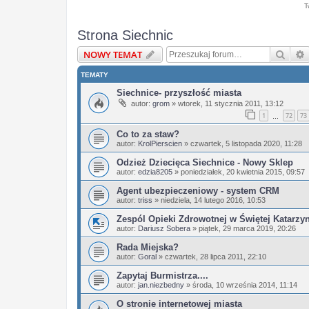
T
Strona Siechnic
Szuka
NOWY TEMAT
TEMATY
Siechnice- przyszłość miasta
autor:
grom
»
wtorek, 11 stycznia 2011, 13:12
1
72
73
…
Co to za staw?
autor:
KrolPierscien
»
czwartek, 5 listopada 2020, 11:28
Odzież Dziecięca Siechnice - Nowy Sklep
autor:
edzia8205
»
poniedziałek, 20 kwietnia 2015, 09:57
Agent ubezpieczeniowy - system CRM
autor:
triss
»
niedziela, 14 lutego 2016, 10:53
Zespól Opieki Zdrowotnej w Świętej Katarzy
autor:
Dariusz Sobera
»
piątek, 29 marca 2019, 20:26
Rada Miejska?
autor:
Goral
»
czwartek, 28 lipca 2011, 22:10
Zapytaj Burmistrza....
autor:
jan.niezbedny
»
środa, 10 września 2014, 11:14
O stronie internetowej miasta