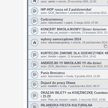
autor:
admin
»
wtorek, 20 września 2005, 21:00
HIP-HOP rusza od 2 października!
autor:
GCK_Siechnice
»
poniedziałek, 23 września 2013,
Cudzoziemncy
autor:
mieszkaniec
»
piątek, 5 lutego 2016, 07:09
KONCERT MIKOŁAJKOWY! Dzieci dzieciom
autor:
Pani_od_muzyki
»
niedziela, 23 listopada 2014, 23
wybory samorządowe 2014
autor:
obserwatorgminny
»
wtorek, 28 października 2014,
KURTECZKI ZIMOWE DLA DZIEWCZYNEK 49,
autor:
forkids
»
piątek, 21 listopada 2014, 16:42
ANDRZEJKI !!!! MIKOŁAJKI !!!! dla dzieci
autor:
GCK_Siechnice
»
czwartek, 14 listopada 2013, 19
Panie Brmistrzu
autor:
buszmensnc
»
środa, 3 grudnia 2014, 21:09
Dojazd do pracy Oława
autor:
kiwi666
»
środa, 7 października 2015, 08:37
OKAZJA! BILETY na KSIĘŻNICZKĘ Czardasza
i 15 Zł!
autor:
Pani_od_muzyki
»
piątek, 2 stycznia 2015, 12:06
IRLANDZKA FIESTA KULTURALNA