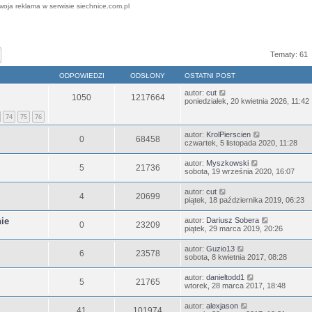
woja reklama w serwisie siechnice.com.pl
j
Wyszukiwanie zaawansowane
Tematy: 61
ODPOWIEDZI
ODSŁONY
OSTATNI POST
autor:
cut
1050
1217664
poniedziałek, 20 kwietnia 2026, 11:42
74
75
76
autor:
KrolPierscien
0
68458
czwartek, 5 listopada 2020, 11:28
autor:
Myszkowski
5
21736
sobota, 19 września 2020, 16:07
autor:
cut
4
20699
piątek, 18 października 2019, 06:23
nie
autor:
Dariusz Sobera
0
23209
piątek, 29 marca 2019, 20:26
autor:
Guzio13
6
23578
sobota, 8 kwietnia 2017, 08:28
autor:
danieltodd1
5
21765
wtorek, 28 marca 2017, 18:48
autor:
alexjason
41
101974