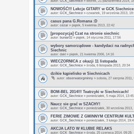
autor:
GCK_Siechnice
»
wtorek, 21 października 2014, 1
NOWOŚĆ!!! Lekcje GITARY w GCK Siechnice!
autor:
GCK_Siechnice
»
czwartek, 19 września 2013, 19
casus pana G.Romana :D
autor:
cezar
»
piątek, 5 kwietnia 2013, 22:42
[propozycja] Czat na stronie siechnic
autor:
buniar02
»
piątek, 14 stycznia 2011, 17:56
wybory samorządowe - kandydaci na radnyc
Siechnic
autor:
dakl
»
piątek, 21 kwietnia 2006, 14:16
WIECZORNICA z okazji 11 listopada
autor:
GCK_Siechnice
»
środa, 6 listopada 2013, 20:34
dzikie kąpielisko w Siechnicach
autor:
obserwatorgminny
»
sobota, 27 sierpnia 2011,
BOM-BEL 2014!!! Teatrzyki w Siechnicach!
autor:
GCK_Siechnice
»
poniedziałek, 5 maja 2014, 13:45
Naucz sie grać w SZACHY!
autor:
GCK_Siechnice
»
poniedziałek, 30 września 2013,
FERIE ZIMOWE Z GMINNYM CENTRUM KUL
autor:
GCK_Siechnice
»
poniedziałek, 3 lutego 2014, 19:
AKCJA LATO W KLUBIE RELAKS
autor:
GCK_Siechnice
»
środa, 25 czerwca 2014, 09:25