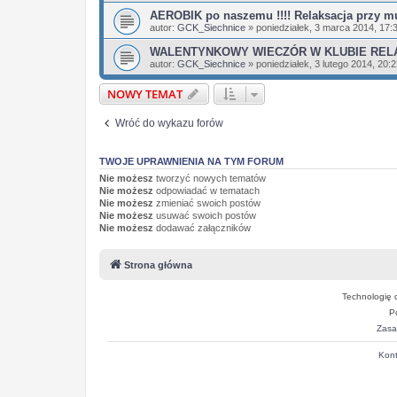
AEROBIK po naszemu !!!! Relaksacja przy m
autor:
GCK_Siechnice
»
poniedziałek, 3 marca 2014, 17:
WALENTYNKOWY WIECZÓR W KLUBIE REL
autor:
GCK_Siechnice
»
poniedziałek, 3 lutego 2014, 20:
NOWY TEMAT
Wróć do wykazu forów
TWOJE UPRAWNIENIA NA TYM FORUM
Nie możesz
tworzyć nowych tematów
Nie możesz
odpowiadać w tematach
Nie możesz
zmieniać swoich postów
Nie możesz
usuwać swoich postów
Nie możesz
dodawać załączników
Strona główna
Technologię 
P
Zasa
Kont