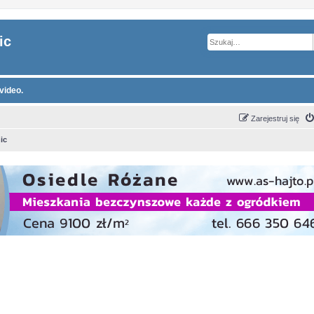
ic
video.
Zarejestruj się
ic