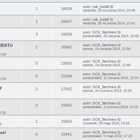
autor:
yak_kadafi
1
16628
niedziela, 28 września 2014, 22:48
autor:
yak_kadafi
1
16647
niedziela, 28 września 2014, 22:41
autor:
GCK_Siechnice
3
19558
poniedziałek, 25 sierpnia 2014, 10:05
JEKTU
autor:
GCK_Siechnice
1
16842
wtorek, 19 sierpnia 2014, 12:54
2:09
autor:
GCK_Siechnice
0
15855
wtorek, 19 sierpnia 2014, 12:49
autor:
GCK_Siechnice
0
15289
poniedziałek, 11 sierpnia 2014, 12:04
2:04
y
autor:
GCK_Siechnice
2
17842
wtorek, 24 czerwca 2014, 13:25
autor:
GCK_Siechnice
0
15842
poniedziałek, 2 czerwca 2014, 14:16
4:16
autor:
GCK_Siechnice
1
15824
czwartek, 29 maja 2014, 14:29
36
ie!
autor:
GCK_Siechnice
0
15841
poniedziałek, 5 maja 2014, 17:20