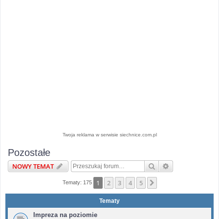
Twoja reklama w serwisie siechnice.com.pl
Pozostałe
Szukaj
Wyszukiwanie 
NOWY TEMAT
1
2
3
4
5
Następna
Tematy: 175
Tematy
Impreza na poziomie