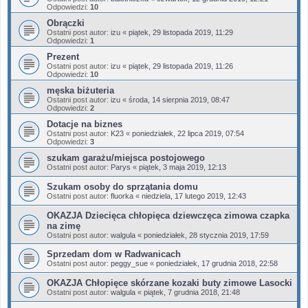
Odpowiedzi:
10
Obrączki
Ostatni post autor:
izu
«
piątek, 29 listopada 2019, 11:29
Odpowiedzi:
1
Prezent
Ostatni post autor:
izu
«
piątek, 29 listopada 2019, 11:26
Odpowiedzi:
10
męska biżuteria
Ostatni post autor:
izu
«
środa, 14 sierpnia 2019, 08:47
Odpowiedzi:
2
Dotacje na biznes
Ostatni post autor:
K23
«
poniedziałek, 22 lipca 2019, 07:54
Odpowiedzi:
3
szukam garażu/miejsca postojowego
Ostatni post autor:
Parys
«
piątek, 3 maja 2019, 12:13
Szukam osoby do sprzątania domu
Ostatni post autor:
fluorka
«
niedziela, 17 lutego 2019, 12:43
OKAZJA Dziecięca chłopięca dziewczęca zimowa czapka
na zimę
Ostatni post autor:
walgula
«
poniedziałek, 28 stycznia 2019, 17:59
Sprzedam dom w Radwanicach
Ostatni post autor:
peggy_sue
«
poniedziałek, 17 grudnia 2018, 22:58
OKAZJA Chłopięce skórzane kozaki buty zimowe Lasocki
Ostatni post autor:
walgula
«
piątek, 7 grudnia 2018, 21:48