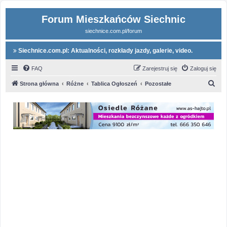
Forum Mieszkańców Siechnic
siechnice.com.pl/forum
Siechnice.com.pl: Aktualności, rozkłady jazdy, galerie, video.
FAQ
Zarejestruj się
Zaloguj się
S
Strona główna
Różne
Tablica Ogłoszeń
Pozostałe
z
u
k
a
j