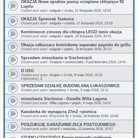
OKAZJA Nowe spodnie jeansy ocieplane chłopięce 92
Lupilu
Ostatni post autor:
walgula
«
środa, 21 listopada 2018, 19:52
OKAZJA Śpiworek Teutonia
Ostatni post autor:
walgula
«
sobota, 17 listopada 2018, 23:02
Kombinezon zimowy dla chłopca LEGO tanio okazja
Ostatni post autor:
walgula
«
piątek, 16 listopada 2018, 20:41
Okazja odkurzacz kominkowy separator popiołu do grilla
Ostatni post autor:
walgula
«
piątek, 16 listopada 2018, 20:23
Sprzedam mieszkanie w Siechnicach
Ostatni post autor:
Anajana
«
poniedziałek, 8 października 2018, 14:41
O USG
Ostatni post autor:
dragon
«
środa, 9 maja 2018, 18:22
Odpowiedzi:
2
SPRZEDAM DZIAŁKĘ BUDOWLANĄ ŁUKASZOWICE
Ostatni post autor:
lawendowy
«
środa, 9 maja 2018, 13:11
mieszkania Siechnice - Osiedle Willa Laguna
Ostatni post autor:
Willa Laguna
«
piątek, 4 maja 2018, 14:07
Kawalerka do wynajęcia 27m2 +piwnica
Ostatni post autor:
Krzysztof Sz
«
środa, 18 kwietnia 2018, 16:06
POSZUKUJĘ GARAŻU/MIEJSCA POSTOJOWEGO
Ostatni post autor:
lukas4
«
niedziela, 15 kwietnia 2018, 20:57
STUDIO-CZYSTOŚCI Pranie tapicerki meblowej,