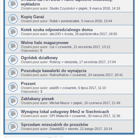
wykładzin
Ostatni post autor:
Studio Czystości
«
piątek, 9 marca 2018, 14:16
Kupię Garaż
Ostatni post autor:
Rafał
«
poniedziałek, 5 marca 2018, 13:44
Kotek szuka odpowiedzialnego domu
Ostatni post autor:
abc243
«
środa, 18 października 2017, 18:50
Wolne hale magazynowe
Ostatni post autor:
cut
«
czwartek, 21 września 2017, 13:12
Odpowiedzi:
5
Ogródek działkowy
Ostatni post autor:
Robroy
«
niedziela, 17 września 2017, 17:04
Poszukuje kawalerki do wynajęcia
Ostatni post autor:
RafciuRafciu
«
czwartek, 24 sierpnia 2017, 20:41
Prezent
Ostatni post autor:
ada95
«
czwartek, 6 lipca 2017, 11:10
Odpowiedzi:
3
Zablakany piesek
Ostatni post autor:
Michal Mazur
«
piątek, 16 czerwca 2017, 21:49
Wynajmę lokal usługowy 84m2 w Siechnicach
Ostatni post autor:
DPI Malachit
«
czwartek, 30 marca 2017, 11:36
Sprzedam mieszalnik do proszków
Ostatni post autor:
Dawidd32
«
wtorek, 21 lutego 2017, 10:14