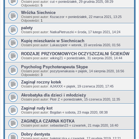
Ostatni post autor:
cut
«
poniedziałek, 29 grudnia 2025, 08:29
Odpowiedzi:
5
Wróżka Siechnice
Ostatni post autor:
Kszaczor
«
poniedziałek, 22 marca 2021, 13:25
Odpowiedzi:
1
palety
Ostatni post autor:
NatkaPietruszki
«
środa, 17 lutego 2021, 14:24
Kupię mieszkanie w Siechnicach
Ostatni post autor:
Lukaszpiotr
«
wtorek, 15 września 2020, 01:56
RODZAJE PRZYDOMOWYCH OCZYSZCZALNI ŚCIEKÓW
Ostatni post autor:
wiking21
«
poniedziałek, 31 sierpnia 2020, 14:44
Psycholog Psychoterapeuta Skype
Ostatni post autor:
pozytywnakasia
«
piątek, 14 sierpnia 2020, 16:56
Odpowiedzi:
3
Zaginął roczny kotek
Ostatni post autor:
AJAXXX
«
piątek, 19 czerwca 2020, 17:45
Akrobatyka dla dzieci i młodzieży
Ostatni post autor:
Piotr Z
«
poniedziałek, 15 czerwca 2020, 11:35
Zaginął rudy kot
Ostatni post autor:
Bogdan
«
sobota, 23 maja 2020, 08:38
ZAGINĘŁA CZARNA KOTKA
Ostatni post autor:
sebastian23
«
czwartek, 21 maja 2020, 16:40
Dobry dentysta
Ostatni post autor:
baletniczka
«
czwartek, 12 grudnia 2019, 12:21