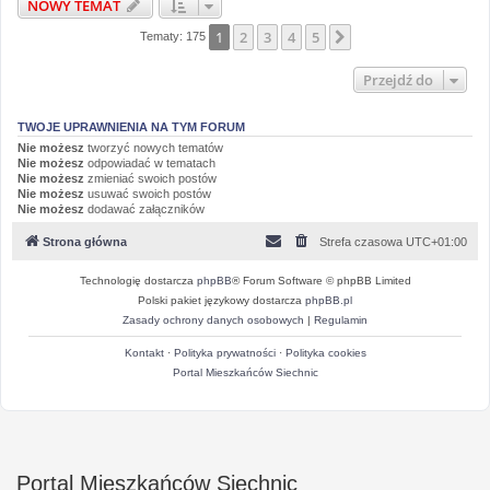
NOWY TEMAT
1
2
3
4
5
Następna
Tematy: 175
Przejdź do
TWOJE UPRAWNIENIA NA TYM FORUM
Nie możesz
tworzyć nowych tematów
Nie możesz
odpowiadać w tematach
Nie możesz
zmieniać swoich postów
Nie możesz
usuwać swoich postów
Nie możesz
dodawać załączników
Strona główna
Strefa czasowa
UTC+01:00
Technologię dostarcza
phpBB
® Forum Software © phpBB Limited
Polski pakiet językowy dostarcza
phpBB.pl
Zasady ochrony danych osobowych
|
Regulamin
Kontakt
·
Polityka prywatności
·
Polityka cookies
Portal Mieszkańców Siechnic
Portal Mieszkańców Siechnic