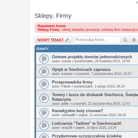
T
Sklepy, Firmy
Regulamin forum
Sklepy, Firmy
- oferty sklepów, promocje, reklamy firm i instytucji z
Szuka
NOWY TEMAT
TEMATY
Gotowe projekty domów jednorodzinnych
autor:
sosna
»
poniedziałek, 28 kwietnia 2014, 13:49
Optyk w Siechnicach zaprasza
autor:
trzcina
»
czwartek, 7 października 2010, 10:57
Przeprowadzka firmy
autor:
Flisek
»
poniedziałek, 1 lutego 2016, 09:14
Tonery i tusze do drukarek Siechnice, Święta
Katarzyna
autor:
jotek
»
czwartek, 22 października 2020, 12:57
Kanadyjskie buty zimowe?
autor:
yerkopil8
»
piątek, 11 września 2020, 09:06
Lodziarnia "Tarkine" w Siechnicach!
autor:
nrus29
»
piątek, 10 lipca 2020, 13:34
Przydomowa oczyszczalnia ścieków