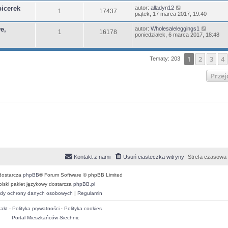
icerek
autor:
alladyn12
1
17437
piątek, 17 marca 2017, 19:40
e,
autor:
Wholesaleleggings1
1
16178
poniedziałek, 6 marca 2017, 18:48
1
2
3
4
Tematy: 203
Przej
Kontakt z nami
Usuń ciasteczka witryny
Strefa czasowa
dostarcza
phpBB
® Forum Software © phpBB Limited
olski pakiet językowy dostarcza
phpBB.pl
dy ochrony danych osobowych
|
Regulamin
akt
·
Polityka prywatności
·
Polityka cookies
Portal Mieszkańców Siechnic