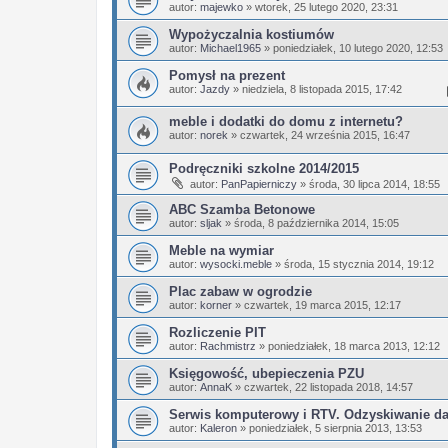
autor:
majewko
»
wtorek, 25 lutego 2020, 23:31
Wypożyczalnia kostiumów
autor:
Michael1965
»
poniedziałek, 10 lutego 2020, 12:53
Pomysł na prezent
autor:
Jazdy
»
niedziela, 8 listopada 2015, 17:42
meble i dodatki do domu z internetu?
autor:
norek
»
czwartek, 24 września 2015, 16:47
Podręczniki szkolne 2014/2015
autor:
PanPapierniczy
»
środa, 30 lipca 2014, 18:55
ABC Szamba Betonowe
autor:
sljak
»
środa, 8 października 2014, 15:05
Meble na wymiar
autor:
wysocki.meble
»
środa, 15 stycznia 2014, 19:12
Plac zabaw w ogrodzie
autor:
korner
»
czwartek, 19 marca 2015, 12:17
Rozliczenie PIT
autor:
Rachmistrz
»
poniedziałek, 18 marca 2013, 12:12
Księgowość, ubepieczenia PZU
autor:
AnnaK
»
czwartek, 22 listopada 2018, 14:57
Serwis komputerowy i RTV. Odzyskiwanie d
autor:
Kaleron
»
poniedziałek, 5 sierpnia 2013, 13:53