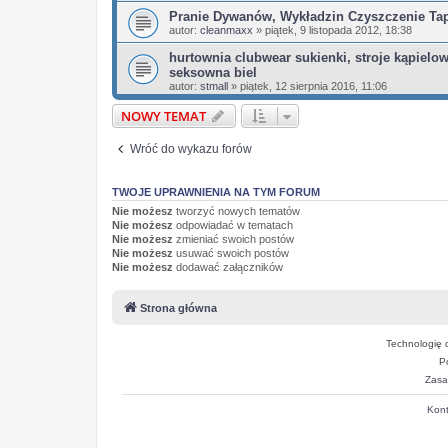
Pranie Dywanów, Wykładzin Czyszczenie Tap
autor:
cleanmaxx
»
piątek, 9 listopada 2012, 18:38
hurtownia clubwear sukienki, stroje kąpielow
seksowna biel
autor:
stmall
»
piątek, 12 sierpnia 2016, 11:06
NOWY TEMAT
Wróć do wykazu forów
TWOJE UPRAWNIENIA NA TYM FORUM
Nie możesz
tworzyć nowych tematów
Nie możesz
odpowiadać w tematach
Nie możesz
zmieniać swoich postów
Nie możesz
usuwać swoich postów
Nie możesz
dodawać załączników
Strona główna
Technologię 
P
Zasa
Kont