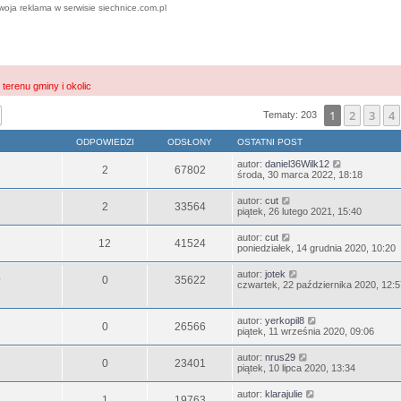
woja reklama w serwisie siechnice.com.pl
 terenu gminy i okolic
j
Wyszukiwanie zaawansowane
1
2
3
4
Tematy: 203
ODPOWIEDZI
ODSŁONY
OSTATNI POST
autor:
daniel36Wilk12
2
67802
środa, 30 marca 2022, 18:18
autor:
cut
2
33564
piątek, 26 lutego 2021, 15:40
autor:
cut
12
41524
poniedziałek, 14 grudnia 2020, 10:20
autor:
jotek
0
35622
czwartek, 22 października 2020, 12:5
autor:
yerkopil8
0
26566
piątek, 11 września 2020, 09:06
autor:
nrus29
0
23401
piątek, 10 lipca 2020, 13:34
autor:
klarajulie
1
19763