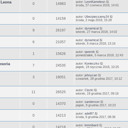
d Leona
autor:
LeonKameleon
0
14983
środa, 27 czerwca 2018, 14:01
autor:
Ubezpieczamy24
0
14159
środa, 2 maja 2018, 15:28
autor:
dynamical
9
26197
wtorek, 27 marca 2018, 14:02
autor:
dynamical
6
21057
wtorek, 6 marca 2018, 13:16
autor:
qwerek
1
15626
poniedziałek, 5 marca 2018, 12:43
esoria
autor:
Konieczko
7
24535
piątek, 19 stycznia 2018, 10:25
autor:
johnycan
3
18051
czwartek, 28 grudnia 2017, 10:12
autor:
Ciezki
11
26525
wtorek, 19 grudnia 2017, 09:16
autor:
sanderson
0
14370
piątek, 8 grudnia 2017, 10:23
autor:
adel87
0
14213
środa, 6 grudnia 2017, 08:36
autor:
lommbard
0
14218