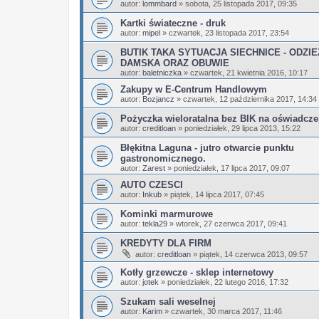
autor:
lommbard
»
sobota, 25 listopada 2017, 09:35
Kartki świateczne - druk
autor:
mipel
»
czwartek, 23 listopada 2017, 23:54
BUTIK TAKA SYTUACJA SIECHNICE - ODZIE
DAMSKA ORAZ OBUWIE
autor:
baletniczka
»
czwartek, 21 kwietnia 2016, 10:17
Zakupy w E-Centrum Handlowym
autor:
Bozjancz
»
czwartek, 12 października 2017, 14:34
Pożyczka wieloratalna bez BIK na oświadcze
autor:
creditloan
»
poniedziałek, 29 lipca 2013, 15:22
Błękitna Laguna - jutro otwarcie punktu
gastronomicznego.
autor:
Zarest
»
poniedziałek, 17 lipca 2017, 09:07
AUTO CZESCI
autor:
Inkub
»
piątek, 14 lipca 2017, 07:45
Kominki marmurowe
autor:
tekla29
»
wtorek, 27 czerwca 2017, 09:41
KREDYTY DLA FIRM
autor:
creditloan
»
piątek, 14 czerwca 2013, 09:57
Kotły grzewcze - sklep internetowy
autor:
jotek
»
poniedziałek, 22 lutego 2016, 17:32
Szukam sali weselnej
autor:
Karim
»
czwartek, 30 marca 2017, 11:46