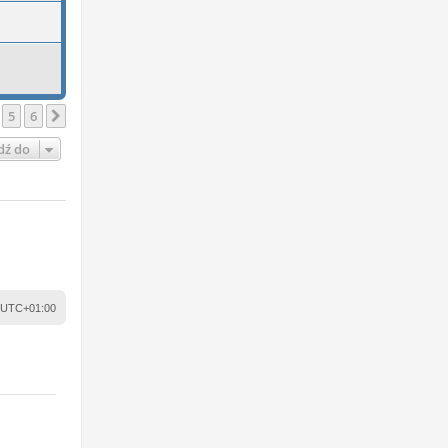
5
6
Następna
dź do
UTC+01:00