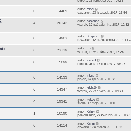
sobota, 25 listopada 2017, 09:35
autor:
mipel
0
14469
czwartek, 23 listopada 2017, 23:54
Ż
autor:
basiaaaa
4
20143
wtorek, 17 października 2017, 12:32
autor:
Bozjancz
0
14903
czwartek, 12 października 2017, 14:3
nie
autor:
izu
6
23129
wtorek, 19 września 2017, 15:25
autor:
Zarest
0
15099
poniedziałek, 17 lipca 2017, 09:07
autor:
Inkub
0
14533
piątek, 14 lipca 2017, 07:45
autor:
tekla29
0
14347
wtorek, 27 czerwca 2017, 09:41
autor:
kokos
4
19341
środa, 17 maja 2017, 10:10
autor:
Kajtek
1
16590
poniedziałek, 24 kwietnia 2017, 10:43
autor:
Karim
0
14114
czwartek, 30 marca 2017, 11:46