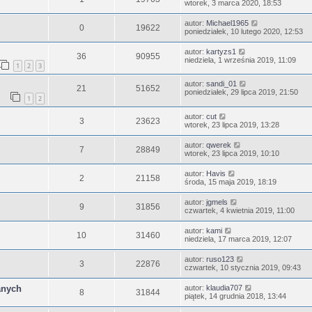
wtorek, 3 marca 2020, 18:53
autor:
Michael1965
0
19622
poniedziałek, 10 lutego 2020, 12:53
autor:
kartyzs1
36
90955
niedziela, 1 września 2019, 11:09
1
2
3
autor:
sandi_01
21
51652
poniedziałek, 29 lipca 2019, 21:50
1
2
autor:
cut
3
23623
wtorek, 23 lipca 2019, 13:28
autor:
qwerek
7
28849
wtorek, 23 lipca 2019, 10:10
autor:
Havis
2
21158
środa, 15 maja 2019, 18:19
autor:
jgmels
9
31856
czwartek, 4 kwietnia 2019, 11:00
autor:
kami
10
31460
niedziela, 17 marca 2019, 12:07
autor:
ruso123
3
22876
czwartek, 10 stycznia 2019, 09:43
anych
autor:
klaudia707
8
31844
piątek, 14 grudnia 2018, 13:44