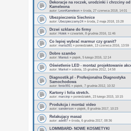
Dekoracje na roczek, urodzinki i chrzciny o
Kameleona
autor:
LeonKameleon
»
środa, 27 czerwca 2018, 14:01
Ubezpieczenia Siechnice
autor:
Ubezpieczamy24
»
środa, 2 maja 2018, 15:28
Drzwi szklane do firmy
autor:
Holek
»
czwartek, 8 grudnia 2016, 11:46
Co lepiej wybrać marmur czy granit?
autor:
marta391
»
poniedziałek, 13 czerwca 2016, 13:59
Dobre szambo
autor:
Maniuś
»
piątek, 5 lutego 2016, 12:14
Oświetlenie LED - montaż projektowanie akc
autor:
Markel
»
sobota, 15 grudnia 2012, 14:58
Diagnostik.pl - Profesjonalna Diagnostyka
Samochodowa
autor:
fenix991
»
piątek, 7 grudnia 2012, 10:32
Kartony i folia stretch.
autor:
marcinp
»
poniedziałek, 23 lutego 2015, 10:15
Produkcja i montaż video
autor:
sanderson
»
piątek, 8 grudnia 2017, 10:23
Relakujący masaż
autor:
adel87
»
środa, 6 grudnia 2017, 08:36
LOMMBARD- NOWE KOSMETYKI