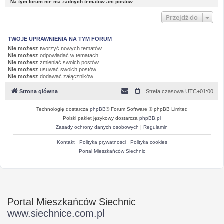
Na tym forum nie ma żadnych tematów ani postów.
Przejdź do
TWOJE UPRAWNIENIA NA TYM FORUM
Nie możesz
tworzyć nowych tematów
Nie możesz
odpowiadać w tematach
Nie możesz
zmieniać swoich postów
Nie możesz
usuwać swoich postów
Nie możesz
dodawać załączników
Strona główna
Strefa czasowa
UTC+01:00
Technologię dostarcza
phpBB
® Forum Software © phpBB Limited
Polski pakiet językowy dostarcza
phpBB.pl
Zasady ochrony danych osobowych
|
Regulamin
Kontakt
·
Polityka prywatności
·
Polityka cookies
Portal Mieszkańców Siechnic
Portal Mieszkańców Siechnic
www.siechnice.com.pl