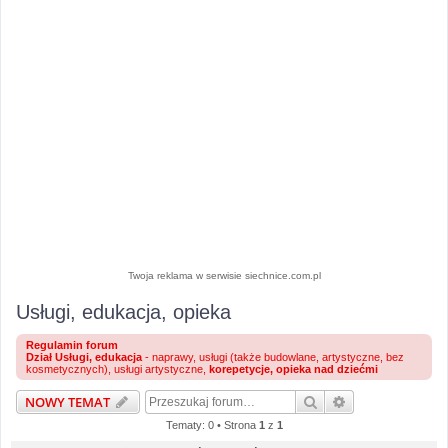
Twoja reklama w serwisie siechnice.com.pl
Usługi, edukacja, opieka
Regulamin forum
Dział Usługi, edukacja
- naprawy, usługi (także budowlane, artystyczne, bez
kosmetycznych), usługi artystyczne,
korepetycje, opieka nad dziećmi
Szukaj
Wyszukiwanie 
NOWY TEMAT
Tematy: 0 • Strona
1
z
1