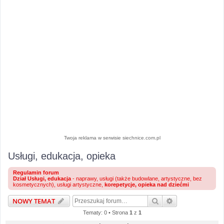
Twoja reklama w serwisie siechnice.com.pl
Usługi, edukacja, opieka
Regulamin forum
Dział Usługi, edukacja
- naprawy, usługi (także budowlane, artystyczne, bez
kosmetycznych), usługi artystyczne,
korepetycje, opieka nad dziećmi
Szukaj
Wyszukiwanie 
NOWY TEMAT
Tematy: 0 • Strona
1
z
1