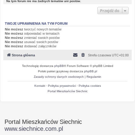
Na tym forum nie ma żadnych tematów ani postów.
Przejdź do
TWOJE UPRAWNIENIA NA TYM FORUM
Nie możesz
tworzyć nowych tematów
Nie możesz
odpowiadać w tematach
Nie możesz
zmieniać swoich postów
Nie możesz
usuwać swoich postów
Nie możesz
dodawać załączników
Strona główna
Strefa czasowa
UTC+01:00
Technologię dostarcza
phpBB
® Forum Software © phpBB Limited
Polski pakiet językowy dostarcza
phpBB.pl
Zasady ochrony danych osobowych
|
Regulamin
Kontakt
·
Polityka prywatności
·
Polityka cookies
Portal Mieszkańców Siechnic
Portal Mieszkańców Siechnic
www.siechnice.com.pl