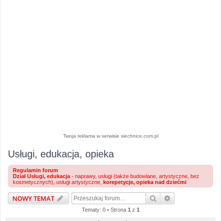
Twoja reklama w serwisie siechnice.com.pl
Usługi, edukacja, opieka
Regulamin forum
Dział Usługi, edukacja
- naprawy, usługi (także budowlane, artystyczne, bez
kosmetycznych), usługi artystyczne,
korepetycje, opieka nad dziećmi
Szukaj
Wyszukiwanie 
NOWY TEMAT
Tematy: 0 • Strona
1
z
1