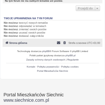
Na tym forum nie ma żadnych tematów ani postów.
Przejdź do
TWOJE UPRAWNIENIA NA TYM FORUM
Nie możesz
tworzyć nowych tematów
Nie możesz
odpowiadać w tematach
Nie możesz
zmieniać swoich postów
Nie możesz
usuwać swoich postów
Nie możesz
dodawać załączników
Strona główna
Strefa czasowa
UTC+01:00
Technologię dostarcza
phpBB
® Forum Software © phpBB Limited
Polski pakiet językowy dostarcza
phpBB.pl
Zasady ochrony danych osobowych
|
Regulamin
Kontakt
·
Polityka prywatności
·
Polityka cookies
Portal Mieszkańców Siechnic
Portal Mieszkańców Siechnic
www.siechnice.com.pl