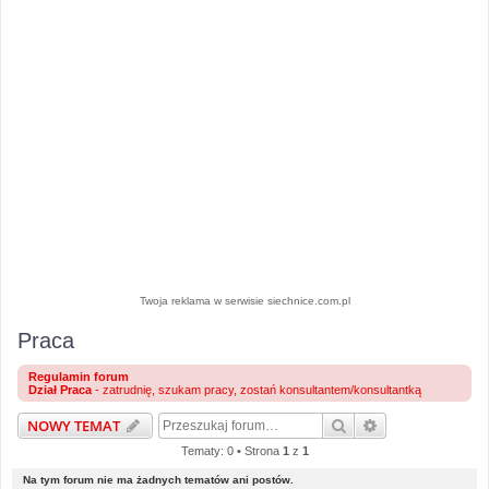
Twoja reklama w serwisie siechnice.com.pl
Praca
Regulamin forum
Dział Praca
- zatrudnię, szukam pracy, zostań konsultantem/konsultantką
Szukaj
Wyszukiwanie 
NOWY TEMAT
Tematy: 0 • Strona
1
z
1
Na tym forum nie ma żadnych tematów ani postów.