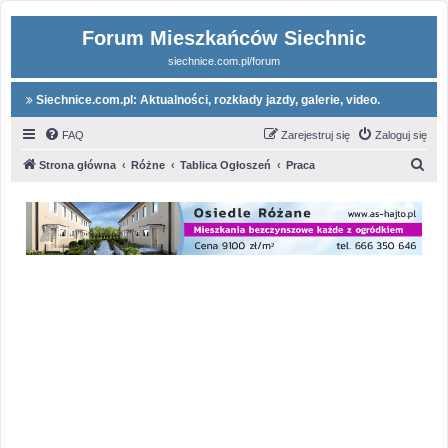
Forum Mieszkańców Siechnic
siechnice.com.pl/forum
Siechnice.com.pl: Aktualności, rozkłady jazdy, galerie, video.
FAQ
Zarejestruj się
Zaloguj się
S
Strona główna
Różne
Tablica Ogłoszeń
Praca
z
u
k
a
j