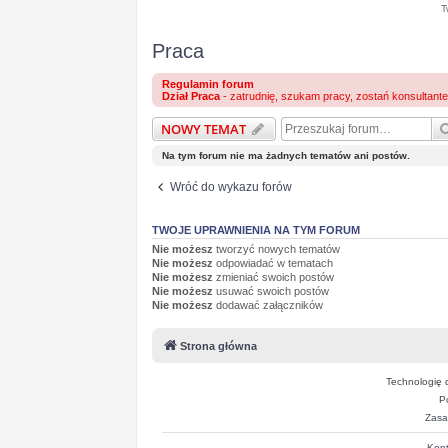
T
Praca
Regulamin forum
Dział Praca
- zatrudnię, szukam pracy, zostań konsultant
NOWY TEMAT
Na tym forum nie ma żadnych tematów ani postów.
Wróć do wykazu forów
TWOJE UPRAWNIENIA NA TYM FORUM
Nie możesz
tworzyć nowych tematów
Nie możesz
odpowiadać w tematach
Nie możesz
zmieniać swoich postów
Nie możesz
usuwać swoich postów
Nie możesz
dodawać załączników
Strona główna
Technologię 
P
Zasa
Kont