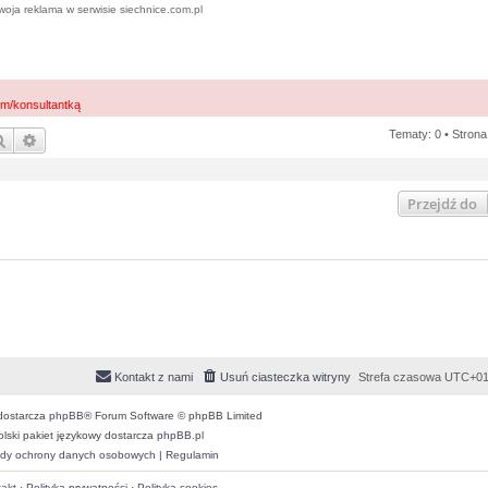
woja reklama w serwisie siechnice.com.pl
em/konsultantką
Tematy: 0 • Stron
Szukaj
Wyszukiwanie zaawansowane
Przejdź do
Kontakt z nami
Usuń ciasteczka witryny
Strefa czasowa
UTC+01
dostarcza
phpBB
® Forum Software © phpBB Limited
olski pakiet językowy dostarcza
phpBB.pl
dy ochrony danych osobowych
|
Regulamin
akt
·
Polityka prywatności
·
Polityka cookies