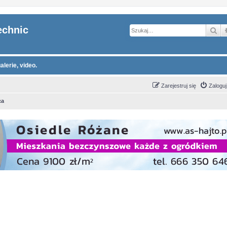
echnic
Sz
alerie, video.
Zarejestruj się
Zaloguj
ca