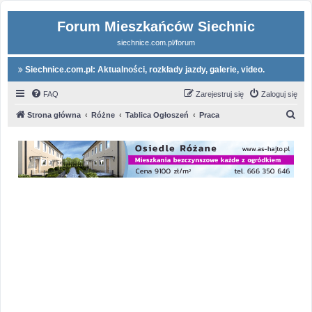
Forum Mieszkańców Siechnic
siechnice.com.pl/forum
Siechnice.com.pl: Aktualności, rozkłady jazdy, galerie, video.
FAQ
Zarejestruj się
Zaloguj się
S
Strona główna
Różne
Tablica Ogłoszeń
Praca
z
u
k
a
j