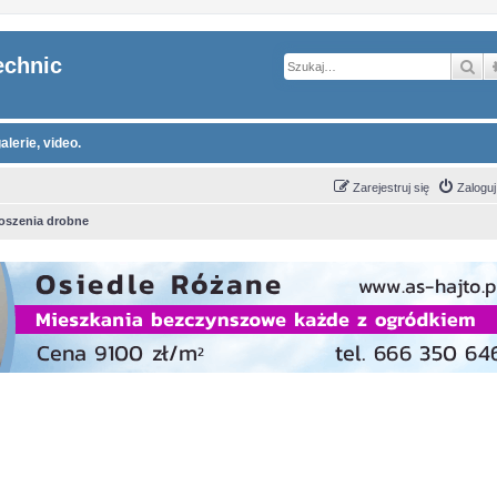
echnic
Sz
alerie, video.
Zarejestruj się
Zaloguj
oszenia drobne