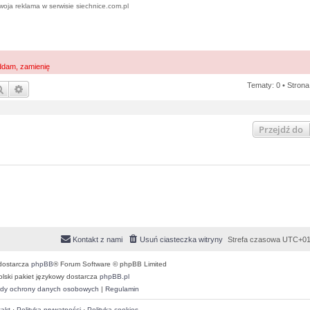
woja reklama w serwisie siechnice.com.pl
ddam, zamienię
Tematy: 0 • Stron
Szukaj
Wyszukiwanie zaawansowane
Przejdź do
Kontakt z nami
Usuń ciasteczka witryny
Strefa czasowa
UTC+01
dostarcza
phpBB
® Forum Software © phpBB Limited
olski pakiet językowy dostarcza
phpBB.pl
dy ochrony danych osobowych
|
Regulamin
akt
·
Polityka prywatności
·
Polityka cookies