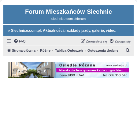
Forum Mieszkańców Siechnic
siechnice.com.pl/forum
Siechnice.com.pl: Aktualności, rozkłady jazdy, galerie, video.
FAQ
Zarejestruj się
Zaloguj się
S
Strona główna
Różne
Tablica Ogłoszeń
Ogłoszenia drobne
z
u
k
a
j