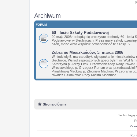
T
Archiwum
FORUM
60 - lecie Szkoły Podstawowej
20 maja 2006r odbędą się uroczyste obchody 60 - lecia 
Podstawowej w Siechnicach. Przez mury szkoły pzewinęły
osób, może wato wspólnie powspominać te czasy...?
Zebranie Mieszkańców, 5. marca 2006
W niedzielę 5. marca odbyło się spotkanie mieszkańców 
Siechnice. Wśród zaproszonych gości byli m.in. Wójt Gm
Katarzyna p. Jerzy Fitek, Przewodniczący Rady Powiatu
Wrocławskiego p. Grzegorz Roman oraz przedstawiciel 
Projektowej Maćków p. Zbigniew Maćków. W zebraniu ucz
również Członkowie Rady Miasta Siechnice.
Strona główna
Technologię 
P
Zasa
Kont