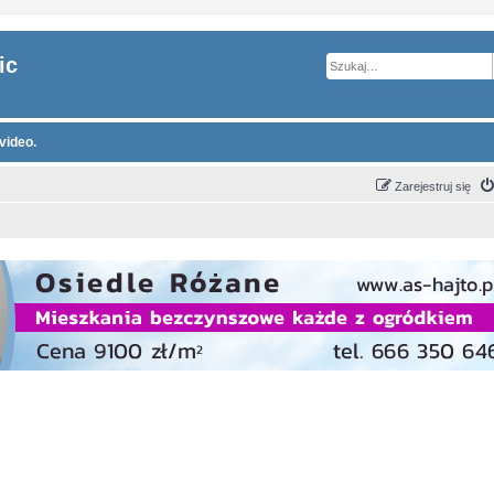
ic
video.
Zarejestruj się