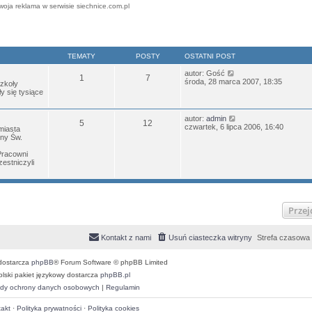
woja reklama w serwisie siechnice.com.pl
TEMATY
POSTY
OSTATNI POST
W
autor:
Gość
1
7
y
środa, 28 marca 2007, 18:35
Szkoły
ś
 się tysiące
w
i
e
W
autor:
admin
5
12
t
y
czwartek, 6 lipca 2006, 16:40
miasta
l
ś
iny Św.
n
w
a
i
Pracowni
j
e
estniczyli
n
t
o
l
w
n
s
a
z
j
y
Przej
n
p
o
o
w
s
s
Kontakt z nami
Usuń ciasteczka witryny
Strefa czasowa
t
z
y
p
dostarcza
phpBB
® Forum Software © phpBB Limited
o
olski pakiet językowy dostarcza
phpBB.pl
s
t
dy ochrony danych osobowych
|
Regulamin
akt
·
Polityka prywatności
·
Polityka cookies