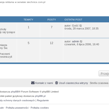
woja reklama w serwisie siechnice.com.pl
TEMATY
POSTY
OSTATNI POST
W
autor:
Gość
1
7
y
środa, 28 marca 2007, 18:35
Szkoły
ś
 się tysiące
w
i
e
W
autor:
admin
5
12
t
y
czwartek, 6 lipca 2006, 16:40
miasta
l
ś
iny Św.
n
w
a
i
Pracowni
j
e
estniczyli
n
t
o
l
w
n
s
a
z
j
y
Przej
n
p
o
o
w
s
s
Kontakt z nami
Usuń ciasteczka witryny
Strefa czasowa
t
z
y
p
dostarcza
phpBB
® Forum Software © phpBB Limited
o
olski pakiet językowy dostarcza
phpBB.pl
s
t
dy ochrony danych osobowych
|
Regulamin
akt
·
Polityka prywatności
·
Polityka cookies