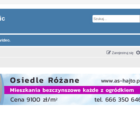
ic
video.
Zarejestruj się