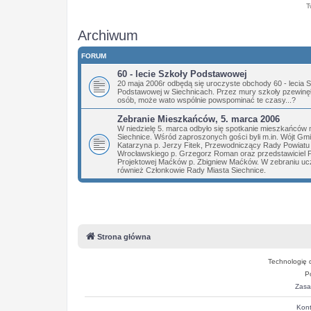
T
Archiwum
FORUM
60 - lecie Szkoły Podstawowej
20 maja 2006r odbędą się uroczyste obchody 60 - lecia 
Podstawowej w Siechnicach. Przez mury szkoły pzewinęły
osób, może wato wspólnie powspominać te czasy...?
Zebranie Mieszkańców, 5. marca 2006
W niedzielę 5. marca odbyło się spotkanie mieszkańców 
Siechnice. Wśród zaproszonych gości byli m.in. Wójt Gm
Katarzyna p. Jerzy Fitek, Przewodniczący Rady Powiatu
Wrocławskiego p. Grzegorz Roman oraz przedstawiciel 
Projektowej Maćków p. Zbigniew Maćków. W zebraniu ucz
również Członkowie Rady Miasta Siechnice.
Strona główna
Technologię 
P
Zasa
Kont