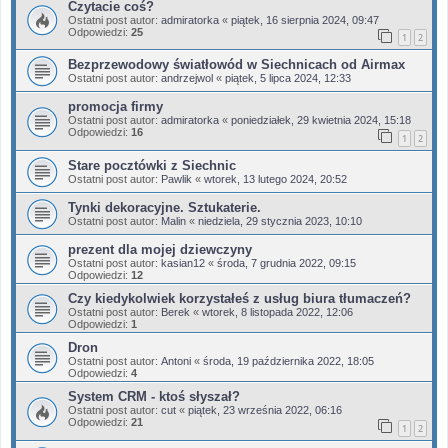
Czytacie coś?
Ostatni post autor:
admiratorka
«
piątek, 16 sierpnia 2024, 09:47
Odpowiedzi:
25
1
2
Bezprzewodowy światłowód w Siechnicach od Airmax
Ostatni post autor:
andrzejwol
«
piątek, 5 lipca 2024, 12:33
promocja firmy
Ostatni post autor:
admiratorka
«
poniedziałek, 29 kwietnia 2024, 15:18
Odpowiedzi:
16
1
2
Stare pocztówki z Siechnic
Ostatni post autor:
Pawlik
«
wtorek, 13 lutego 2024, 20:52
Tynki dekoracyjne. Sztukaterie.
Ostatni post autor:
Malin
«
niedziela, 29 stycznia 2023, 10:10
prezent dla mojej dziewczyny
Ostatni post autor:
kasian12
«
środa, 7 grudnia 2022, 09:15
Odpowiedzi:
12
Czy kiedykolwiek korzystałeś z usług biura tłumaczeń?
Ostatni post autor:
Berek
«
wtorek, 8 listopada 2022, 12:06
Odpowiedzi:
1
Dron
Ostatni post autor:
Antoni
«
środa, 19 października 2022, 18:05
Odpowiedzi:
4
System CRM - ktoś słyszał?
Ostatni post autor:
cut
«
piątek, 23 września 2022, 06:16
Odpowiedzi:
21
1
2