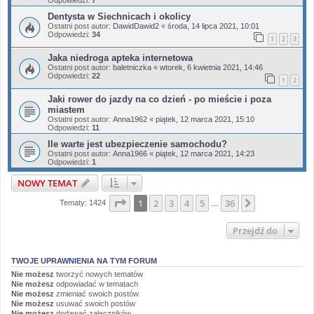
Odpowiedzi:
7
Dentysta w Siechnicach i okolicy
Ostatni post autor:
DawidDawid2
«
środa, 14 lipca 2021, 10:01
Odpowiedzi:
34
1
2
3
Jaka niedroga apteka internetowa
Ostatni post autor:
baletniczka
«
wtorek, 6 kwietnia 2021, 14:46
Odpowiedzi:
22
1
2
Jaki rower do jazdy na co dzień - po mieście i poza
miastem
Ostatni post autor:
Anna1962
«
piątek, 12 marca 2021, 15:10
Odpowiedzi:
11
Ile warte jest ubezpieczenie samochodu?
Ostatni post autor:
Anna1966
«
piątek, 12 marca 2021, 14:23
Odpowiedzi:
1
NOWY TEMAT
Strona
1
z
36
1
2
3
4
5
36
Następna
Tematy: 1424
…
Przejdź do
TWOJE UPRAWNIENIA NA TYM FORUM
Nie możesz
tworzyć nowych tematów
Nie możesz
odpowiadać w tematach
Nie możesz
zmieniać swoich postów
Nie możesz
usuwać swoich postów
Nie możesz
dodawać załączników