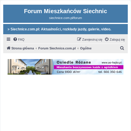
Forum Mieszkańców Siechnic
siechnice.com.pl/forum
Siechnice.com.pl: Aktualności, rozkłady jazdy, galerie, video.
FAQ
Zarejestruj się
Zaloguj się
S
Strona główna
Forum Siechnice.com.pl
Ogólne
z
u
k
a
j