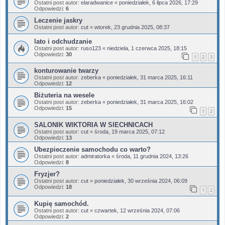
Ostatni post autor:
elaradwanice
«
poniedziałek, 6 lipca 2026, 17:29
Odpowiedzi:
6
Leczenie jaskry
Ostatni post autor:
cut
«
wtorek, 23 grudnia 2025, 08:37
lato i odchudzanie
Ostatni post autor:
ruso123
«
niedziela, 1 czerwca 2025, 18:15
Odpowiedzi:
30
1
2
3
konturowanie twarzy
Ostatni post autor:
zeberka
«
poniedziałek, 31 marca 2025, 16:11
Odpowiedzi:
12
Biżuteria na wesele
Ostatni post autor:
zeberka
«
poniedziałek, 31 marca 2025, 16:02
Odpowiedzi:
15
1
2
SALONIK WIKTORIA W SIECHNICACH
Ostatni post autor:
cut
«
środa, 19 marca 2025, 07:12
Odpowiedzi:
13
Ubezpieczenie samochodu co warto?
Ostatni post autor:
admiratorka
«
środa, 11 grudnia 2024, 13:26
Odpowiedzi:
8
Fryzjer?
Ostatni post autor:
cut
«
poniedziałek, 30 września 2024, 06:09
Odpowiedzi:
18
1
2
Kupię samochód.
Ostatni post autor:
cut
«
czwartek, 12 września 2024, 07:06
Odpowiedzi:
2