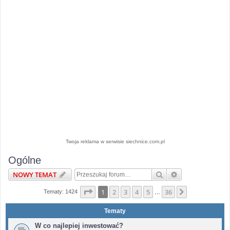
Twoja reklama w serwisie siechnice.com.pl
Ogólne
Szukaj
Wyszukiwanie 
NOWY TEMAT
Strona
1
z
36
1
2
3
4
5
36
Następna
Tematy: 1424
…
Tematy
W co najlepiej inwestować?