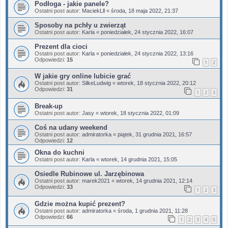
Podłoga - jakie panele?
Ostatni post autor:
MaciekLll
«
środa, 18 maja 2022, 21:37
Sposoby na pchły u zwierząt
Ostatni post autor:
Karla
«
poniedziałek, 24 stycznia 2022, 16:07
Prezent dla cioci
Ostatni post autor:
Karla
«
poniedziałek, 24 stycznia 2022, 13:16
Odpowiedzi:
15
1
2
W jakie gry online lubicie grać
Ostatni post autor:
SilkeLudwig
«
wtorek, 18 stycznia 2022, 20:12
Odpowiedzi:
31
1
2
3
Break-up
Ostatni post autor:
Jasy
«
wtorek, 18 stycznia 2022, 01:09
Coś na udany weekend
Ostatni post autor:
admiratorka
«
piątek, 31 grudnia 2021, 16:57
Odpowiedzi:
12
Okna do kuchni
Ostatni post autor:
Karla
«
wtorek, 14 grudnia 2021, 15:05
Osiedle Rubinowe ul. Jarzębinowa
Ostatni post autor:
marek2021
«
wtorek, 14 grudnia 2021, 12:14
Odpowiedzi:
33
1
2
3
Gdzie można kupić prezent?
Ostatni post autor:
admiratorka
«
środa, 1 grudnia 2021, 11:28
Odpowiedzi:
66
1
2
3
4
5