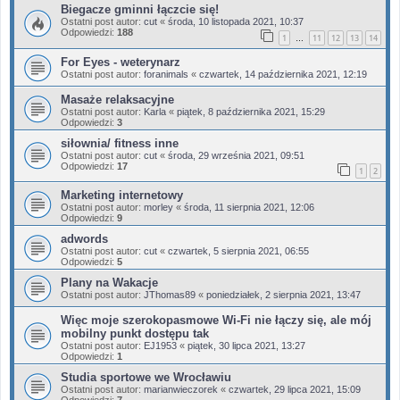
Biegacze gminni łączcie się!
Ostatni post autor:
cut
«
środa, 10 listopada 2021, 10:37
Odpowiedzi:
188
1
11
12
13
14
…
For Eyes - weterynarz
Ostatni post autor:
foranimals
«
czwartek, 14 października 2021, 12:19
Masaże relaksacyjne
Ostatni post autor:
Karla
«
piątek, 8 października 2021, 15:29
Odpowiedzi:
3
siłownia/ fitness inne
Ostatni post autor:
cut
«
środa, 29 września 2021, 09:51
Odpowiedzi:
17
1
2
Marketing internetowy
Ostatni post autor:
morley
«
środa, 11 sierpnia 2021, 12:06
Odpowiedzi:
9
adwords
Ostatni post autor:
cut
«
czwartek, 5 sierpnia 2021, 06:55
Odpowiedzi:
5
Plany na Wakacje
Ostatni post autor:
JThomas89
«
poniedziałek, 2 sierpnia 2021, 13:47
Więc moje szerokopasmowe Wi-Fi nie łączy się, ale mój
mobilny punkt dostępu tak
Ostatni post autor:
EJ1953
«
piątek, 30 lipca 2021, 13:27
Odpowiedzi:
1
Studia sportowe we Wrocławiu
Ostatni post autor:
marianwieczorek
«
czwartek, 29 lipca 2021, 15:09