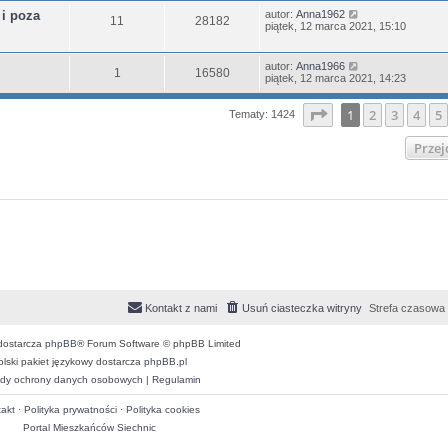
 i poza
autor:
Anna1962
11
28182
piątek, 12 marca 2021, 15:10
autor:
Anna1966
1
16580
piątek, 12 marca 2021, 14:23
Strona
1
z
36
1
2
3
4
5
Tematy: 1424
Przej
Kontakt z nami
Usuń ciasteczka witryny
Strefa czasowa
dostarcza
phpBB
® Forum Software © phpBB Limited
olski pakiet językowy dostarcza
phpBB.pl
dy ochrony danych osobowych
|
Regulamin
akt
·
Polityka prywatności
·
Polityka cookies
Portal Mieszkańców Siechnic