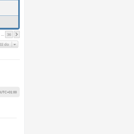
36
Następna
…
dź do
UTC+01:00