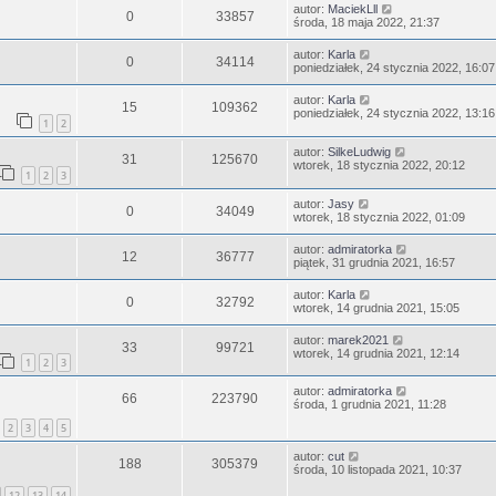
autor:
MaciekLll
0
33857
środa, 18 maja 2022, 21:37
autor:
Karla
0
34114
poniedziałek, 24 stycznia 2022, 16:07
autor:
Karla
15
109362
poniedziałek, 24 stycznia 2022, 13:16
1
2
autor:
SilkeLudwig
31
125670
wtorek, 18 stycznia 2022, 20:12
1
2
3
autor:
Jasy
0
34049
wtorek, 18 stycznia 2022, 01:09
autor:
admiratorka
12
36777
piątek, 31 grudnia 2021, 16:57
autor:
Karla
0
32792
wtorek, 14 grudnia 2021, 15:05
autor:
marek2021
33
99721
wtorek, 14 grudnia 2021, 12:14
1
2
3
autor:
admiratorka
66
223790
środa, 1 grudnia 2021, 11:28
2
3
4
5
autor:
cut
188
305379
środa, 10 listopada 2021, 10:37
12
13
14