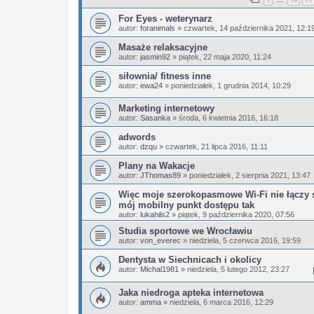
…
For Eyes - weterynarz
autor:
foranimals
»
czwartek, 14 października 2021, 12:1
Masaże relaksacyjne
autor:
jasmin92
»
piątek, 22 maja 2020, 11:24
siłownia/ fitness inne
autor:
ewa24
»
poniedziałek, 1 grudnia 2014, 10:29
Marketing internetowy
autor:
Sasanka
»
środa, 6 kwietnia 2016, 16:18
adwords
autor:
dzqu
»
czwartek, 21 lipca 2016, 11:11
Plany na Wakacje
autor:
JThomas89
»
poniedziałek, 2 sierpnia 2021, 13:47
Więc moje szerokopasmowe Wi-Fi nie łączy s
mój mobilny punkt dostępu tak
autor:
lukahils2
»
piątek, 9 października 2020, 07:56
Studia sportowe we Wrocławiu
autor:
von_everec
»
niedziela, 5 czerwca 2016, 19:59
Dentysta w Siechnicach i okolicy
autor:
Michal1981
»
niedziela, 5 lutego 2012, 23:27
Jaka niedroga apteka internetowa
autor:
amma
»
niedziela, 6 marca 2016, 12:29