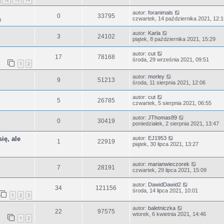
autor:
foranimals
0
33795
czwartek, 14 października 2021, 12:1
9
autor:
Karla
3
24102
piątek, 8 października 2021, 15:29
autor:
cut
17
78168
środa, 29 września 2021, 09:51
1
2
autor:
morley
9
51213
środa, 11 sierpnia 2021, 12:06
autor:
cut
5
26785
czwartek, 5 sierpnia 2021, 06:55
autor:
JThomas89
0
30419
poniedziałek, 2 sierpnia 2021, 13:47
ię, ale
autor:
EJ1953
1
22919
piątek, 30 lipca 2021, 13:27
autor:
marianwieczorek
7
28191
czwartek, 29 lipca 2021, 15:09
autor:
DawidDawid2
34
121156
środa, 14 lipca 2021, 10:01
1
2
3
autor:
baletniczka
22
97575
wtorek, 6 kwietnia 2021, 14:46
1
2