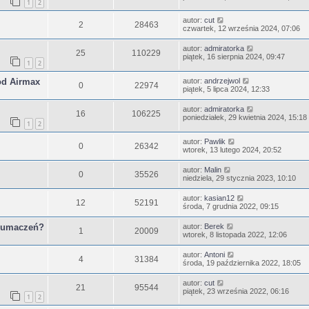
1
2
autor:
cut
2
28463
czwartek, 12 września 2024, 07:06
autor:
admiratorka
25
110229
piątek, 16 sierpnia 2024, 09:47
1
2
od Airmax
autor:
andrzejwol
0
22974
piątek, 5 lipca 2024, 12:33
autor:
admiratorka
16
106225
poniedziałek, 29 kwietnia 2024, 15:18
1
2
autor:
Pawlik
0
26342
wtorek, 13 lutego 2024, 20:52
autor:
Malin
0
35526
niedziela, 29 stycznia 2023, 10:10
autor:
kasian12
12
52191
środa, 7 grudnia 2022, 09:15
tłumaczeń?
autor:
Berek
1
20009
wtorek, 8 listopada 2022, 12:06
autor:
Antoni
4
31384
środa, 19 października 2022, 18:05
autor:
cut
21
95544
piątek, 23 września 2022, 06:16
1
2