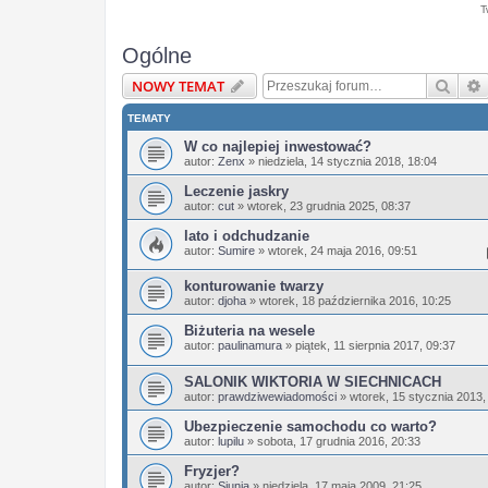
T
Ogólne
Szuka
NOWY TEMAT
TEMATY
W co najlepiej inwestować?
autor:
Zenx
»
niedziela, 14 stycznia 2018, 18:04
Leczenie jaskry
autor:
cut
»
wtorek, 23 grudnia 2025, 08:37
lato i odchudzanie
autor:
Sumire
»
wtorek, 24 maja 2016, 09:51
konturowanie twarzy
autor:
djoha
»
wtorek, 18 października 2016, 10:25
Biżuteria na wesele
autor:
paulinamura
»
piątek, 11 sierpnia 2017, 09:37
SALONIK WIKTORIA W SIECHNICACH
autor:
prawdziwewiadomości
»
wtorek, 15 stycznia 2013,
Ubezpieczenie samochodu co warto?
autor:
lupilu
»
sobota, 17 grudnia 2016, 20:33
Fryzjer?
autor:
Siunia
»
niedziela, 17 maja 2009, 21:25