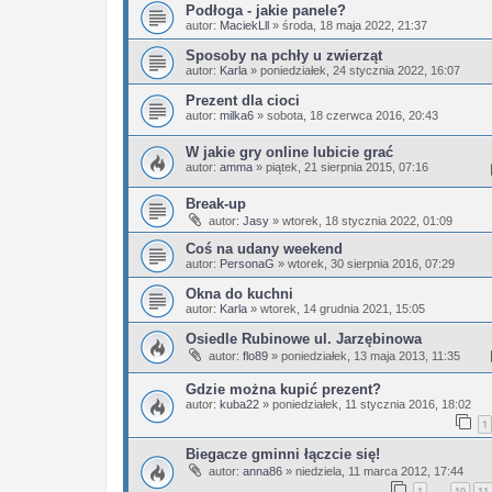
Podłoga - jakie panele?
autor:
MaciekLll
»
środa, 18 maja 2022, 21:37
Sposoby na pchły u zwierząt
autor:
Karla
»
poniedziałek, 24 stycznia 2022, 16:07
Prezent dla cioci
autor:
milka6
»
sobota, 18 czerwca 2016, 20:43
W jakie gry online lubicie grać
autor:
amma
»
piątek, 21 sierpnia 2015, 07:16
Break-up
autor:
Jasy
»
wtorek, 18 stycznia 2022, 01:09
Coś na udany weekend
autor:
PersonaG
»
wtorek, 30 sierpnia 2016, 07:29
Okna do kuchni
autor:
Karla
»
wtorek, 14 grudnia 2021, 15:05
Osiedle Rubinowe ul. Jarzębinowa
autor:
flo89
»
poniedziałek, 13 maja 2013, 11:35
Gdzie można kupić prezent?
autor:
kuba22
»
poniedziałek, 11 stycznia 2016, 18:02
1
Biegacze gminni łączcie się!
autor:
anna86
»
niedziela, 11 marca 2012, 17:44
1
10
11