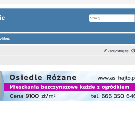
ic
video.
Zarejestruj się