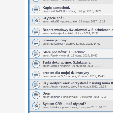
Kupię samochód.
autor:
Natalia1990
»
piątek, 8 lutego 2013, 20:21
Czytacie coś?
autor:
felka58
»
poniedziałek, 13 lutego 2017, 18:29
Bezprzewodowy światłowód w Siechnicach 
autor:
andrzejwol
»
piątek, 5 lipca 2024, 12:33
promocja firmy
autor:
dynamical
»
wtorek, 31 maja 2016, 14:52
Stare pocztówki z Siechnic
autor:
Pawlik
»
wtorek, 13 lutego 2024, 20:52
Tynki dekoracyjne. Sztukaterie.
autor:
Malin
»
niedziela, 29 stycznia 2023, 10:10
prezent dla mojej dziewczyny
autor:
mariusz777
»
wtorek, 21 marca 2017, 15:43
Czy kiedykolwiek korzystałeś z usług biura 
autor:
Antoni
»
poniedziałek, 7 listopada 2022, 18:33
Dron
autor:
semobo
»
poniedziałek, 2 kwietnia 2018, 17:36
System CRM - ktoś słyszał?
autor:
kalinka
»
poniedziałek, 3 sierpnia 2015, 10:07