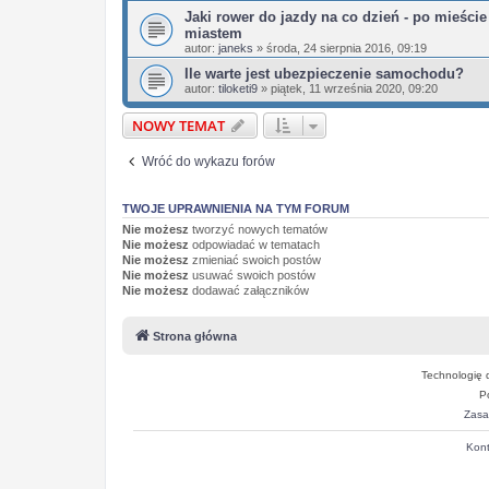
Jaki rower do jazdy na co dzień - po mieście
miastem
autor:
janeks
»
środa, 24 sierpnia 2016, 09:19
Ile warte jest ubezpieczenie samochodu?
autor:
tiloketi9
»
piątek, 11 września 2020, 09:20
NOWY TEMAT
Wróć do wykazu forów
TWOJE UPRAWNIENIA NA TYM FORUM
Nie możesz
tworzyć nowych tematów
Nie możesz
odpowiadać w tematach
Nie możesz
zmieniać swoich postów
Nie możesz
usuwać swoich postów
Nie możesz
dodawać załączników
Strona główna
Technologię 
P
Zasa
Kont