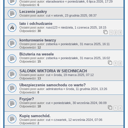
Ostatni post autor:
elaradwanice
«
poniedziałek, 6 lipca 2026, 17:29
Odpowiedzi:
6
Leczenie jaskry
Ostatni post autor:
cut
«
wtorek, 23 grudnia 2025, 08:37
lato i odchudzanie
Ostatni post autor:
ruso123
«
niedziela, 1 czerwca 2025, 18:15
Odpowiedzi:
30
1
2
3
konturowanie twarzy
Ostatni post autor:
zeberka
«
poniedziałek, 31 marca 2025, 16:11
Odpowiedzi:
12
Biżuteria na wesele
Ostatni post autor:
zeberka
«
poniedziałek, 31 marca 2025, 16:02
Odpowiedzi:
15
1
2
SALONIK WIKTORIA W SIECHNICACH
Ostatni post autor:
cut
«
środa, 19 marca 2025, 07:12
Odpowiedzi:
13
Ubezpieczenie samochodu co warto?
Ostatni post autor:
admiratorka
«
środa, 11 grudnia 2024, 13:26
Odpowiedzi:
8
Fryzjer?
Ostatni post autor:
cut
«
poniedziałek, 30 września 2024, 06:09
Odpowiedzi:
18
1
2
Kupię samochód.
Ostatni post autor:
cut
«
czwartek, 12 września 2024, 07:06
Odpowiedzi:
2