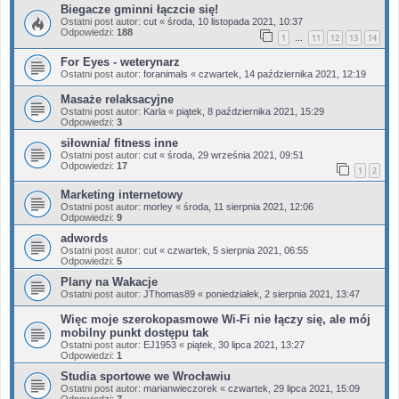
Biegacze gminni łączcie się!
Ostatni post autor:
cut
«
środa, 10 listopada 2021, 10:37
Odpowiedzi:
188
1
11
12
13
14
…
For Eyes - weterynarz
Ostatni post autor:
foranimals
«
czwartek, 14 października 2021, 12:19
Masaże relaksacyjne
Ostatni post autor:
Karla
«
piątek, 8 października 2021, 15:29
Odpowiedzi:
3
siłownia/ fitness inne
Ostatni post autor:
cut
«
środa, 29 września 2021, 09:51
Odpowiedzi:
17
1
2
Marketing internetowy
Ostatni post autor:
morley
«
środa, 11 sierpnia 2021, 12:06
Odpowiedzi:
9
adwords
Ostatni post autor:
cut
«
czwartek, 5 sierpnia 2021, 06:55
Odpowiedzi:
5
Plany na Wakacje
Ostatni post autor:
JThomas89
«
poniedziałek, 2 sierpnia 2021, 13:47
Więc moje szerokopasmowe Wi-Fi nie łączy się, ale mój
mobilny punkt dostępu tak
Ostatni post autor:
EJ1953
«
piątek, 30 lipca 2021, 13:27
Odpowiedzi:
1
Studia sportowe we Wrocławiu
Ostatni post autor:
marianwieczorek
«
czwartek, 29 lipca 2021, 15:09