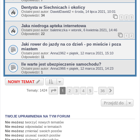
Odpowiedzi:
7
Dentysta w Siechnicach i okolicy
Ostatni post autor:
DawidDawid2
«
środa, 14 lipca 2021, 10:01
Odpowiedzi:
34
1
2
3
Jaka niedroga apteka internetowa
Ostatni post autor:
baletniczka
«
wtorek, 6 kwietnia 2021, 14:46
Odpowiedzi:
22
1
2
Jaki rower do jazdy na co dzień - po mieście i poza
miastem
Ostatni post autor:
Anna1962
«
piątek, 12 marca 2021, 15:10
Odpowiedzi:
11
Ile warte jest ubezpieczenie samochodu?
Ostatni post autor:
Anna1966
«
piątek, 12 marca 2021, 14:23
Odpowiedzi:
1
NOWY TEMAT
Strona
1
z
36
1
2
3
4
5
36
Następna
Tematy: 1424
…
Przejdź do
TWOJE UPRAWNIENIA NA TYM FORUM
Nie możesz
tworzyć nowych tematów
Nie możesz
odpowiadać w tematach
Nie możesz
zmieniać swoich postów
Nie możesz
usuwać swoich postów
Nie możesz
dodawać załączników