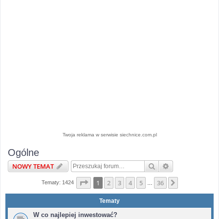
Twoja reklama w serwisie siechnice.com.pl
Ogólne
Szukaj
Wyszukiwanie 
NOWY TEMAT
Strona
1
z
36
1
2
3
4
5
36
Następna
Tematy: 1424
…
Tematy
W co najlepiej inwestować?