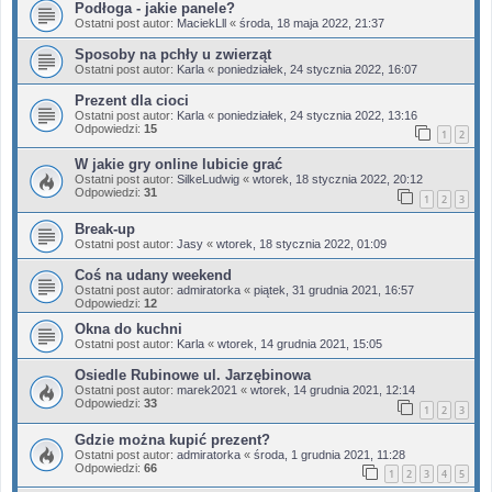
Podłoga - jakie panele?
Ostatni post autor:
MaciekLll
«
środa, 18 maja 2022, 21:37
Sposoby na pchły u zwierząt
Ostatni post autor:
Karla
«
poniedziałek, 24 stycznia 2022, 16:07
Prezent dla cioci
Ostatni post autor:
Karla
«
poniedziałek, 24 stycznia 2022, 13:16
Odpowiedzi:
15
1
2
W jakie gry online lubicie grać
Ostatni post autor:
SilkeLudwig
«
wtorek, 18 stycznia 2022, 20:12
Odpowiedzi:
31
1
2
3
Break-up
Ostatni post autor:
Jasy
«
wtorek, 18 stycznia 2022, 01:09
Coś na udany weekend
Ostatni post autor:
admiratorka
«
piątek, 31 grudnia 2021, 16:57
Odpowiedzi:
12
Okna do kuchni
Ostatni post autor:
Karla
«
wtorek, 14 grudnia 2021, 15:05
Osiedle Rubinowe ul. Jarzębinowa
Ostatni post autor:
marek2021
«
wtorek, 14 grudnia 2021, 12:14
Odpowiedzi:
33
1
2
3
Gdzie można kupić prezent?
Ostatni post autor:
admiratorka
«
środa, 1 grudnia 2021, 11:28
Odpowiedzi:
66
1
2
3
4
5