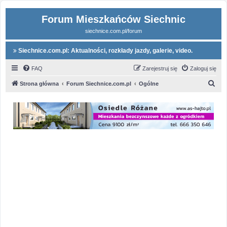
Forum Mieszkańców Siechnic
siechnice.com.pl/forum
Siechnice.com.pl: Aktualności, rozkłady jazdy, galerie, video.
FAQ
Zarejestruj się
Zaloguj się
S
Strona główna
Forum Siechnice.com.pl
Ogólne
z
u
k
a
j