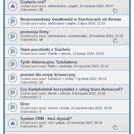
Czytacie coś?
Ostatni post autor:
admiratorka
«
piątek, 16 sierpnia 2024, 09:47
Odpowiedzi:
25
1
2
Bezprzewodowy światłowód w Siechnicach od Airmax
Ostatni post autor:
andrzejwol
«
piątek, 5 lipca 2024, 12:33
promocja firmy
Ostatni post autor:
admiratorka
«
poniedziałek, 29 kwietnia 2024, 15:18
Odpowiedzi:
16
1
2
Stare pocztówki z Siechnic
Ostatni post autor:
Pawlik
«
wtorek, 13 lutego 2024, 20:52
Tynki dekoracyjne. Sztukaterie.
Ostatni post autor:
Malin
«
niedziela, 29 stycznia 2023, 10:10
prezent dla mojej dziewczyny
Ostatni post autor:
kasian12
«
środa, 7 grudnia 2022, 09:15
Odpowiedzi:
12
Czy kiedykolwiek korzystałeś z usług biura tłumaczeń?
Ostatni post autor:
Berek
«
wtorek, 8 listopada 2022, 12:06
Odpowiedzi:
1
Dron
Ostatni post autor:
Antoni
«
środa, 19 października 2022, 18:05
Odpowiedzi:
4
System CRM - ktoś słyszał?
Ostatni post autor:
cut
«
piątek, 23 września 2022, 06:16
Odpowiedzi:
21
1
2