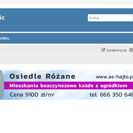
ic
video.
Zarejestruj się