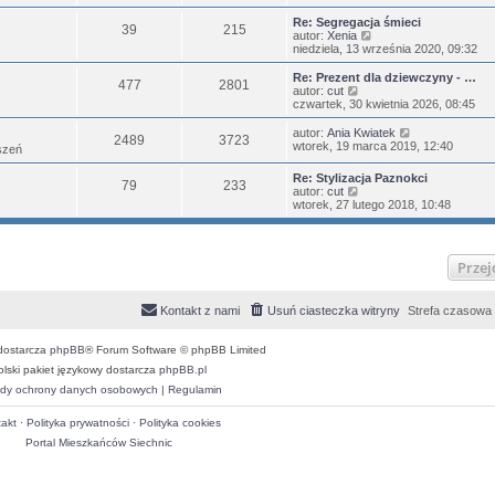
a
ś
s
j
w
Re: Segregacja śmieci
z
39
215
n
i
W
autor:
Xenia
y
o
e
y
niedziela, 13 września 2020, 09:32
p
w
t
ś
o
s
l
w
Re: Prezent dla dziewczyny - …
s
477
2801
z
n
i
W
autor:
cut
t
y
a
e
y
czwartek, 30 kwietnia 2026, 08:45
p
j
t
ś
o
n
l
w
W
autor:
Ania Kwiatek
s
o
2489
3723
n
i
y
wtorek, 19 marca 2019, 12:40
oszeń
t
w
a
e
ś
s
j
t
w
Re: Stylizacja Paznokci
z
n
l
79
233
i
W
autor:
cut
y
o
n
e
y
wtorek, 27 lutego 2018, 10:48
p
w
a
t
ś
o
s
j
l
w
s
z
n
n
i
t
y
o
a
e
p
w
j
Przej
t
o
s
n
l
s
z
o
n
t
y
w
a
Kontakt z nami
Usuń ciasteczka witryny
Strefa czasowa
p
s
j
o
z
n
s
y
o
dostarcza
phpBB
® Forum Software © phpBB Limited
t
p
w
olski pakiet językowy dostarcza
phpBB.pl
o
s
s
z
dy ochrony danych osobowych
|
Regulamin
t
y
p
akt
·
Polityka prywatności
·
Polityka cookies
o
s
Portal Mieszkańców Siechnic
t