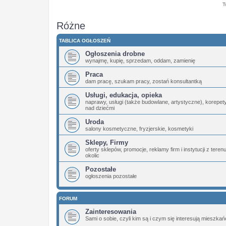
T
Różne
TABLICA OGŁOSZEŃ
Ogłoszenia drobne
wynajmę, kupię, sprzedam, oddam, zamienię
Praca
dam pracę, szukam pracy, zostań konsultantką
Usługi, edukacja, opieka
naprawy, usługi (także budowlane, artystyczne), korepety
nad dziećmi
Uroda
salony kosmetyczne, fryzjerskie, kosmetyki
Sklepy, Firmy
oferty sklepów, promocje, reklamy firm i instytucji z teren
okolic
Pozostałe
ogłoszenia pozostałe
FORUM
Zainteresowania
Sami o sobie, czyli kim są i czym się interesują mieszka