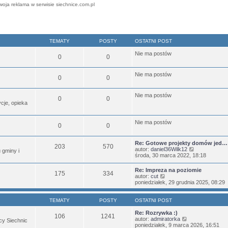
woja reklama w serwisie siechnice.com.pl
TEMATY
POSTY
OSTATNI POST
Nie ma postów
0
0
Nie ma postów
0
0
Nie ma postów
0
0
cje, opieka
Nie ma postów
0
0
Re: Gotowe projekty domów jed…
203
570
W
autor:
daniel36Wilk12
u gminy i
y
środa, 30 marca 2022, 18:18
ś
w
Re: Impreza na poziomie
175
334
i
W
autor:
cut
e
y
poniedziałek, 29 grudnia 2025, 08:29
t
ś
l
w
n
i
TEMATY
POSTY
OSTATNI POST
a
e
j
t
Re: Rozrywka :)
106
1241
n
l
W
autor:
admiratorka
ńcy Siechnic
o
n
y
poniedziałek, 9 marca 2026, 16:51
w