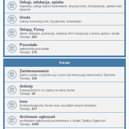
Usługi, edukacja, opieka
naprawy, usługi (także budowlane, artystyczne), korepetycje, opieka nad
dziećmi
Uroda
salony kosmetyczne, fryzjerskie, kosmetyki
Sklepy, Firmy
oferty sklepów, promocje, reklamy firm i instytucji z terenu gminy i okolic
Tematy:
203
Pozostałe
ogłoszenia pozostałe
Tematy:
175
Forum
Zainteresowania
Sami o sobie, czyli kim są i czym się interesują mieszkańcy Siechnic
Tematy:
106
Ankiety
Zapytaj innych co sądzą na dany temat
Tematy:
39
Inne
Dział poświęcony forum oraz wszelkim innym tematom.
Tematy:
477
Archiwum ogłoszeń
archiwalne ogłoszenia przeniesione z działu Tablica Ogłoszeń
Tematy:
2489