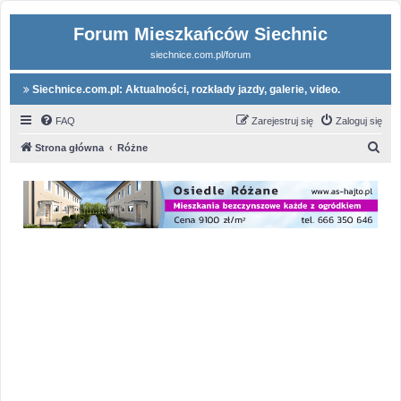
Forum Mieszkańców Siechnic
siechnice.com.pl/forum
Siechnice.com.pl: Aktualności, rozkłady jazdy, galerie, video.
FAQ
Zarejestruj się
Zaloguj się
S
Strona główna
Różne
z
u
k
a
j