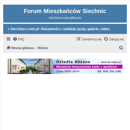
Forum Mieszkańców Siechnic
siechnice.com.pl/forum
Siechnice.com.pl: Aktualności, rozkłady jazdy, galerie, video.
FAQ
Zarejestruj się
Zaloguj się
S
Strona główna
Różne
z
u
k
a
j