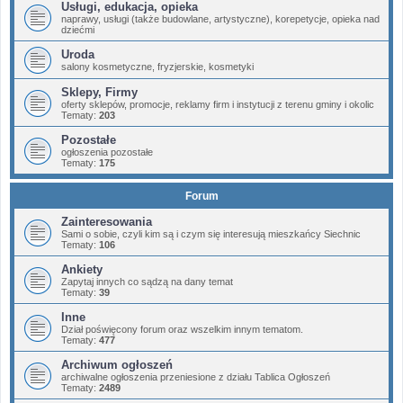
Usługi, edukacja, opieka
naprawy, usługi (także budowlane, artystyczne), korepetycje, opieka nad
dziećmi
Uroda
salony kosmetyczne, fryzjerskie, kosmetyki
Sklepy, Firmy
oferty sklepów, promocje, reklamy firm i instytucji z terenu gminy i okolic
Tematy:
203
Pozostałe
ogłoszenia pozostałe
Tematy:
175
Forum
Zainteresowania
Sami o sobie, czyli kim są i czym się interesują mieszkańcy Siechnic
Tematy:
106
Ankiety
Zapytaj innych co sądzą na dany temat
Tematy:
39
Inne
Dział poświęcony forum oraz wszelkim innym tematom.
Tematy:
477
Archiwum ogłoszeń
archiwalne ogłoszenia przeniesione z działu Tablica Ogłoszeń
Tematy:
2489