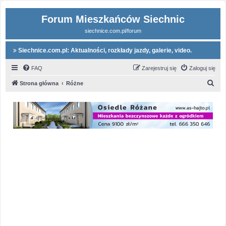
Forum Mieszkańców Siechnic
siechnice.com.pl/forum
Siechnice.com.pl: Aktualności, rozkłady jazdy, galerie, video.
FAQ
Zarejestruj się
Zaloguj się
S
Strona główna
Różne
z
u
k
a
j