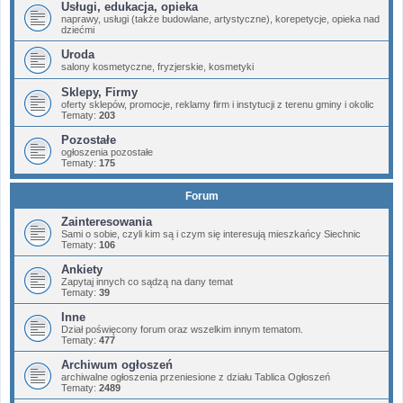
Usługi, edukacja, opieka
naprawy, usługi (także budowlane, artystyczne), korepetycje, opieka nad
dziećmi
Uroda
salony kosmetyczne, fryzjerskie, kosmetyki
Sklepy, Firmy
oferty sklepów, promocje, reklamy firm i instytucji z terenu gminy i okolic
Tematy:
203
Pozostałe
ogłoszenia pozostałe
Tematy:
175
Forum
Zainteresowania
Sami o sobie, czyli kim są i czym się interesują mieszkańcy Siechnic
Tematy:
106
Ankiety
Zapytaj innych co sądzą na dany temat
Tematy:
39
Inne
Dział poświęcony forum oraz wszelkim innym tematom.
Tematy:
477
Archiwum ogłoszeń
archiwalne ogłoszenia przeniesione z działu Tablica Ogłoszeń
Tematy:
2489