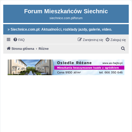
Forum Mieszkańców Siechnic
siechnice.com.pl/forum
Siechnice.com.pl: Aktualności, rozkłady jazdy, galerie, video.
FAQ
Zarejestruj się
Zaloguj się
S
Strona główna
Różne
z
u
k
a
j