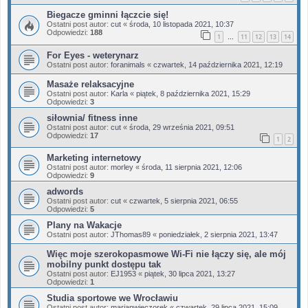
Biegacze gminni łączcie się!
Ostatni post autor:
cut
«
środa, 10 listopada 2021, 10:37
Odpowiedzi:
188
1
11
12
13
14
…
For Eyes - weterynarz
Ostatni post autor:
foranimals
«
czwartek, 14 października 2021, 12:19
Masaże relaksacyjne
Ostatni post autor:
Karla
«
piątek, 8 października 2021, 15:29
Odpowiedzi:
3
siłownia/ fitness inne
Ostatni post autor:
cut
«
środa, 29 września 2021, 09:51
Odpowiedzi:
17
1
2
Marketing internetowy
Ostatni post autor:
morley
«
środa, 11 sierpnia 2021, 12:06
Odpowiedzi:
9
adwords
Ostatni post autor:
cut
«
czwartek, 5 sierpnia 2021, 06:55
Odpowiedzi:
5
Plany na Wakacje
Ostatni post autor:
JThomas89
«
poniedziałek, 2 sierpnia 2021, 13:47
Więc moje szerokopasmowe Wi-Fi nie łączy się, ale mój
mobilny punkt dostępu tak
Ostatni post autor:
EJ1953
«
piątek, 30 lipca 2021, 13:27
Odpowiedzi:
1
Studia sportowe we Wrocławiu
Ostatni post autor:
marianwieczorek
«
czwartek, 29 lipca 2021, 15:09