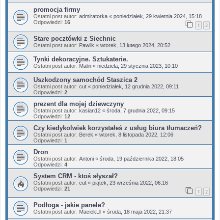
promocja firmy
Ostatni post autor:
admiratorka
«
poniedziałek, 29 kwietnia 2024, 15:18
Odpowiedzi:
16
1
2
Stare pocztówki z Siechnic
Ostatni post autor:
Pawlik
«
wtorek, 13 lutego 2024, 20:52
Tynki dekoracyjne. Sztukaterie.
Ostatni post autor:
Malin
«
niedziela, 29 stycznia 2023, 10:10
Uszkodzony samochód Staszica 2
Ostatni post autor:
cut
«
poniedziałek, 12 grudnia 2022, 09:11
Odpowiedzi:
2
prezent dla mojej dziewczyny
Ostatni post autor:
kasian12
«
środa, 7 grudnia 2022, 09:15
Odpowiedzi:
12
Czy kiedykolwiek korzystałeś z usług biura tłumaczeń?
Ostatni post autor:
Berek
«
wtorek, 8 listopada 2022, 12:06
Odpowiedzi:
1
Dron
Ostatni post autor:
Antoni
«
środa, 19 października 2022, 18:05
Odpowiedzi:
4
System CRM - ktoś słyszał?
Ostatni post autor:
cut
«
piątek, 23 września 2022, 06:16
Odpowiedzi:
21
1
2
Podłoga - jakie panele?
Ostatni post autor:
MaciekLll
«
środa, 18 maja 2022, 21:37