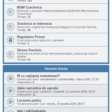
Tematy:
161
MSM Czechnica
Dyskusje o sprawach Międzyzakładowej Spółdzielni Mieszkaniowej
"Czechnica"
Tematy:
12
Siechnice w internecie
Strony firm, organizacji i instytucji działających na terenie Siechnic.
Tematy:
46
Regulamin Forum
Przeczytaj zanim napiszesz cokolwiek.
Tematy:
1
Strona Siechnic
Dyskusje na temat strony internetowej miasta, propozycje nowych
działów.
Tematy:
61
Aktywne tematy
W co najlepiej inwestować?
Ostatni post autor:
elaradwanice
«
poniedziałek, 6 lipca 2026, 17:29
Odpowiedzi:
6
Jakie narzedzia do ogrodu
Ostatni post autor:
zeberka
«
czwartek, 11 czerwca 2026, 16:23
Odpowiedzi:
11
Leczenie jaskry
Ostatni post autor:
cut
«
wtorek, 23 grudnia 2025, 08:37
lato i odchudzanie