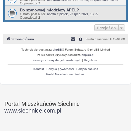
Odpowiedzi:
7
Do szanownej młodzieży APEL?
Ostatni post autor:
anetta
«
piątek, 23 lipca 2021, 13:25
Odpowiedzi:
2
Przejdź do
Strona główna
Strefa czasowa
UTC+01:00
Technologię dostarcza
phpBB
® Forum Software © phpBB Limited
Polski pakiet językowy dostarcza
phpBB.pl
Zasady ochrony danych osobowych
|
Regulamin
Kontakt
·
Polityka prywatności
·
Polityka cookies
Portal Mieszkańców Siechnic
Portal Mieszkańców Siechnic
www.siechnice.com.pl