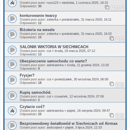
Ostatni post autor:
ruso123
«
niedziela, 1 czerwca 2025, 18:15
Odpowiedzi:
30
1
2
3
konturowanie twarzy
Ostatni post autor:
zeberka
«
poniedziałek, 31 marca 2025, 16:11
Odpowiedzi:
12
Biżuteria na wesele
Ostatni post autor:
zeberka
«
poniedziałek, 31 marca 2025, 16:02
Odpowiedzi:
15
1
2
SALONIK WIKTORIA W SIECHNICACH
Ostatni post autor:
cut
«
środa, 19 marca 2025, 07:12
Odpowiedzi:
13
Ubezpieczenie samochodu co warto?
Ostatni post autor:
admiratorka
«
środa, 11 grudnia 2024, 13:26
Odpowiedzi:
8
Fryzjer?
Ostatni post autor:
cut
«
poniedziałek, 30 września 2024, 06:09
Odpowiedzi:
18
1
2
Kupię samochód.
Ostatni post autor:
cut
«
czwartek, 12 września 2024, 07:06
Odpowiedzi:
2
Czytacie coś?
Ostatni post autor:
admiratorka
«
piątek, 16 sierpnia 2024, 09:47
Odpowiedzi:
25
1
2
Bezprzewodowy światłowód w Siechnicach od Airmax
Ostatni post autor:
andrzejwol
«
piątek, 5 lipca 2024, 12:33