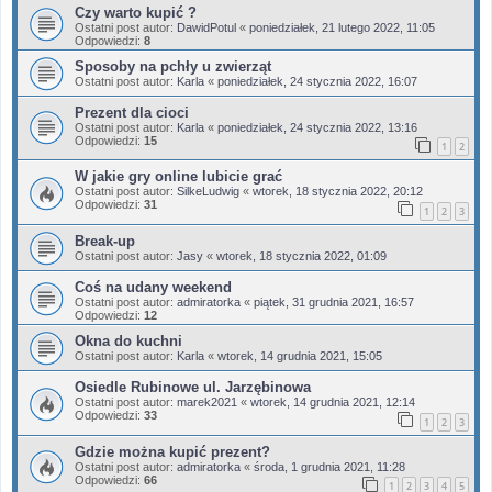
Czy warto kupić ?
Ostatni post autor:
DawidPotul
«
poniedziałek, 21 lutego 2022, 11:05
Odpowiedzi:
8
Sposoby na pchły u zwierząt
Ostatni post autor:
Karla
«
poniedziałek, 24 stycznia 2022, 16:07
Prezent dla cioci
Ostatni post autor:
Karla
«
poniedziałek, 24 stycznia 2022, 13:16
Odpowiedzi:
15
1
2
W jakie gry online lubicie grać
Ostatni post autor:
SilkeLudwig
«
wtorek, 18 stycznia 2022, 20:12
Odpowiedzi:
31
1
2
3
Break-up
Ostatni post autor:
Jasy
«
wtorek, 18 stycznia 2022, 01:09
Coś na udany weekend
Ostatni post autor:
admiratorka
«
piątek, 31 grudnia 2021, 16:57
Odpowiedzi:
12
Okna do kuchni
Ostatni post autor:
Karla
«
wtorek, 14 grudnia 2021, 15:05
Osiedle Rubinowe ul. Jarzębinowa
Ostatni post autor:
marek2021
«
wtorek, 14 grudnia 2021, 12:14
Odpowiedzi:
33
1
2
3
Gdzie można kupić prezent?
Ostatni post autor:
admiratorka
«
środa, 1 grudnia 2021, 11:28
Odpowiedzi:
66
1
2
3
4
5