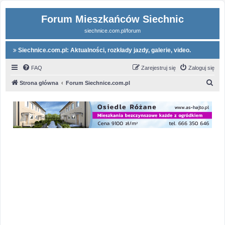
Forum Mieszkańców Siechnic
siechnice.com.pl/forum
Siechnice.com.pl: Aktualności, rozkłady jazdy, galerie, video.
FAQ
Zarejestruj się
Zaloguj się
S
Strona główna
Forum Siechnice.com.pl
z
u
k
a
j