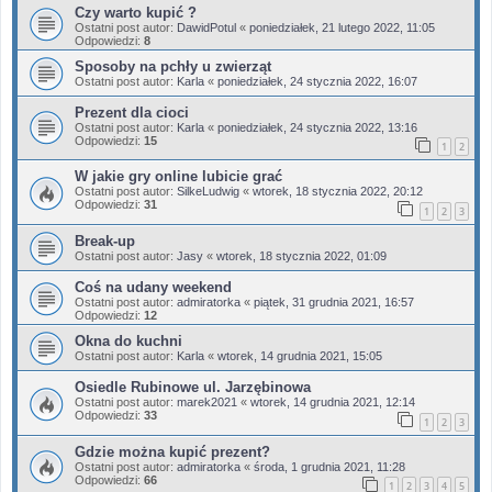
Czy warto kupić ?
Ostatni post autor:
DawidPotul
«
poniedziałek, 21 lutego 2022, 11:05
Odpowiedzi:
8
Sposoby na pchły u zwierząt
Ostatni post autor:
Karla
«
poniedziałek, 24 stycznia 2022, 16:07
Prezent dla cioci
Ostatni post autor:
Karla
«
poniedziałek, 24 stycznia 2022, 13:16
Odpowiedzi:
15
1
2
W jakie gry online lubicie grać
Ostatni post autor:
SilkeLudwig
«
wtorek, 18 stycznia 2022, 20:12
Odpowiedzi:
31
1
2
3
Break-up
Ostatni post autor:
Jasy
«
wtorek, 18 stycznia 2022, 01:09
Coś na udany weekend
Ostatni post autor:
admiratorka
«
piątek, 31 grudnia 2021, 16:57
Odpowiedzi:
12
Okna do kuchni
Ostatni post autor:
Karla
«
wtorek, 14 grudnia 2021, 15:05
Osiedle Rubinowe ul. Jarzębinowa
Ostatni post autor:
marek2021
«
wtorek, 14 grudnia 2021, 12:14
Odpowiedzi:
33
1
2
3
Gdzie można kupić prezent?
Ostatni post autor:
admiratorka
«
środa, 1 grudnia 2021, 11:28
Odpowiedzi:
66
1
2
3
4
5