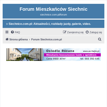
Forum Mieszkańców Siechnic
siechnice.com.pl/forum
Siechnice.com.pl: Aktualności, rozkłady jazdy, galerie, video.
FAQ
Zarejestruj się
Zaloguj się
S
Strona główna
Forum Siechnice.com.pl
z
u
k
a
j