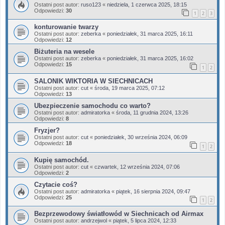
Ostatni post autor:
ruso123
«
niedziela, 1 czerwca 2025, 18:15
Odpowiedzi:
30
1
2
3
konturowanie twarzy
Ostatni post autor:
zeberka
«
poniedziałek, 31 marca 2025, 16:11
Odpowiedzi:
12
Biżuteria na wesele
Ostatni post autor:
zeberka
«
poniedziałek, 31 marca 2025, 16:02
Odpowiedzi:
15
1
2
SALONIK WIKTORIA W SIECHNICACH
Ostatni post autor:
cut
«
środa, 19 marca 2025, 07:12
Odpowiedzi:
13
Ubezpieczenie samochodu co warto?
Ostatni post autor:
admiratorka
«
środa, 11 grudnia 2024, 13:26
Odpowiedzi:
8
Fryzjer?
Ostatni post autor:
cut
«
poniedziałek, 30 września 2024, 06:09
Odpowiedzi:
18
1
2
Kupię samochód.
Ostatni post autor:
cut
«
czwartek, 12 września 2024, 07:06
Odpowiedzi:
2
Czytacie coś?
Ostatni post autor:
admiratorka
«
piątek, 16 sierpnia 2024, 09:47
Odpowiedzi:
25
1
2
Bezprzewodowy światłowód w Siechnicach od Airmax
Ostatni post autor:
andrzejwol
«
piątek, 5 lipca 2024, 12:33