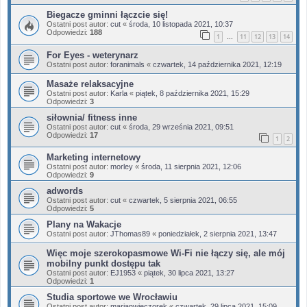
Biegacze gminni łączcie się!
Ostatni post autor:
cut
«
środa, 10 listopada 2021, 10:37
Odpowiedzi:
188
1
11
12
13
14
…
For Eyes - weterynarz
Ostatni post autor:
foranimals
«
czwartek, 14 października 2021, 12:19
Masaże relaksacyjne
Ostatni post autor:
Karla
«
piątek, 8 października 2021, 15:29
Odpowiedzi:
3
siłownia/ fitness inne
Ostatni post autor:
cut
«
środa, 29 września 2021, 09:51
Odpowiedzi:
17
1
2
Marketing internetowy
Ostatni post autor:
morley
«
środa, 11 sierpnia 2021, 12:06
Odpowiedzi:
9
adwords
Ostatni post autor:
cut
«
czwartek, 5 sierpnia 2021, 06:55
Odpowiedzi:
5
Plany na Wakacje
Ostatni post autor:
JThomas89
«
poniedziałek, 2 sierpnia 2021, 13:47
Więc moje szerokopasmowe Wi-Fi nie łączy się, ale mój
mobilny punkt dostępu tak
Ostatni post autor:
EJ1953
«
piątek, 30 lipca 2021, 13:27
Odpowiedzi:
1
Studia sportowe we Wrocławiu
Ostatni post autor:
marianwieczorek
«
czwartek, 29 lipca 2021, 15:09