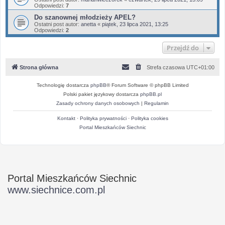
Odpowiedzi:
7
Do szanownej młodzieży APEL?
Ostatni post autor:
anetta
«
piątek, 23 lipca 2021, 13:25
Odpowiedzi:
2
Przejdź do
Strona główna
Strefa czasowa
UTC+01:00
Technologię dostarcza
phpBB
® Forum Software © phpBB Limited
Polski pakiet językowy dostarcza
phpBB.pl
Zasady ochrony danych osobowych
|
Regulamin
Kontakt
·
Polityka prywatności
·
Polityka cookies
Portal Mieszkańców Siechnic
Portal Mieszkańców Siechnic
www.siechnice.com.pl