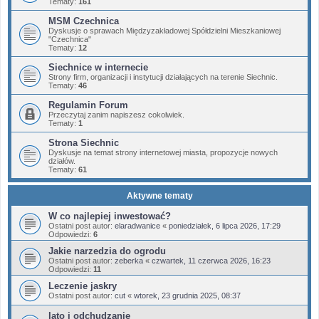
Tematy:
161
MSM Czechnica
Dyskusje o sprawach Międzyzakładowej Spółdzielni Mieszkaniowej
"Czechnica"
Tematy:
12
Siechnice w internecie
Strony firm, organizacji i instytucji działających na terenie Siechnic.
Tematy:
46
Regulamin Forum
Przeczytaj zanim napiszesz cokolwiek.
Tematy:
1
Strona Siechnic
Dyskusje na temat strony internetowej miasta, propozycje nowych
działów.
Tematy:
61
Aktywne tematy
W co najlepiej inwestować?
Ostatni post autor:
elaradwanice
«
poniedziałek, 6 lipca 2026, 17:29
Odpowiedzi:
6
Jakie narzedzia do ogrodu
Ostatni post autor:
zeberka
«
czwartek, 11 czerwca 2026, 16:23
Odpowiedzi:
11
Leczenie jaskry
Ostatni post autor:
cut
«
wtorek, 23 grudnia 2025, 08:37
lato i odchudzanie