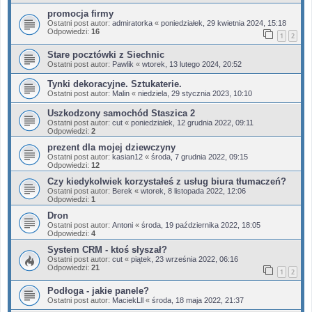
promocja firmy
Ostatni post autor:
admiratorka
«
poniedziałek, 29 kwietnia 2024, 15:18
Odpowiedzi:
16
1
2
Stare pocztówki z Siechnic
Ostatni post autor:
Pawlik
«
wtorek, 13 lutego 2024, 20:52
Tynki dekoracyjne. Sztukaterie.
Ostatni post autor:
Malin
«
niedziela, 29 stycznia 2023, 10:10
Uszkodzony samochód Staszica 2
Ostatni post autor:
cut
«
poniedziałek, 12 grudnia 2022, 09:11
Odpowiedzi:
2
prezent dla mojej dziewczyny
Ostatni post autor:
kasian12
«
środa, 7 grudnia 2022, 09:15
Odpowiedzi:
12
Czy kiedykolwiek korzystałeś z usług biura tłumaczeń?
Ostatni post autor:
Berek
«
wtorek, 8 listopada 2022, 12:06
Odpowiedzi:
1
Dron
Ostatni post autor:
Antoni
«
środa, 19 października 2022, 18:05
Odpowiedzi:
4
System CRM - ktoś słyszał?
Ostatni post autor:
cut
«
piątek, 23 września 2022, 06:16
Odpowiedzi:
21
1
2
Podłoga - jakie panele?
Ostatni post autor:
MaciekLll
«
środa, 18 maja 2022, 21:37