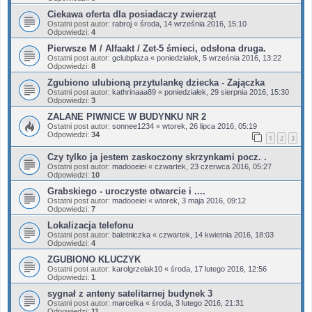
Ciekawa oferta dla posiadaczy zwierząt
Ostatni post autor:
rabroj
«
środa, 14 września 2016, 15:10
Odpowiedzi:
4
Pierwsze M / Alfaakt / Zet-5 śmieci, odsłona druga.
Ostatni post autor:
gclubplaza
«
poniedziałek, 5 września 2016, 13:22
Odpowiedzi:
8
Zgubiono ulubioną przytulankę dziecka - Zajączka
Ostatni post autor:
kathrinaaa89
«
poniedziałek, 29 sierpnia 2016, 15:30
Odpowiedzi:
3
ZALANE PIWNICE W BUDYNKU NR 2
Ostatni post autor:
sonnee1234
«
wtorek, 26 lipca 2016, 05:19
Odpowiedzi:
34
1
2
3
Czy tylko ja jestem zaskoczony skrzynkami pocz. .
Ostatni post autor:
madooeiei
«
czwartek, 23 czerwca 2016, 05:27
Odpowiedzi:
10
Grabskiego - uroczyste otwarcie i ....
Ostatni post autor:
madooeiei
«
wtorek, 3 maja 2016, 09:12
Odpowiedzi:
7
Lokalizacja telefonu
Ostatni post autor:
baletniczka
«
czwartek, 14 kwietnia 2016, 18:03
Odpowiedzi:
4
ZGUBIONO KLUCZYK
Ostatni post autor:
karolgrzelak10
«
środa, 17 lutego 2016, 12:56
Odpowiedzi:
1
sygnał z anteny satelitarnej budynek 3
Ostatni post autor:
marcelka
«
środa, 3 lutego 2016, 21:31
Odpowiedzi:
11