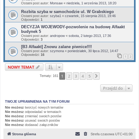
Ostatni post autor:
Monsaw
«
niedziela, 1 września 2013, 18:20
Rozbita szyba w samochodzie ul. W Grabskiego
Ostatni post autor:
szyba1
«
czwartek, 15 sierpnia 2013, 19:46
Odpowiedzi:
1
DECYZJA WOJEWODY-pozwolenie na budowę Alfaakt
budynek 5
Ostatni post autor:
andropow
«
sobota, 2 lutego 2013, 17:36
Odpowiedzi:
3
[B3 Alfaakt] Znowu zalane piwnice!!!!
Ostatni post autor:
szymona
«
poniedziałek, 30 lipca 2012, 14:47
Odpowiedzi:
16
1
2
NOWY TEMAT
1
2
3
4
5
Następna
Tematy: 161
Przejdź do
TWOJE UPRAWNIENIA NA TYM FORUM
Nie możesz
tworzyć nowych tematów
Nie możesz
odpowiadać w tematach
Nie możesz
zmieniać swoich postów
Nie możesz
usuwać swoich postów
Nie możesz
dodawać załączników
Strona główna
Strefa czasowa
UTC+01:00