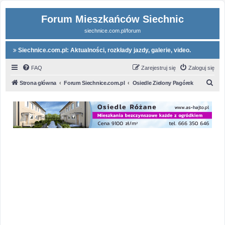
Forum Mieszkańców Siechnic
siechnice.com.pl/forum
Siechnice.com.pl: Aktualności, rozkłady jazdy, galerie, video.
FAQ
Zarejestruj się
Zaloguj się
S
Strona główna
Forum Siechnice.com.pl
Osiedle Zielony Pagórek
z
u
k
a
j