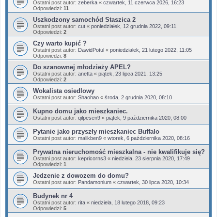
Ostatni post autor:
zeberka
«
czwartek, 11 czerwca 2026, 16:23
Odpowiedzi:
11
Uszkodzony samochód Staszica 2
Ostatni post autor:
cut
«
poniedziałek, 12 grudnia 2022, 09:11
Odpowiedzi:
2
Czy warto kupić ?
Ostatni post autor:
DawidPotul
«
poniedziałek, 21 lutego 2022, 11:05
Odpowiedzi:
8
Do szanownej młodzieży APEL?
Ostatni post autor:
anetta
«
piątek, 23 lipca 2021, 13:25
Odpowiedzi:
2
Wokalista osiedlowy
Ostatni post autor:
Shaohao
«
środa, 2 grudnia 2020, 08:10
Kupno domu jako mieszkaniec.
Ostatni post autor:
qilpesen9
«
piątek, 9 października 2020, 08:00
Pytanie jako przyszły mieszkaniec Buffalo
Ostatni post autor:
malikben9
«
wtorek, 6 października 2020, 08:16
Prywatna nieruchomość mieszkalna - nie kwalifikuje się?
Ostatni post autor:
kepricorns3
«
niedziela, 23 sierpnia 2020, 17:49
Odpowiedzi:
1
Jedzenie z dowozem do domu?
Ostatni post autor:
Pandamonium
«
czwartek, 30 lipca 2020, 10:34
Budynek nr 4
Ostatni post autor:
rita
«
niedziela, 18 lutego 2018, 09:23
Odpowiedzi:
5