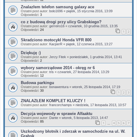
Znalazłem telefon samsung galaxy ace
Ostatni post autor:
bolo1696
«
piątek, 15 stycznia 2016, 13:09
Odpowiedzi:
3
co z budową drogi przy ulicy Grabskiego?
Ostatni post autor:
gerreiro16
«
czwartek, 10 grudnia 2015, 13:35
Odpowiedzi:
24
1
2
Skradziono motocykl Honda VFR 800
Ostatni post autor:
KacperR
«
piątek, 12 czerwca 2015, 13:27
Dziękuję :)
Ostatni post autor:
Jerzy Fitek
«
poniedziałek, 1 grudnia 2014, 13:41
Odpowiedzi:
2
wybory samorządowe 2014 - okręg nr 6
Ostatni post autor:
tris
«
czwartek, 27 listopada 2014, 13:29
Odpowiedzi:
12
Budowa parkingu
Ostatni post autor:
bonawentura
«
wtorek, 25 listopada 2014, 17:19
Odpowiedzi:
30
1
2
3
ZNALAZŁEM KOMPLET KLUCZY !
Ostatni post autor:
francorchamps
«
niedziela, 17 listopada 2013, 10:57
Decyzja wojewody w sprawie Alfaaktu
Ostatni post autor:
Dante
«
wtorek, 5 listopada 2013, 14:47
Odpowiedzi:
85
1
4
5
6
7
…
Uszkodzony błotnik i zderzak w samochodzie na ul. W.
Grabsk