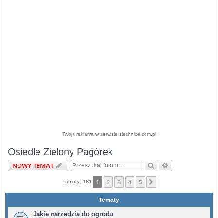
Twoja reklama w serwisie siechnice.com.pl
Osiedle Zielony Pagórek
Szukaj
Wyszukiwanie 
NOWY TEMAT
1
2
3
4
5
Następna
Tematy: 161
Tematy
Jakie narzedzia do ogrodu