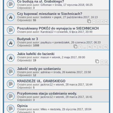
Co budują na ul. Grabskiego?
Ostatni post autor:
GRoman
«
środa, 17 stycznia 2018, 00:25
Odpowiedzi:
3
Czy kupować mieszkanie w Siechnicach?
Ostatni post autor:
boddekk
«
piątek, 27 października 2017, 16:13
Odpowiedzi:
55
1
2
3
4
Poszukiwany POKÓJ do wynajęcia w SIECHNICACH
Ostatni post autor:
Karolcia12
«
czwartek, 6 lipca 2017, 20:49
Budynek nr 3
Ostatni post autor:
paylituzu
«
poniedziałek, 26 czerwca 2017, 06:33
Odpowiedzi:
1008
1
70
71
72
73
…
Jakie kafelki do łazienki
Ostatni post autor:
masun
«
wtorek, 2 maja 2017, 09:00
Odpowiedzi:
19
1
2
Jakość wody po uzdanianiu
Ostatni post autor:
admirao
«
środa, 26 kwietnia 2017, 15:58
Odpowiedzi:
12
KRADZIEŻE UL. GRABSKIEGO
Ostatni post autor:
jackrox12
«
wtorek, 28 marca 2017, 16:44
Odpowiedzi:
5
Przydomowa stacja uzdatniania wody.
Ostatni post autor:
jackrox12
«
wtorek, 28 marca 2017, 16:41
Odpowiedzi:
3
Opinia
Ostatni post autor:
Miles
«
niedziela, 29 stycznia 2017, 18:04
Odpowiedzi:
3