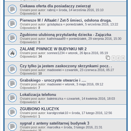
Ciekawa oferta dla posiadaczy zwierząt
Ostatni post autor:
rabroj
«
środa, 14 września 2016, 15:10
Odpowiedzi:
4
Pierwsze M / Alfaakt / Zet-5 śmieci, odsłona druga.
Ostatni post autor:
gclubplaza
«
poniedziałek, 5 września 2016, 13:22
Odpowiedzi:
8
Zgubiono ulubioną przytulankę dziecka - Zajączka
Ostatni post autor:
kathrinaaa89
«
poniedziałek, 29 sierpnia 2016, 15:30
Odpowiedzi:
3
ZALANE PIWNICE W BUDYNKU NR 2
Ostatni post autor:
sonnee1234
«
wtorek, 26 lipca 2016, 05:19
Odpowiedzi:
34
1
2
3
Czy tylko ja jestem zaskoczony skrzynkami pocz. .
Ostatni post autor:
madooeiei
«
czwartek, 23 czerwca 2016, 05:27
Odpowiedzi:
10
Grabskiego - uroczyste otwarcie i ....
Ostatni post autor:
madooeiei
«
wtorek, 3 maja 2016, 09:12
Odpowiedzi:
7
Lokalizacja telefonu
Ostatni post autor:
baletniczka
«
czwartek, 14 kwietnia 2016, 18:03
Odpowiedzi:
4
ZGUBIONO KLUCZYK
Ostatni post autor:
karolgrzelak10
«
środa, 17 lutego 2016, 12:56
Odpowiedzi:
1
sygnał z anteny satelitarnej budynek 3
Ostatni post autor:
marcelka
«
środa, 3 lutego 2016, 21:31
Odpowiedzi:
11