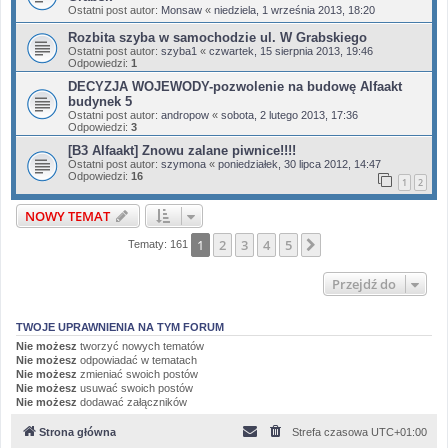
Ostatni post autor:
Monsaw
«
niedziela, 1 września 2013, 18:20
Rozbita szyba w samochodzie ul. W Grabskiego
Ostatni post autor:
szyba1
«
czwartek, 15 sierpnia 2013, 19:46
Odpowiedzi:
1
DECYZJA WOJEWODY-pozwolenie na budowę Alfaakt
budynek 5
Ostatni post autor:
andropow
«
sobota, 2 lutego 2013, 17:36
Odpowiedzi:
3
[B3 Alfaakt] Znowu zalane piwnice!!!!
Ostatni post autor:
szymona
«
poniedziałek, 30 lipca 2012, 14:47
Odpowiedzi:
16
1
2
NOWY TEMAT
1
2
3
4
5
Następna
Tematy: 161
Przejdź do
TWOJE UPRAWNIENIA NA TYM FORUM
Nie możesz
tworzyć nowych tematów
Nie możesz
odpowiadać w tematach
Nie możesz
zmieniać swoich postów
Nie możesz
usuwać swoich postów
Nie możesz
dodawać załączników
Strona główna
Strefa czasowa
UTC+01:00