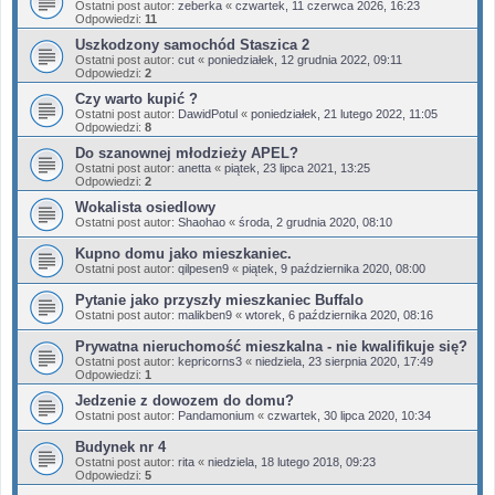
Ostatni post autor:
zeberka
«
czwartek, 11 czerwca 2026, 16:23
Odpowiedzi:
11
Uszkodzony samochód Staszica 2
Ostatni post autor:
cut
«
poniedziałek, 12 grudnia 2022, 09:11
Odpowiedzi:
2
Czy warto kupić ?
Ostatni post autor:
DawidPotul
«
poniedziałek, 21 lutego 2022, 11:05
Odpowiedzi:
8
Do szanownej młodzieży APEL?
Ostatni post autor:
anetta
«
piątek, 23 lipca 2021, 13:25
Odpowiedzi:
2
Wokalista osiedlowy
Ostatni post autor:
Shaohao
«
środa, 2 grudnia 2020, 08:10
Kupno domu jako mieszkaniec.
Ostatni post autor:
qilpesen9
«
piątek, 9 października 2020, 08:00
Pytanie jako przyszły mieszkaniec Buffalo
Ostatni post autor:
malikben9
«
wtorek, 6 października 2020, 08:16
Prywatna nieruchomość mieszkalna - nie kwalifikuje się?
Ostatni post autor:
kepricorns3
«
niedziela, 23 sierpnia 2020, 17:49
Odpowiedzi:
1
Jedzenie z dowozem do domu?
Ostatni post autor:
Pandamonium
«
czwartek, 30 lipca 2020, 10:34
Budynek nr 4
Ostatni post autor:
rita
«
niedziela, 18 lutego 2018, 09:23
Odpowiedzi:
5