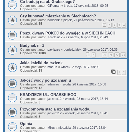
Co budują na ul. Grabskiego?
Ostatni post autor:
GRoman
«
środa, 17 stycznia 2018, 00:25
Odpowiedzi:
3
Czy kupować mieszkanie w Siechnicach?
Ostatni post autor:
boddekk
«
piątek, 27 października 2017, 16:13
Odpowiedzi:
55
1
2
3
4
Poszukiwany POKÓJ do wynajęcia w SIECHNICACH
Ostatni post autor:
Karolcia12
«
czwartek, 6 lipca 2017, 20:49
Budynek nr 3
Ostatni post autor:
paylituzu
«
poniedziałek, 26 czerwca 2017, 06:33
Odpowiedzi:
1008
1
70
71
72
73
…
Jakie kafelki do łazienki
Ostatni post autor:
masun
«
wtorek, 2 maja 2017, 09:00
Odpowiedzi:
19
1
2
Jakość wody po uzdanianiu
Ostatni post autor:
admirao
«
środa, 26 kwietnia 2017, 15:58
Odpowiedzi:
12
KRADZIEŻE UL. GRABSKIEGO
Ostatni post autor:
jackrox12
«
wtorek, 28 marca 2017, 16:44
Odpowiedzi:
5
Przydomowa stacja uzdatniania wody.
Ostatni post autor:
jackrox12
«
wtorek, 28 marca 2017, 16:41
Odpowiedzi:
3
Opinia
Ostatni post autor:
Miles
«
niedziela, 29 stycznia 2017, 18:04
Odpowiedzi:
3