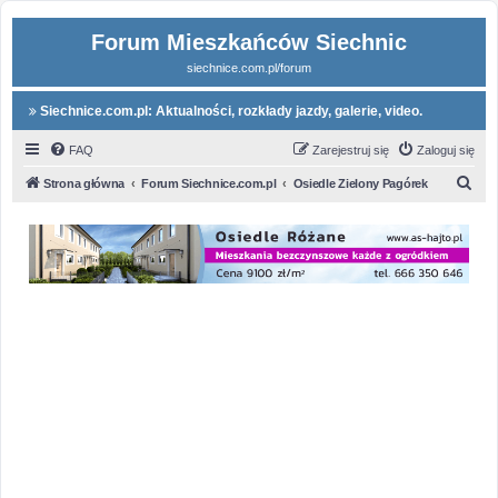
Forum Mieszkańców Siechnic
siechnice.com.pl/forum
Siechnice.com.pl: Aktualności, rozkłady jazdy, galerie, video.
FAQ
Zarejestruj się
Zaloguj się
S
Strona główna
Forum Siechnice.com.pl
Osiedle Zielony Pagórek
z
u
k
a
j