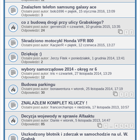
Znalazłem telefon samsung galaxy ace
Ostatni post autor:
bolo1696
«
piątek, 15 stycznia 2016, 13:09
Odpowiedzi:
3
co z budową drogi przy ulicy Grabskiego?
Ostatni post autor:
gerreiro16
«
czwartek, 10 grudnia 2015, 13:35
Odpowiedzi:
24
1
2
Skradziono motocykl Honda VFR 800
Ostatni post autor:
KacperR
«
piątek, 12 czerwca 2015, 13:27
Dziękuję :)
Ostatni post autor:
Jerzy Fitek
«
poniedziałek, 1 grudnia 2014, 13:41
Odpowiedzi:
2
wybory samorządowe 2014 - okręg nr 6
Ostatni post autor:
tris
«
czwartek, 27 listopada 2014, 13:29
Odpowiedzi:
12
Budowa parkingu
Ostatni post autor:
bonawentura
«
wtorek, 25 listopada 2014, 17:19
Odpowiedzi:
30
1
2
3
ZNALAZŁEM KOMPLET KLUCZY !
Ostatni post autor:
francorchamps
«
niedziela, 17 listopada 2013, 10:57
Decyzja wojewody w sprawie Alfaaktu
Ostatni post autor:
Dante
«
wtorek, 5 listopada 2013, 14:47
Odpowiedzi:
85
1
4
5
6
7
…
Uszkodzony błotnik i zderzak w samochodzie na ul. W.
Grabsk