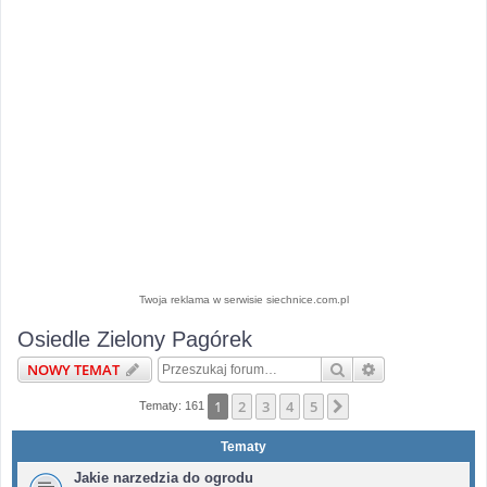
Twoja reklama w serwisie siechnice.com.pl
Osiedle Zielony Pagórek
Szukaj
Wyszukiwanie 
NOWY TEMAT
1
2
3
4
5
Następna
Tematy: 161
Tematy
Jakie narzedzia do ogrodu