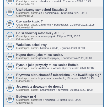
Ostatni post autor:
zeberka
«
czwartek, 11 czerwca 2026, 16:23
Odpowiedzi:
11
Uszkodzony samochód Staszica 2
Ostatni post autor:
cut
«
poniedziałek, 12 grudnia 2022, 09:11
Odpowiedzi:
2
Czy warto kupić ?
Ostatni post autor:
DawidPotul
«
poniedziałek, 21 lutego 2022, 11:05
Odpowiedzi:
8
Do szanownej młodzieży APEL?
Ostatni post autor:
anetta
«
piątek, 23 lipca 2021, 13:25
Odpowiedzi:
2
Wokalista osiedlowy
Ostatni post autor:
Shaohao
«
środa, 2 grudnia 2020, 08:10
Kupno domu jako mieszkaniec.
Ostatni post autor:
qilpesen9
«
piątek, 9 października 2020, 08:00
Pytanie jako przyszły mieszkaniec Buffalo
Ostatni post autor:
malikben9
«
wtorek, 6 października 2020, 08:16
Prywatna nieruchomość mieszkalna - nie kwalifikuje się?
Ostatni post autor:
kepricorns3
«
niedziela, 23 sierpnia 2020, 17:49
Odpowiedzi:
1
Jedzenie z dowozem do domu?
Ostatni post autor:
Pandamonium
«
czwartek, 30 lipca 2020, 10:34
Budynek nr 4
Ostatni post autor:
rita
«
niedziela, 18 lutego 2018, 09:23
Odpowiedzi:
5