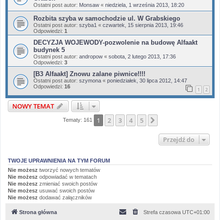
Ostatni post autor:
Monsaw
«
niedziela, 1 września 2013, 18:20
Rozbita szyba w samochodzie ul. W Grabskiego
Ostatni post autor:
szyba1
«
czwartek, 15 sierpnia 2013, 19:46
Odpowiedzi:
1
DECYZJA WOJEWODY-pozwolenie na budowę Alfaakt
budynek 5
Ostatni post autor:
andropow
«
sobota, 2 lutego 2013, 17:36
Odpowiedzi:
3
[B3 Alfaakt] Znowu zalane piwnice!!!!
Ostatni post autor:
szymona
«
poniedziałek, 30 lipca 2012, 14:47
Odpowiedzi:
16
1
2
NOWY TEMAT
1
2
3
4
5
Następna
Tematy: 161
Przejdź do
TWOJE UPRAWNIENIA NA TYM FORUM
Nie możesz
tworzyć nowych tematów
Nie możesz
odpowiadać w tematach
Nie możesz
zmieniać swoich postów
Nie możesz
usuwać swoich postów
Nie możesz
dodawać załączników
Strona główna
Strefa czasowa
UTC+01:00