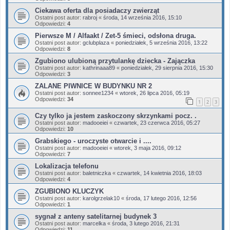
Ciekawa oferta dla posiadaczy zwierząt
Ostatni post autor:
rabroj
«
środa, 14 września 2016, 15:10
Odpowiedzi:
4
Pierwsze M / Alfaakt / Zet-5 śmieci, odsłona druga.
Ostatni post autor:
gclubplaza
«
poniedziałek, 5 września 2016, 13:22
Odpowiedzi:
8
Zgubiono ulubioną przytulankę dziecka - Zajączka
Ostatni post autor:
kathrinaaa89
«
poniedziałek, 29 sierpnia 2016, 15:30
Odpowiedzi:
3
ZALANE PIWNICE W BUDYNKU NR 2
Ostatni post autor:
sonnee1234
«
wtorek, 26 lipca 2016, 05:19
Odpowiedzi:
34
1
2
3
Czy tylko ja jestem zaskoczony skrzynkami pocz. .
Ostatni post autor:
madooeiei
«
czwartek, 23 czerwca 2016, 05:27
Odpowiedzi:
10
Grabskiego - uroczyste otwarcie i ....
Ostatni post autor:
madooeiei
«
wtorek, 3 maja 2016, 09:12
Odpowiedzi:
7
Lokalizacja telefonu
Ostatni post autor:
baletniczka
«
czwartek, 14 kwietnia 2016, 18:03
Odpowiedzi:
4
ZGUBIONO KLUCZYK
Ostatni post autor:
karolgrzelak10
«
środa, 17 lutego 2016, 12:56
Odpowiedzi:
1
sygnał z anteny satelitarnej budynek 3
Ostatni post autor:
marcelka
«
środa, 3 lutego 2016, 21:31
Odpowiedzi:
11