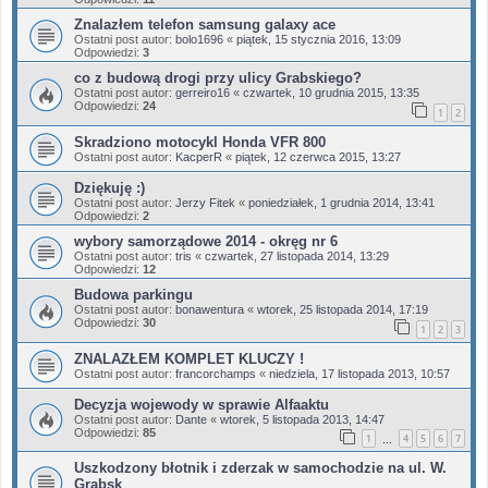
Znalazłem telefon samsung galaxy ace
Ostatni post autor:
bolo1696
«
piątek, 15 stycznia 2016, 13:09
Odpowiedzi:
3
co z budową drogi przy ulicy Grabskiego?
Ostatni post autor:
gerreiro16
«
czwartek, 10 grudnia 2015, 13:35
Odpowiedzi:
24
1
2
Skradziono motocykl Honda VFR 800
Ostatni post autor:
KacperR
«
piątek, 12 czerwca 2015, 13:27
Dziękuję :)
Ostatni post autor:
Jerzy Fitek
«
poniedziałek, 1 grudnia 2014, 13:41
Odpowiedzi:
2
wybory samorządowe 2014 - okręg nr 6
Ostatni post autor:
tris
«
czwartek, 27 listopada 2014, 13:29
Odpowiedzi:
12
Budowa parkingu
Ostatni post autor:
bonawentura
«
wtorek, 25 listopada 2014, 17:19
Odpowiedzi:
30
1
2
3
ZNALAZŁEM KOMPLET KLUCZY !
Ostatni post autor:
francorchamps
«
niedziela, 17 listopada 2013, 10:57
Decyzja wojewody w sprawie Alfaaktu
Ostatni post autor:
Dante
«
wtorek, 5 listopada 2013, 14:47
Odpowiedzi:
85
1
4
5
6
7
…
Uszkodzony błotnik i zderzak w samochodzie na ul. W.
Grabsk