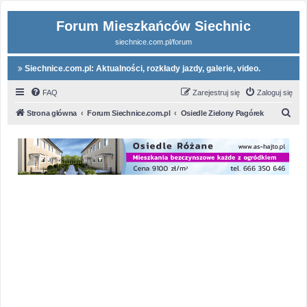
Forum Mieszkańców Siechnic
siechnice.com.pl/forum
Siechnice.com.pl: Aktualności, rozkłady jazdy, galerie, video.
FAQ
Zarejestruj się
Zaloguj się
S
Strona główna
Forum Siechnice.com.pl
Osiedle Zielony Pagórek
z
u
k
a
j