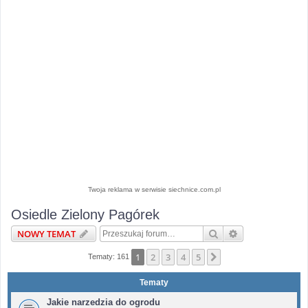
Twoja reklama w serwisie siechnice.com.pl
Osiedle Zielony Pagórek
Szukaj
Wyszukiwanie 
NOWY TEMAT
1
2
3
4
5
Następna
Tematy: 161
Tematy
Jakie narzedzia do ogrodu