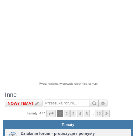
Twoja reklama w serwisie siechnice.com.pl
Inne
Szukaj
Wyszukiwanie 
NOWY TEMAT
Strona
1
z
12
1
2
3
4
5
12
Następna
Tematy: 477
…
Tematy
Działanie forum - propozycje i pomysły