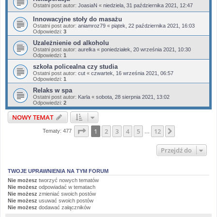
Ostatni post autor:
JoasiaN
«
niedziela, 31 października 2021, 12:47
Innowacyjne stoły do masażu
Ostatni post autor:
aniamroz79
«
piątek, 22 października 2021, 16:03
Odpowiedzi:
3
Uzależnienie od alkoholu
Ostatni post autor:
aurelka
«
poniedziałek, 20 września 2021, 10:30
Odpowiedzi:
1
szkoła policealna czy studia
Ostatni post autor:
cut
«
czwartek, 16 września 2021, 06:57
Odpowiedzi:
1
Relaks w spa
Ostatni post autor:
Karla
«
sobota, 28 sierpnia 2021, 13:02
Odpowiedzi:
2
NOWY TEMAT
Strona
1
z
12
1
2
3
4
5
12
Następna
Tematy: 477
…
Przejdź do
TWOJE UPRAWNIENIA NA TYM FORUM
Nie możesz
tworzyć nowych tematów
Nie możesz
odpowiadać w tematach
Nie możesz
zmieniać swoich postów
Nie możesz
usuwać swoich postów
Nie możesz
dodawać załączników