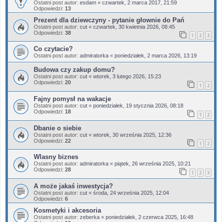
Ostatni post autor:
esdam
«
czwartek, 2 marca 2017, 21:59
Odpowiedzi:
13
Prezent dla dziewczyny - pytanie głownie do Pań
Ostatni post autor:
cut
«
czwartek, 30 kwietnia 2026, 08:45
Odpowiedzi:
38
1
2
3
Co czytacie?
Ostatni post autor:
admiratorka
«
poniedziałek, 2 marca 2026, 13:19
Budowa czy zakup domu?
Ostatni post autor:
cut
«
wtorek, 3 lutego 2026, 15:23
Odpowiedzi:
20
1
2
Fajny pomysł na wakacje
Ostatni post autor:
cut
«
poniedziałek, 19 stycznia 2026, 08:18
Odpowiedzi:
18
1
2
Dbanie o siebie
Ostatni post autor:
cut
«
wtorek, 30 września 2025, 12:36
Odpowiedzi:
22
1
2
Wlasny biznes
Ostatni post autor:
admiratorka
«
piątek, 26 września 2025, 10:21
Odpowiedzi:
28
1
2
3
A może jakaś inwestycja?
Ostatni post autor:
cut
«
środa, 24 września 2025, 12:04
Odpowiedzi:
6
Kosmetyki i akcesoria
Ostatni post autor:
zeberka
«
poniedziałek, 2 czerwca 2025, 16:48