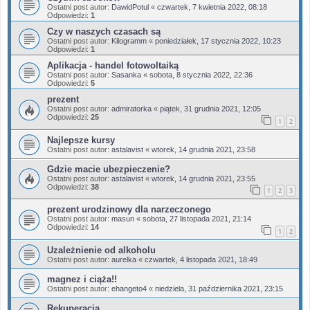
Ostatni post autor:
DawidPotul
«
czwartek, 7 kwietnia 2022, 08:18
Odpowiedzi:
1
Czy w naszych czasach są
Ostatni post autor:
Kilogramm
«
poniedziałek, 17 stycznia 2022, 10:23
Odpowiedzi:
1
Aplikacja - handel fotowoltaiką
Ostatni post autor:
Sasanka
«
sobota, 8 stycznia 2022, 22:36
Odpowiedzi:
5
prezent
Ostatni post autor:
admiratorka
«
piątek, 31 grudnia 2021, 12:05
Odpowiedzi:
25
1
2
Najlepsze kursy
Ostatni post autor:
astalavist
«
wtorek, 14 grudnia 2021, 23:58
Gdzie macie ubezpieczenie?
Ostatni post autor:
astalavist
«
wtorek, 14 grudnia 2021, 23:55
Odpowiedzi:
38
1
2
3
prezent urodzinowy dla narzeczonego
Ostatni post autor:
masun
«
sobota, 27 listopada 2021, 21:14
Odpowiedzi:
14
1
2
Uzależnienie od alkoholu
Ostatni post autor:
aurelka
«
czwartek, 4 listopada 2021, 18:49
magnez i ciąża!!
Ostatni post autor:
ehangeto4
«
niedziela, 31 października 2021, 23:15
Rekuperacja