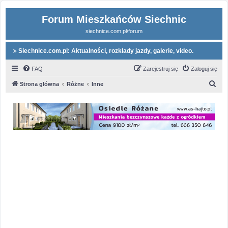
Forum Mieszkańców Siechnic
siechnice.com.pl/forum
Siechnice.com.pl: Aktualności, rozkłady jazdy, galerie, video.
FAQ
Zarejestruj się
Zaloguj się
S
Strona główna
Różne
Inne
z
u
k
a
j