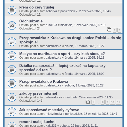
Odpowiedzi:
12
krem do cery tłustej
Ostatni post autor:
zeberka
«
poniedziałek, 2 czerwca 2025, 16:46
Odpowiedzi:
12
Odchudzanie
Ostatni post autor:
ruso123
«
niedziela, 1 czerwca 2025, 18:19
Odpowiedzi:
24
1
2
Przeprowadzka z Krakowa na drugi koniec Polski – da się
spokojnie!
Ostatni post autor:
baletniczka
«
piątek, 21 marca 2025, 19:27
Medyczna marihuana a sport – czy ktoś stosuje?
Ostatni post autor:
baletniczka
«
środa, 19 marca 2025, 19:15
Działka na sprzedaż – lepiej czekać na kupca czy
sprzedać od razu?
Ostatni post autor:
baletniczka
«
środa, 19 marca 2025, 18:02
Przeprowadzka do Krakowa
Ostatni post autor:
baletniczka
«
sobota, 1 lutego 2025, 13:27
zakupy przez internet
Ostatni post autor:
admiratorka
«
niedziela, 29 września 2024, 11:35
Odpowiedzi:
149
1
8
9
10
11
…
Jak sprzedawać materiały cyfrowe
Ostatni post autor:
mlodzikodia
«
poniedziałek, 18 września 2023, 11:47
remont małej kuchni
Ostatni post autor:
kaja231
«
sobota, 22 lipca 2023, 11:11