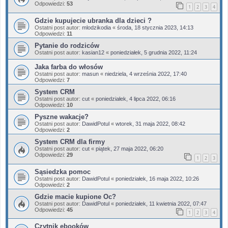
Odpowiedzi:
53
1
2
3
4
Gdzie kupujecie ubranka dla dzieci ?
Ostatni post autor:
mlodzikodia
«
środa, 18 stycznia 2023, 14:13
Odpowiedzi:
11
Pytanie do rodziców
Ostatni post autor:
kasian12
«
poniedziałek, 5 grudnia 2022, 11:24
Jaka farba do włosów
Ostatni post autor:
masun
«
niedziela, 4 września 2022, 17:40
Odpowiedzi:
7
System CRM
Ostatni post autor:
cut
«
poniedziałek, 4 lipca 2022, 06:16
Odpowiedzi:
10
Pyszne wakacje?
Ostatni post autor:
DawidPotul
«
wtorek, 31 maja 2022, 08:42
Odpowiedzi:
2
System CRM dla firmy
Ostatni post autor:
cut
«
piątek, 27 maja 2022, 06:20
Odpowiedzi:
29
1
2
3
Sąsiedzka pomoc
Ostatni post autor:
DawidPotul
«
poniedziałek, 16 maja 2022, 10:26
Odpowiedzi:
2
Gdzie macie kupione Oc?
Ostatni post autor:
DawidPotul
«
poniedziałek, 11 kwietnia 2022, 07:47
Odpowiedzi:
45
1
2
3
4
Czytnik ebooków