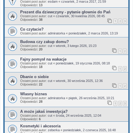
Ostatni post autor:
esdam
«
czwartek, 2 marca 2017, 21:59
Odpowiedzi:
13
Prezent dla dziewczyny - pytanie głownie do Pań
Ostatni post autor:
cut
«
czwartek, 30 kwietnia 2026, 08:45
Odpowiedzi:
38
1
2
3
Co czytacie?
Ostatni post autor:
admiratorka
«
poniedziałek, 2 marca 2026, 13:19
Budowa czy zakup domu?
Ostatni post autor:
cut
«
wtorek, 3 lutego 2026, 15:23
Odpowiedzi:
20
1
2
Fajny pomysł na wakacje
Ostatni post autor:
cut
«
poniedziałek, 19 stycznia 2026, 08:18
Odpowiedzi:
18
1
2
Dbanie o siebie
Ostatni post autor:
cut
«
wtorek, 30 września 2025, 12:36
Odpowiedzi:
22
1
2
Wlasny biznes
Ostatni post autor:
admiratorka
«
piątek, 26 września 2025, 10:21
Odpowiedzi:
28
1
2
3
A może jakaś inwestycja?
Ostatni post autor:
cut
«
środa, 24 września 2025, 12:04
Odpowiedzi:
6
Kosmetyki i akcesoria
Ostatni post autor:
zeberka
«
poniedziałek, 2 czerwca 2025, 16:48