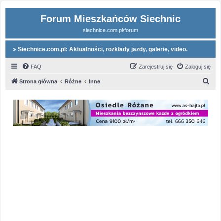
Forum Mieszkańców Siechnic
siechnice.com.pl/forum
Siechnice.com.pl: Aktualności, rozkłady jazdy, galerie, video.
FAQ
Zarejestruj się
Zaloguj się
S
Strona główna
Różne
Inne
z
u
k
a
j