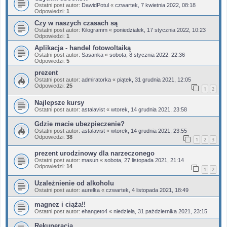
Ostatni post autor:
DawidPotul
«
czwartek, 7 kwietnia 2022, 08:18
Odpowiedzi:
1
Czy w naszych czasach są
Ostatni post autor:
Kilogramm
«
poniedziałek, 17 stycznia 2022, 10:23
Odpowiedzi:
1
Aplikacja - handel fotowoltaiką
Ostatni post autor:
Sasanka
«
sobota, 8 stycznia 2022, 22:36
Odpowiedzi:
5
prezent
Ostatni post autor:
admiratorka
«
piątek, 31 grudnia 2021, 12:05
Odpowiedzi:
25
1
2
Najlepsze kursy
Ostatni post autor:
astalavist
«
wtorek, 14 grudnia 2021, 23:58
Gdzie macie ubezpieczenie?
Ostatni post autor:
astalavist
«
wtorek, 14 grudnia 2021, 23:55
Odpowiedzi:
38
1
2
3
prezent urodzinowy dla narzeczonego
Ostatni post autor:
masun
«
sobota, 27 listopada 2021, 21:14
Odpowiedzi:
14
1
2
Uzależnienie od alkoholu
Ostatni post autor:
aurelka
«
czwartek, 4 listopada 2021, 18:49
magnez i ciąża!!
Ostatni post autor:
ehangeto4
«
niedziela, 31 października 2021, 23:15
Rekuperacja