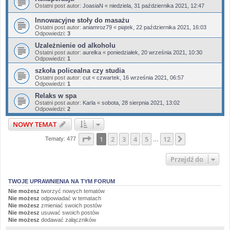
Ostatni post autor:
JoasiaN
«
niedziela, 31 października 2021, 12:47
Innowacyjne stoły do masażu
Ostatni post autor:
aniamroz79
«
piątek, 22 października 2021, 16:03
Odpowiedzi:
3
Uzależnienie od alkoholu
Ostatni post autor:
aurelka
«
poniedziałek, 20 września 2021, 10:30
Odpowiedzi:
1
szkoła policealna czy studia
Ostatni post autor:
cut
«
czwartek, 16 września 2021, 06:57
Odpowiedzi:
1
Relaks w spa
Ostatni post autor:
Karla
«
sobota, 28 sierpnia 2021, 13:02
Odpowiedzi:
2
NOWY TEMAT
Strona
1
z
12
1
2
3
4
5
12
Następna
Tematy: 477
…
Przejdź do
TWOJE UPRAWNIENIA NA TYM FORUM
Nie możesz
tworzyć nowych tematów
Nie możesz
odpowiadać w tematach
Nie możesz
zmieniać swoich postów
Nie możesz
usuwać swoich postów
Nie możesz
dodawać załączników