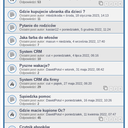
Odpowiedzi:
53
1
2
3
4
Gdzie kupujecie ubranka dla dzieci ?
Ostatni post autor:
mlodzikodia
«
środa, 18 stycznia 2023, 14:13
Odpowiedzi:
11
Pytanie do rodziców
Ostatni post autor:
kasian12
«
poniedziałek, 5 grudnia 2022, 11:24
Jaka farba do włosów
Ostatni post autor:
masun
«
niedziela, 4 września 2022, 17:40
Odpowiedzi:
7
System CRM
Ostatni post autor:
cut
«
poniedziałek, 4 lipca 2022, 06:16
Odpowiedzi:
10
Pyszne wakacje?
Ostatni post autor:
DawidPotul
«
wtorek, 31 maja 2022, 08:42
Odpowiedzi:
2
System CRM dla firmy
Ostatni post autor:
cut
«
piątek, 27 maja 2022, 06:20
Odpowiedzi:
29
1
2
3
Sąsiedzka pomoc
Ostatni post autor:
DawidPotul
«
poniedziałek, 16 maja 2022, 10:26
Odpowiedzi:
2
Gdzie macie kupione Oc?
Ostatni post autor:
DawidPotul
«
poniedziałek, 11 kwietnia 2022, 07:47
Odpowiedzi:
45
1
2
3
4
Czytnik ebooków