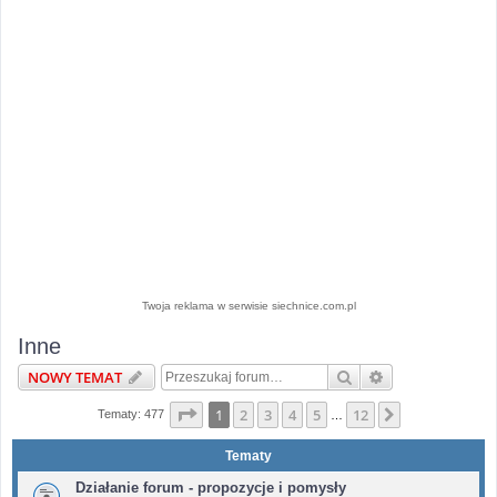
Twoja reklama w serwisie siechnice.com.pl
Inne
Szukaj
Wyszukiwanie 
NOWY TEMAT
Strona
1
z
12
1
2
3
4
5
12
Następna
Tematy: 477
…
Tematy
Działanie forum - propozycje i pomysły