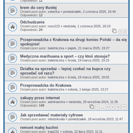
Odpowiedzi:
12
krem do cery tłustej
Ostatni post autor:
zeberka
«
poniedziałek, 2 czerwca 2025, 16:46
Odpowiedzi:
12
Odchudzanie
Ostatni post autor:
ruso123
«
niedziela, 1 czerwca 2025, 18:19
Odpowiedzi:
24
1
2
Przeprowadzka z Krakowa na drugi koniec Polski – da się
spokojnie!
Ostatni post autor:
baletniczka
«
piątek, 21 marca 2025, 19:27
Medyczna marihuana a sport – czy ktoś stosuje?
Ostatni post autor:
baletniczka
«
środa, 19 marca 2025, 19:15
Działka na sprzedaż – lepiej czekać na kupca czy
sprzedać od razu?
Ostatni post autor:
baletniczka
«
środa, 19 marca 2025, 18:02
Przeprowadzka do Krakowa
Ostatni post autor:
baletniczka
«
sobota, 1 lutego 2025, 13:27
zakupy przez internet
Ostatni post autor:
admiratorka
«
niedziela, 29 września 2024, 11:35
Odpowiedzi:
149
1
8
9
10
11
…
Jak sprzedawać materiały cyfrowe
Ostatni post autor:
mlodzikodia
«
poniedziałek, 18 września 2023, 11:47
remont małej kuchni
Ostatni post autor:
kaja231
«
sobota, 22 lipca 2023, 11:11