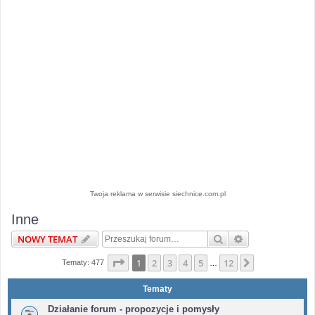
Twoja reklama w serwisie siechnice.com.pl
Inne
Szukaj
Wyszukiwanie 
NOWY TEMAT
Strona
1
z
12
1
2
3
4
5
12
Następna
Tematy: 477
…
Tematy
Działanie forum - propozycje i pomysły