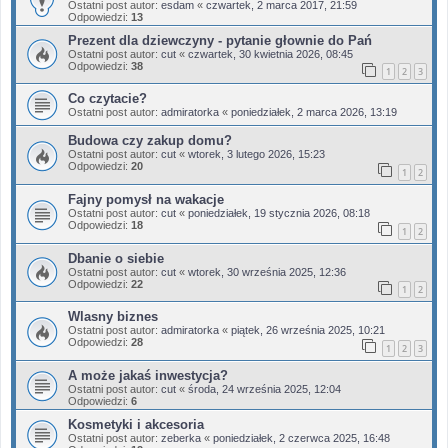
Ostatni post autor:
esdam
«
czwartek, 2 marca 2017, 21:59
Odpowiedzi:
13
Prezent dla dziewczyny - pytanie głownie do Pań
Ostatni post autor:
cut
«
czwartek, 30 kwietnia 2026, 08:45
Odpowiedzi:
38
1
2
3
Co czytacie?
Ostatni post autor:
admiratorka
«
poniedziałek, 2 marca 2026, 13:19
Budowa czy zakup domu?
Ostatni post autor:
cut
«
wtorek, 3 lutego 2026, 15:23
Odpowiedzi:
20
1
2
Fajny pomysł na wakacje
Ostatni post autor:
cut
«
poniedziałek, 19 stycznia 2026, 08:18
Odpowiedzi:
18
1
2
Dbanie o siebie
Ostatni post autor:
cut
«
wtorek, 30 września 2025, 12:36
Odpowiedzi:
22
1
2
Wlasny biznes
Ostatni post autor:
admiratorka
«
piątek, 26 września 2025, 10:21
Odpowiedzi:
28
1
2
3
A może jakaś inwestycja?
Ostatni post autor:
cut
«
środa, 24 września 2025, 12:04
Odpowiedzi:
6
Kosmetyki i akcesoria
Ostatni post autor:
zeberka
«
poniedziałek, 2 czerwca 2025, 16:48