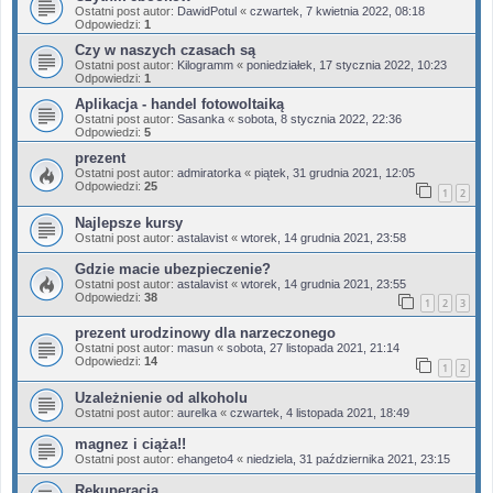
Ostatni post autor:
DawidPotul
«
czwartek, 7 kwietnia 2022, 08:18
Odpowiedzi:
1
Czy w naszych czasach są
Ostatni post autor:
Kilogramm
«
poniedziałek, 17 stycznia 2022, 10:23
Odpowiedzi:
1
Aplikacja - handel fotowoltaiką
Ostatni post autor:
Sasanka
«
sobota, 8 stycznia 2022, 22:36
Odpowiedzi:
5
prezent
Ostatni post autor:
admiratorka
«
piątek, 31 grudnia 2021, 12:05
Odpowiedzi:
25
1
2
Najlepsze kursy
Ostatni post autor:
astalavist
«
wtorek, 14 grudnia 2021, 23:58
Gdzie macie ubezpieczenie?
Ostatni post autor:
astalavist
«
wtorek, 14 grudnia 2021, 23:55
Odpowiedzi:
38
1
2
3
prezent urodzinowy dla narzeczonego
Ostatni post autor:
masun
«
sobota, 27 listopada 2021, 21:14
Odpowiedzi:
14
1
2
Uzależnienie od alkoholu
Ostatni post autor:
aurelka
«
czwartek, 4 listopada 2021, 18:49
magnez i ciąża!!
Ostatni post autor:
ehangeto4
«
niedziela, 31 października 2021, 23:15
Rekuperacja