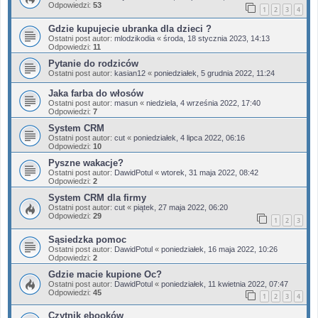
Odpowiedzi:
53
1
2
3
4
Gdzie kupujecie ubranka dla dzieci ?
Ostatni post autor:
mlodzikodia
«
środa, 18 stycznia 2023, 14:13
Odpowiedzi:
11
Pytanie do rodziców
Ostatni post autor:
kasian12
«
poniedziałek, 5 grudnia 2022, 11:24
Jaka farba do włosów
Ostatni post autor:
masun
«
niedziela, 4 września 2022, 17:40
Odpowiedzi:
7
System CRM
Ostatni post autor:
cut
«
poniedziałek, 4 lipca 2022, 06:16
Odpowiedzi:
10
Pyszne wakacje?
Ostatni post autor:
DawidPotul
«
wtorek, 31 maja 2022, 08:42
Odpowiedzi:
2
System CRM dla firmy
Ostatni post autor:
cut
«
piątek, 27 maja 2022, 06:20
Odpowiedzi:
29
1
2
3
Sąsiedzka pomoc
Ostatni post autor:
DawidPotul
«
poniedziałek, 16 maja 2022, 10:26
Odpowiedzi:
2
Gdzie macie kupione Oc?
Ostatni post autor:
DawidPotul
«
poniedziałek, 11 kwietnia 2022, 07:47
Odpowiedzi:
45
1
2
3
4
Czytnik ebooków