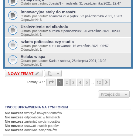
Ostatni post autor:
JoasiaN
«
niedziela, 31 października 2021, 12:47
Innowacyjne stoły do masażu
Ostatni post autor:
aniamroz79
«
piątek, 22 października 2021, 16:03
Odpowiedzi:
3
Uzależnienie od alkoholu
Ostatni post autor:
aurelka
«
poniedziałek, 20 września 2021, 10:30
Odpowiedzi:
1
szkoła policealna czy studia
Ostatni post autor:
cut
«
czwartek, 16 września 2021, 06:57
Odpowiedzi:
1
Relaks w spa
Ostatni post autor:
Karla
«
sobota, 28 sierpnia 2021, 13:02
Odpowiedzi:
2
NOWY TEMAT
Strona
1
z
12
1
2
3
4
5
12
Następna
Tematy: 477
…
Przejdź do
TWOJE UPRAWNIENIA NA TYM FORUM
Nie możesz
tworzyć nowych tematów
Nie możesz
odpowiadać w tematach
Nie możesz
zmieniać swoich postów
Nie możesz
usuwać swoich postów
Nie możesz
dodawać załączników