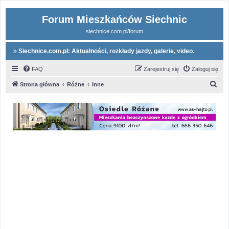
Forum Mieszkańców Siechnic
siechnice.com.pl/forum
Siechnice.com.pl: Aktualności, rozkłady jazdy, galerie, video.
FAQ
Zarejestruj się
Zaloguj się
S
Strona główna
Różne
Inne
z
u
k
a
j