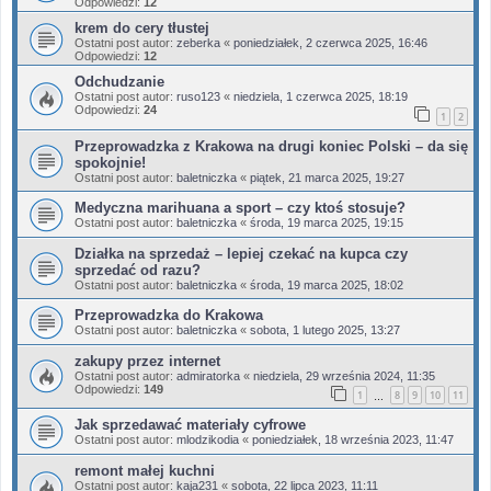
Odpowiedzi:
12
krem do cery tłustej
Ostatni post autor:
zeberka
«
poniedziałek, 2 czerwca 2025, 16:46
Odpowiedzi:
12
Odchudzanie
Ostatni post autor:
ruso123
«
niedziela, 1 czerwca 2025, 18:19
Odpowiedzi:
24
1
2
Przeprowadzka z Krakowa na drugi koniec Polski – da się
spokojnie!
Ostatni post autor:
baletniczka
«
piątek, 21 marca 2025, 19:27
Medyczna marihuana a sport – czy ktoś stosuje?
Ostatni post autor:
baletniczka
«
środa, 19 marca 2025, 19:15
Działka na sprzedaż – lepiej czekać na kupca czy
sprzedać od razu?
Ostatni post autor:
baletniczka
«
środa, 19 marca 2025, 18:02
Przeprowadzka do Krakowa
Ostatni post autor:
baletniczka
«
sobota, 1 lutego 2025, 13:27
zakupy przez internet
Ostatni post autor:
admiratorka
«
niedziela, 29 września 2024, 11:35
Odpowiedzi:
149
1
8
9
10
11
…
Jak sprzedawać materiały cyfrowe
Ostatni post autor:
mlodzikodia
«
poniedziałek, 18 września 2023, 11:47
remont małej kuchni
Ostatni post autor:
kaja231
«
sobota, 22 lipca 2023, 11:11