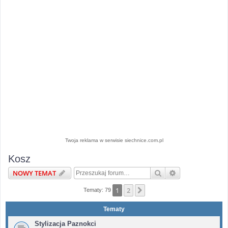
Twoja reklama w serwisie siechnice.com.pl
Kosz
Szukaj
Wyszukiwanie 
NOWY TEMAT
1
2
Następna
Tematy: 79
Tematy
Stylizacja Paznokci