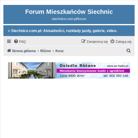
Forum Mieszkańców Siechnic
siechnice.com.pl/forum
Siechnice.com.pl: Aktualności, rozkłady jazdy, galerie, video.
FAQ
Zarejestruj się
Zaloguj się
S
Strona główna
Różne
Kosz
z
u
k
a
j