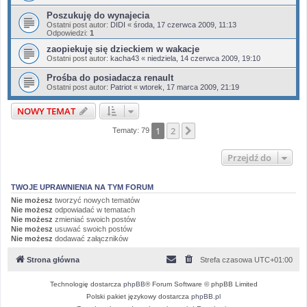
Poszukuję do wynajecia
Ostatni post autor:
DIDI
«
środa, 17 czerwca 2009, 11:13
Odpowiedzi:
1
zaopiekuję się dzieckiem w wakacje
Ostatni post autor:
kacha43
«
niedziela, 14 czerwca 2009, 19:10
Prośba do posiadacza renault
Ostatni post autor:
Patriot
«
wtorek, 17 marca 2009, 21:19
NOWY TEMAT
1
2
Następna
Tematy: 79
Przejdź do
TWOJE UPRAWNIENIA NA TYM FORUM
Nie możesz
tworzyć nowych tematów
Nie możesz
odpowiadać w tematach
Nie możesz
zmieniać swoich postów
Nie możesz
usuwać swoich postów
Nie możesz
dodawać załączników
Strona główna
Strefa czasowa
UTC+01:00
Technologię dostarcza
phpBB
® Forum Software © phpBB Limited
Polski pakiet językowy dostarcza
phpBB.pl