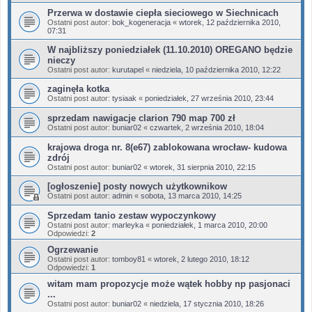
Przerwa w dostawie ciepła sieciowego w Siechnicach
Ostatni post autor:
bok_kogeneracja
«
wtorek, 12 października 2010,
07:31
W najbliższy poniedziałek (11.10.2010) OREGANO będzie
nieczy
Ostatni post autor:
kurutapel
«
niedziela, 10 października 2010, 12:22
zaginęła kotka
Ostatni post autor:
tysiaak
«
poniedziałek, 27 września 2010, 23:44
sprzedam nawigacje clarion 790 map 700 zł
Ostatni post autor:
buniar02
«
czwartek, 2 września 2010, 18:04
krajowa droga nr. 8(e67) zablokowana wrocław- kudowa
zdrój
Ostatni post autor:
buniar02
«
wtorek, 31 sierpnia 2010, 22:15
[ogłoszenie] posty nowych użytkownikow
Ostatni post autor:
admin
«
sobota, 13 marca 2010, 14:25
Sprzedam tanio zestaw wypoczynkowy
Ostatni post autor:
marleyka
«
poniedziałek, 1 marca 2010, 20:00
Odpowiedzi:
2
Ogrzewanie
Ostatni post autor:
tomboy81
«
wtorek, 2 lutego 2010, 18:12
Odpowiedzi:
1
witam mam propozycje może wątek hobby np pasjonaci
...
Ostatni post autor:
buniar02
«
niedziela, 17 stycznia 2010, 18:26