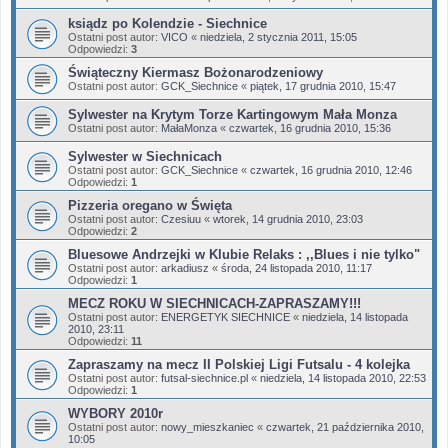
ksiądz po Kolendzie - Siechnice
Ostatni post autor:
VICO
«
niedziela, 2 stycznia 2011, 15:05
Odpowiedzi:
3
Świąteczny Kiermasz Bożonarodzeniowy
Ostatni post autor:
GCK_Siechnice
«
piątek, 17 grudnia 2010, 15:47
Sylwester na Krytym Torze Kartingowym Mała Monza
Ostatni post autor:
MałaMonza
«
czwartek, 16 grudnia 2010, 15:36
Sylwester w Siechnicach
Ostatni post autor:
GCK_Siechnice
«
czwartek, 16 grudnia 2010, 12:46
Odpowiedzi:
1
Pizzeria oregano w Święta
Ostatni post autor:
Czesiuu
«
wtorek, 14 grudnia 2010, 23:03
Odpowiedzi:
2
Bluesowe Andrzejki w Klubie Relaks : ,,Blues i nie tylko"
Ostatni post autor:
arkadiusz
«
środa, 24 listopada 2010, 11:17
Odpowiedzi:
1
MECZ ROKU W SIECHNICACH-ZAPRASZAMY!!!
Ostatni post autor:
ENERGETYK SIECHNICE
«
niedziela, 14 listopada
2010, 23:11
Odpowiedzi:
11
Zapraszamy na mecz II Polskiej Ligi Futsalu - 4 kolejka
Ostatni post autor:
futsal-siechnice.pl
«
niedziela, 14 listopada 2010, 22:53
Odpowiedzi:
1
WYBORY 2010r
Ostatni post autor:
nowy_mieszkaniec
«
czwartek, 21 października 2010,
10:05