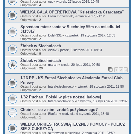
Ostatni post autor:
cut
«
wtorek, 27 lutego 2018, 10:48
Odpowiedzi:
4
WIELKA GALA OPERETKOWA "Księżniczka Czardasza"
Ostatni post autor:
Lolka
«
czwartek, 9 marca 2017, 21:12
Odpowiedzi:
2
Sprzedam mieszkanie w Siechnicy 55m na osiedlu tel
3115917
Ostatni post autor:
Bolek331
«
czwartek, 19 stycznia 2017, 12:53
Odpowiedzi:
2
Żłobek w Siechnicach
Ostatni post autor:
elcia2
«
piątek, 5 sierpnia 2011, 09:31
Odpowiedzi:
9
Żłobek w Siechnicach
Ostatni post autor:
maran
«
środa, 20 lipca 2011, 09:50
Odpowiedzi:
29
1
2
3
1/16 PP - KS Futsal Siechnice vs Akademia Futsal Club
Pniewy
Ostatni post autor:
futsal-siechnice.pl
«
wtorek, 18 stycznia 2011, 19:50
Odpowiedzi:
2
1/32 Pucharu Polski w piłce nożnej halowej
Ostatni post autor:
futsal-siechnice.pl
«
czwartek, 13 stycznia 2011, 23:02
Choinki - co z nimi zrobić pożytecznego?
Ostatni post autor:
Ekofan
«
niedziela, 9 stycznia 2011, 13:48
Odpowiedzi:
1
WIELKA ORKIESTRA ŚWIĄTECZNEJ POMOCY - POLICZ
SIĘ Z CUKRZYCĄ
Ostatni post autor:
sztabwosp
«
niedziela, 2 stycznia 2011, 23:59