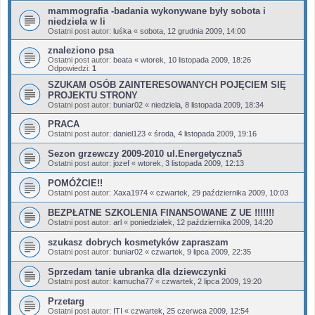
mammografia -badania wykonywane były sobota i
niedziela w li
Ostatni post autor:
luśka
«
sobota, 12 grudnia 2009, 14:00
znaleziono psa
Ostatni post autor:
beata
«
wtorek, 10 listopada 2009, 18:26
Odpowiedzi:
1
SZUKAM OSÓB ZAINTERESOWANYCH POJĘCIEM SIĘ
PROJEKTU STRONY
Ostatni post autor:
buniar02
«
niedziela, 8 listopada 2009, 18:34
PRACA
Ostatni post autor:
daniel123
«
środa, 4 listopada 2009, 19:16
Sezon grzewczy 2009-2010 ul.Energetyczna5
Ostatni post autor:
jozef
«
wtorek, 3 listopada 2009, 12:13
POMÓŻCIE!!
Ostatni post autor:
Xaxa1974
«
czwartek, 29 października 2009, 10:03
BEZPŁATNE SZKOLENIA FINANSOWANE Z UE !!!!!!!
Ostatni post autor:
arl
«
poniedziałek, 12 października 2009, 14:20
szukasz dobrych kosmetyków zapraszam
Ostatni post autor:
buniar02
«
czwartek, 9 lipca 2009, 22:35
Sprzedam tanie ubranka dla dziewczynki
Ostatni post autor:
kamucha77
«
czwartek, 2 lipca 2009, 19:20
Przetarg
Ostatni post autor:
ITI
«
czwartek, 25 czerwca 2009, 12:54