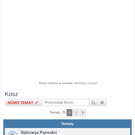
Twoja reklama w serwisie siechnice.com.pl
Kosz
Szukaj
Wyszukiwanie 
NOWY TEMAT
1
2
Następna
Tematy: 79
Tematy
Stylizacja Paznokci