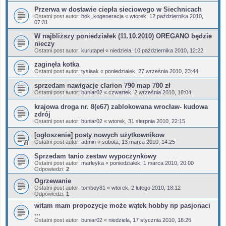
Przerwa w dostawie ciepła sieciowego w Siechnicach
Ostatni post autor:
bok_kogeneracja
«
wtorek, 12 października 2010,
07:31
W najbliższy poniedziałek (11.10.2010) OREGANO będzie
nieczy
Ostatni post autor:
kurutapel
«
niedziela, 10 października 2010, 12:22
zaginęła kotka
Ostatni post autor:
tysiaak
«
poniedziałek, 27 września 2010, 23:44
sprzedam nawigacje clarion 790 map 700 zł
Ostatni post autor:
buniar02
«
czwartek, 2 września 2010, 18:04
krajowa droga nr. 8(e67) zablokowana wrocław- kudowa
zdrój
Ostatni post autor:
buniar02
«
wtorek, 31 sierpnia 2010, 22:15
[ogłoszenie] posty nowych użytkownikow
Ostatni post autor:
admin
«
sobota, 13 marca 2010, 14:25
Sprzedam tanio zestaw wypoczynkowy
Ostatni post autor:
marleyka
«
poniedziałek, 1 marca 2010, 20:00
Odpowiedzi:
2
Ogrzewanie
Ostatni post autor:
tomboy81
«
wtorek, 2 lutego 2010, 18:12
Odpowiedzi:
1
witam mam propozycje może wątek hobby np pasjonaci
...
Ostatni post autor:
buniar02
«
niedziela, 17 stycznia 2010, 18:26