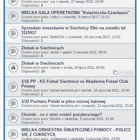
Ostatni post autor:
cut
«
wtorek, 27 lutego 2018, 10:48
Odpowiedzi:
4
WIELKA GALA OPERETKOWA "Księżniczka Czardasza"
Ostatni post autor:
Lolka
«
czwartek, 9 marca 2017, 21:12
Odpowiedzi:
2
Sprzedam mieszkanie w Siechnicy 55m na osiedlu tel
3115917
Ostatni post autor:
Bolek331
«
czwartek, 19 stycznia 2017, 12:53
Odpowiedzi:
2
Żłobek w Siechnicach
Ostatni post autor:
elcia2
«
piątek, 5 sierpnia 2011, 09:31
Odpowiedzi:
9
Żłobek w Siechnicach
Ostatni post autor:
maran
«
środa, 20 lipca 2011, 09:50
Odpowiedzi:
29
1
2
3
1/16 PP - KS Futsal Siechnice vs Akademia Futsal Club
Pniewy
Ostatni post autor:
futsal-siechnice.pl
«
wtorek, 18 stycznia 2011, 19:50
Odpowiedzi:
2
1/32 Pucharu Polski w piłce nożnej halowej
Ostatni post autor:
futsal-siechnice.pl
«
czwartek, 13 stycznia 2011, 23:02
Choinki - co z nimi zrobić pożytecznego?
Ostatni post autor:
Ekofan
«
niedziela, 9 stycznia 2011, 13:48
Odpowiedzi:
1
WIELKA ORKIESTRA ŚWIĄTECZNEJ POMOCY - POLICZ
SIĘ Z CUKRZYCĄ
Ostatni post autor:
sztabwosp
«
niedziela, 2 stycznia 2011, 23:59