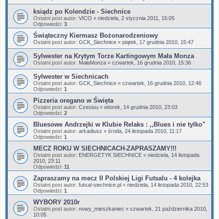
ksiądz po Kolendzie - Siechnice
Ostatni post autor:
VICO
«
niedziela, 2 stycznia 2011, 15:05
Odpowiedzi:
3
Świąteczny Kiermasz Bożonarodzeniowy
Ostatni post autor:
GCK_Siechnice
«
piątek, 17 grudnia 2010, 15:47
Sylwester na Krytym Torze Kartingowym Mała Monza
Ostatni post autor:
MałaMonza
«
czwartek, 16 grudnia 2010, 15:36
Sylwester w Siechnicach
Ostatni post autor:
GCK_Siechnice
«
czwartek, 16 grudnia 2010, 12:46
Odpowiedzi:
1
Pizzeria oregano w Święta
Ostatni post autor:
Czesiuu
«
wtorek, 14 grudnia 2010, 23:03
Odpowiedzi:
2
Bluesowe Andrzejki w Klubie Relaks : ,,Blues i nie tylko"
Ostatni post autor:
arkadiusz
«
środa, 24 listopada 2010, 11:17
Odpowiedzi:
1
MECZ ROKU W SIECHNICACH-ZAPRASZAMY!!!
Ostatni post autor:
ENERGETYK SIECHNICE
«
niedziela, 14 listopada
2010, 23:11
Odpowiedzi:
11
Zapraszamy na mecz II Polskiej Ligi Futsalu - 4 kolejka
Ostatni post autor:
futsal-siechnice.pl
«
niedziela, 14 listopada 2010, 22:53
Odpowiedzi:
1
WYBORY 2010r
Ostatni post autor:
nowy_mieszkaniec
«
czwartek, 21 października 2010,
10:05