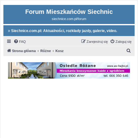
Forum Mieszkańców Siechnic
siechnice.com.pl/forum
Siechnice.com.pl: Aktualności, rozkłady jazdy, galerie, video.
FAQ
Zarejestruj się
Zaloguj się
S
Strona główna
Różne
Kosz
z
u
k
a
j