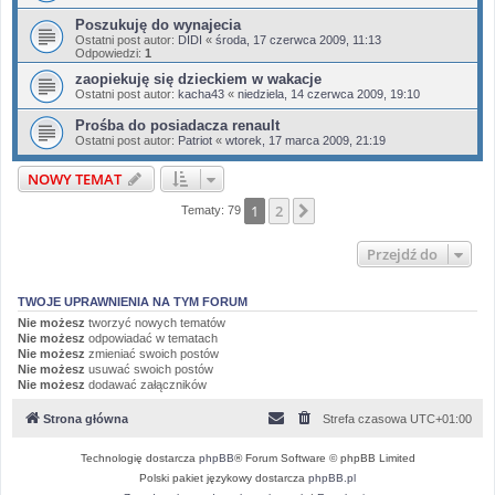
Poszukuję do wynajecia
Ostatni post autor:
DIDI
«
środa, 17 czerwca 2009, 11:13
Odpowiedzi:
1
zaopiekuję się dzieckiem w wakacje
Ostatni post autor:
kacha43
«
niedziela, 14 czerwca 2009, 19:10
Prośba do posiadacza renault
Ostatni post autor:
Patriot
«
wtorek, 17 marca 2009, 21:19
NOWY TEMAT
1
2
Następna
Tematy: 79
Przejdź do
TWOJE UPRAWNIENIA NA TYM FORUM
Nie możesz
tworzyć nowych tematów
Nie możesz
odpowiadać w tematach
Nie możesz
zmieniać swoich postów
Nie możesz
usuwać swoich postów
Nie możesz
dodawać załączników
Strona główna
Strefa czasowa
UTC+01:00
Technologię dostarcza
phpBB
® Forum Software © phpBB Limited
Polski pakiet językowy dostarcza
phpBB.pl