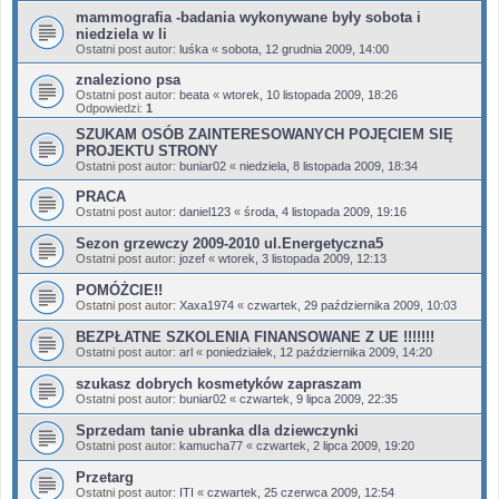
mammografia -badania wykonywane były sobota i
niedziela w li
Ostatni post autor:
luśka
«
sobota, 12 grudnia 2009, 14:00
znaleziono psa
Ostatni post autor:
beata
«
wtorek, 10 listopada 2009, 18:26
Odpowiedzi:
1
SZUKAM OSÓB ZAINTERESOWANYCH POJĘCIEM SIĘ
PROJEKTU STRONY
Ostatni post autor:
buniar02
«
niedziela, 8 listopada 2009, 18:34
PRACA
Ostatni post autor:
daniel123
«
środa, 4 listopada 2009, 19:16
Sezon grzewczy 2009-2010 ul.Energetyczna5
Ostatni post autor:
jozef
«
wtorek, 3 listopada 2009, 12:13
POMÓŻCIE!!
Ostatni post autor:
Xaxa1974
«
czwartek, 29 października 2009, 10:03
BEZPŁATNE SZKOLENIA FINANSOWANE Z UE !!!!!!!
Ostatni post autor:
arl
«
poniedziałek, 12 października 2009, 14:20
szukasz dobrych kosmetyków zapraszam
Ostatni post autor:
buniar02
«
czwartek, 9 lipca 2009, 22:35
Sprzedam tanie ubranka dla dziewczynki
Ostatni post autor:
kamucha77
«
czwartek, 2 lipca 2009, 19:20
Przetarg
Ostatni post autor:
ITI
«
czwartek, 25 czerwca 2009, 12:54