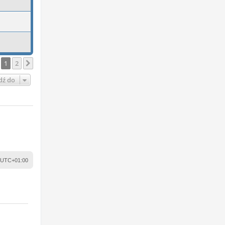
1
2
Następna
dź do
UTC+01:00