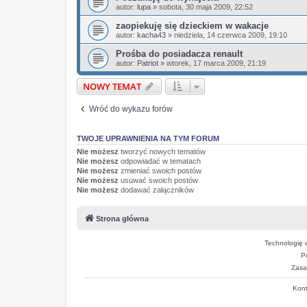
autor:
lupa
»
sobota, 30 maja 2009, 22:52
zaopiekuję się dzieckiem w wakacje
autor:
kacha43
»
niedziela, 14 czerwca 2009, 19:10
Prośba do posiadacza renault
autor:
Patriot
»
wtorek, 17 marca 2009, 21:19
NOWY TEMAT
Wróć do wykazu forów
TWOJE UPRAWNIENIA NA TYM FORUM
Nie możesz
tworzyć nowych tematów
Nie możesz
odpowiadać w tematach
Nie możesz
zmieniać swoich postów
Nie możesz
usuwać swoich postów
Nie możesz
dodawać załączników
Strona główna
Technologię 
P
Zasa
Kont