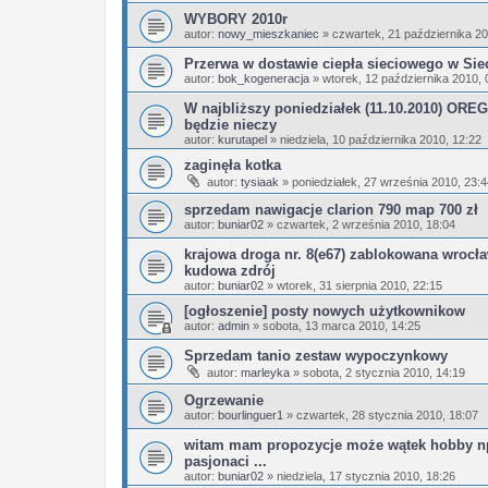
WYBORY 2010r
autor:
nowy_mieszkaniec
»
czwartek, 21 października 20
Przerwa w dostawie ciepła sieciowego w Sie
autor:
bok_kogeneracja
»
wtorek, 12 października 2010, 
W najbliższy poniedziałek (11.10.2010) OR
będzie nieczy
autor:
kurutapel
»
niedziela, 10 października 2010, 12:22
zaginęła kotka
autor:
tysiaak
»
poniedziałek, 27 września 2010, 23:4
sprzedam nawigacje clarion 790 map 700 zł
autor:
buniar02
»
czwartek, 2 września 2010, 18:04
krajowa droga nr. 8(e67) zablokowana wrocł
kudowa zdrój
autor:
buniar02
»
wtorek, 31 sierpnia 2010, 22:15
[ogłoszenie] posty nowych użytkownikow
autor:
admin
»
sobota, 13 marca 2010, 14:25
Sprzedam tanio zestaw wypoczynkowy
autor:
marleyka
»
sobota, 2 stycznia 2010, 14:19
Ogrzewanie
autor:
bourlinguer1
»
czwartek, 28 stycznia 2010, 18:07
witam mam propozycje może wątek hobby n
pasjonaci ...
autor:
buniar02
»
niedziela, 17 stycznia 2010, 18:26