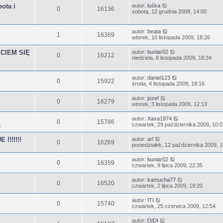
ota i
autor:
luśka
0
16136
sobota, 12 grudnia 2009, 14:00
autor:
beata
1
16369
wtorek, 10 listopada 2009, 18:26
CIEM SIĘ
autor:
buniar02
0
16212
niedziela, 8 listopada 2009, 18:34
autor:
daniel123
0
15922
środa, 4 listopada 2009, 19:16
autor:
jozef
0
16279
wtorek, 3 listopada 2009, 12:13
autor:
Xaxa1974
0
15786
czwartek, 29 października 2009, 10:0
3
!!!!!!
autor:
arl
0
16269
poniedziałek, 12 października 2009, 
autor:
buniar02
0
16359
czwartek, 9 lipca 2009, 22:35
autor:
kamucha77
0
16520
czwartek, 2 lipca 2009, 19:20
autor:
ITI
0
15740
czwartek, 25 czerwca 2009, 12:54
autor:
DIDI