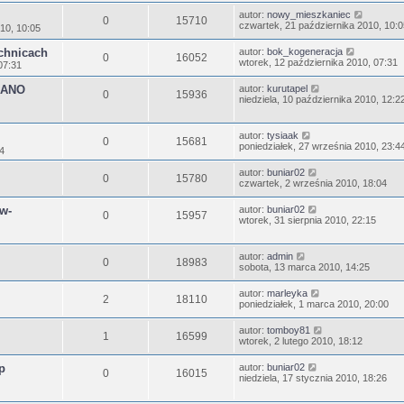
autor:
nowy_mieszkaniec
0
15710
czwartek, 21 października 2010, 10:0
10, 10:05
chnicach
autor:
bok_kogeneracja
0
16052
wtorek, 12 października 2010, 07:31
07:31
EGANO
autor:
kurutapel
0
15936
niedziela, 10 października 2010, 12:2
autor:
tysiaak
0
15681
poniedziałek, 27 września 2010, 23:4
4
autor:
buniar02
0
15780
czwartek, 2 września 2010, 18:04
aw-
autor:
buniar02
0
15957
wtorek, 31 sierpnia 2010, 22:15
autor:
admin
0
18983
sobota, 13 marca 2010, 14:25
autor:
marleyka
2
18110
poniedziałek, 1 marca 2010, 20:00
autor:
tomboy81
1
16599
wtorek, 2 lutego 2010, 18:12
p
autor:
buniar02
0
16015
niedziela, 17 stycznia 2010, 18:26