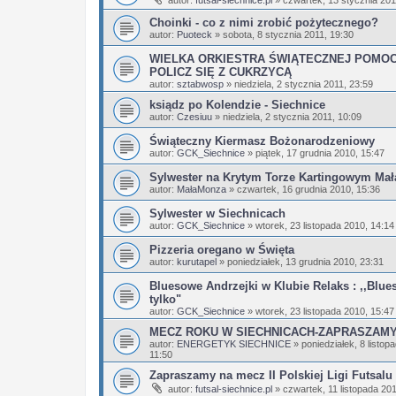
autor:
futsal-siechnice.pl
»
czwartek, 13 stycznia 201
Choinki - co z nimi zrobić pożytecznego?
autor:
Puoteck
»
sobota, 8 stycznia 2011, 19:30
WIELKA ORKIESTRA ŚWIĄTECZNEJ POMOC
POLICZ SIĘ Z CUKRZYCĄ
autor:
sztabwosp
»
niedziela, 2 stycznia 2011, 23:59
ksiądz po Kolendzie - Siechnice
autor:
Czesiuu
»
niedziela, 2 stycznia 2011, 10:09
Świąteczny Kiermasz Bożonarodzeniowy
autor:
GCK_Siechnice
»
piątek, 17 grudnia 2010, 15:47
Sylwester na Krytym Torze Kartingowym Ma
autor:
MałaMonza
»
czwartek, 16 grudnia 2010, 15:36
Sylwester w Siechnicach
autor:
GCK_Siechnice
»
wtorek, 23 listopada 2010, 14:14
Pizzeria oregano w Święta
autor:
kurutapel
»
poniedziałek, 13 grudnia 2010, 23:31
Bluesowe Andrzejki w Klubie Relaks : ,,Blues
tylko"
autor:
GCK_Siechnice
»
wtorek, 23 listopada 2010, 15:47
MECZ ROKU W SIECHNICACH-ZAPRASZAMY!
autor:
ENERGETYK SIECHNICE
»
poniedziałek, 8 listop
11:50
Zapraszamy na mecz II Polskiej Ligi Futsalu 
autor:
futsal-siechnice.pl
»
czwartek, 11 listopada 20