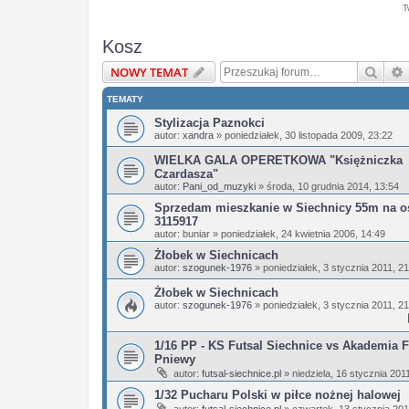
T
Kosz
Szuka
NOWY TEMAT
TEMATY
Stylizacja Paznokci
autor:
xandra
»
poniedziałek, 30 listopada 2009, 23:22
WIELKA GALA OPERETKOWA "Księżniczka
Czardasza"
autor:
Pani_od_muzyki
»
środa, 10 grudnia 2014, 13:54
Sprzedam mieszkanie w Siechnicy 55m na os
3115917
autor:
buniar
»
poniedziałek, 24 kwietnia 2006, 14:49
Żłobek w Siechnicach
autor:
szogunek-1976
»
poniedziałek, 3 stycznia 2011, 2
Żłobek w Siechnicach
autor:
szogunek-1976
»
poniedziałek, 3 stycznia 2011, 2
1/16 PP - KS Futsal Siechnice vs Akademia F
Pniewy
autor:
futsal-siechnice.pl
»
niedziela, 16 stycznia 201
1/32 Pucharu Polski w piłce nożnej halowej