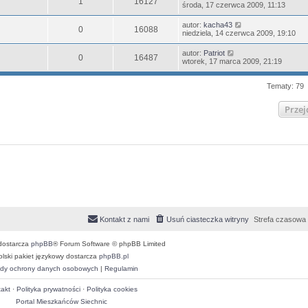
1
16127
środa, 17 czerwca 2009, 11:13
autor:
kacha43
0
16088
niedziela, 14 czerwca 2009, 19:10
autor:
Patriot
0
16487
wtorek, 17 marca 2009, 21:19
Tematy: 79
Przej
Kontakt z nami
Usuń ciasteczka witryny
Strefa czasowa
dostarcza
phpBB
® Forum Software © phpBB Limited
olski pakiet językowy dostarcza
phpBB.pl
dy ochrony danych osobowych
|
Regulamin
akt
·
Polityka prywatności
·
Polityka cookies
Portal Mieszkańców Siechnic