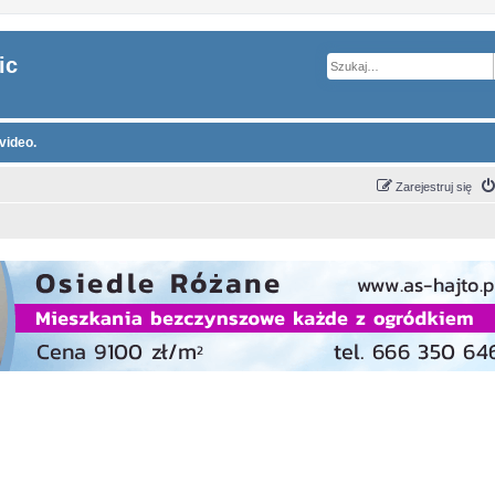
ic
video.
Zarejestruj się