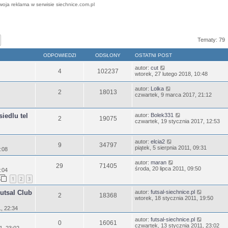
woja reklama w serwisie siechnice.com.pl
j
Wyszukiwanie zaawansowane
Tematy: 79
ODPOWIEDZI
ODSŁONY
OSTATNI POST
autor:
cut
4
102237
wtorek, 27 lutego 2018, 10:48
autor:
Lolka
2
18013
czwartek, 9 marca 2017, 21:12
iedlu tel
autor:
Bolek331
2
19075
czwartek, 19 stycznia 2017, 12:53
autor:
elcia2
9
34797
piątek, 5 sierpnia 2011, 09:31
1:08
autor:
maran
29
71405
środa, 20 lipca 2011, 09:50
1:04
1
2
3
utsal Club
autor:
futsal-siechnice.pl
2
18368
wtorek, 18 stycznia 2011, 19:50
1, 22:34
autor:
futsal-siechnice.pl
0
16061
czwartek, 13 stycznia 2011, 23:02