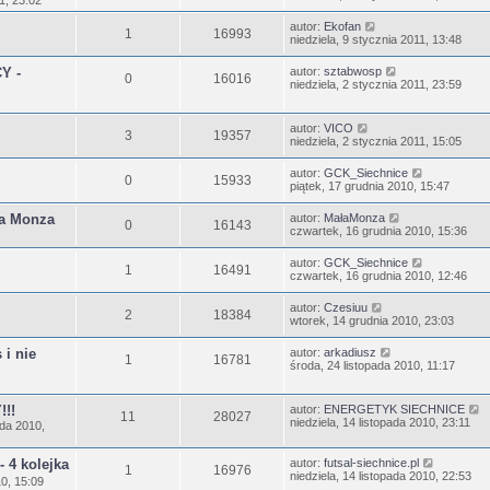
1, 23:02
autor:
Ekofan
1
16993
niedziela, 9 stycznia 2011, 13:48
Y -
autor:
sztabwosp
0
16016
niedziela, 2 stycznia 2011, 23:59
autor:
VICO
3
19357
niedziela, 2 stycznia 2011, 15:05
autor:
GCK_Siechnice
0
15933
piątek, 17 grudnia 2010, 15:47
ła Monza
autor:
MałaMonza
0
16143
czwartek, 16 grudnia 2010, 15:36
autor:
GCK_Siechnice
1
16491
czwartek, 16 grudnia 2010, 12:46
autor:
Czesiuu
2
18384
wtorek, 14 grudnia 2010, 23:03
 i nie
autor:
arkadiusz
1
16781
środa, 24 listopada 2010, 11:17
!!
autor:
ENERGETYK SIECHNICE
11
28027
niedziela, 14 listopada 2010, 23:11
ada 2010,
- 4 kolejka
autor:
futsal-siechnice.pl
1
16976
niedziela, 14 listopada 2010, 22:53
10, 15:09