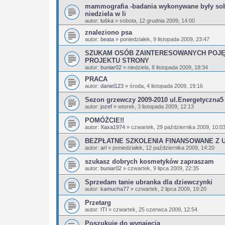
mammografia -badania wykonywane były sob
niedziela w li
autor:
luśka
»
sobota, 12 grudnia 2009, 14:00
znaleziono psa
autor:
beata
»
poniedziałek, 9 listopada 2009, 23:47
SZUKAM OSÓB ZAINTERESOWANYCH POJĘ
PROJEKTU STRONY
autor:
buniar02
»
niedziela, 8 listopada 2009, 18:34
PRACA
autor:
daniel123
»
środa, 4 listopada 2009, 19:16
Sezon grzewczy 2009-2010 ul.Energetyczna5
autor:
jozef
»
wtorek, 3 listopada 2009, 12:13
POMÓŻCIE!!
autor:
Xaxa1974
»
czwartek, 29 października 2009, 10:0
BEZPŁATNE SZKOLENIA FINANSOWANE Z UE !
autor:
arl
»
poniedziałek, 12 października 2009, 14:20
szukasz dobrych kosmetyków zapraszam
autor:
buniar02
»
czwartek, 9 lipca 2009, 22:35
Sprzedam tanie ubranka dla dziewczynki
autor:
kamucha77
»
czwartek, 2 lipca 2009, 19:20
Przetarg
autor:
ITI
»
czwartek, 25 czerwca 2009, 12:54
Poszukuję do wynajecia