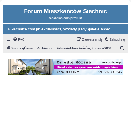
Forum Mieszkańców Siechnic
siechnice.com.pl/forum
Siechnice.com.pl: Aktualności, rozkłady jazdy, galerie, video.
FAQ
Zarejestruj się
Zaloguj się
S
Strona główna
Archiwum
Zebranie Mieszkańców, 5. marca 2006
z
u
k
a
j