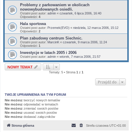
Problemy z parkowaniem w okolicach
nowowybudowanych osiedli.
Ostatni post autor:
admin
«
czwartek, 6 lipca 2006, 16:40
Odpowiedzi:
4
Hala sportowa
Ostatni post autor:
Przemek(EVO)
«
niedziela, 12 marca 2006, 15:12
Odpowiedzi:
2
Plan zabudowy centrum Siechnic.
Ostatni post autor:
MarcinK
«
czwartek, 9 marca 2006, 11:24
Odpowiedzi:
1
Inwestycje w latach 2005 i 2006
Ostatni post autor:
admin
«
wtorek, 7 marca 2006, 21:57
NOWY TEMAT
Tematy: 5 • Strona
1
z
1
Przejdź do
TWOJE UPRAWNIENIA NA TYM FORUM
Nie możesz
tworzyć nowych tematów
Nie możesz
odpowiadać w tematach
Nie możesz
zmieniać swoich postów
Nie możesz
usuwać swoich postów
Nie możesz
dodawać załączników
Strona główna
Strefa czasowa
UTC+01:00