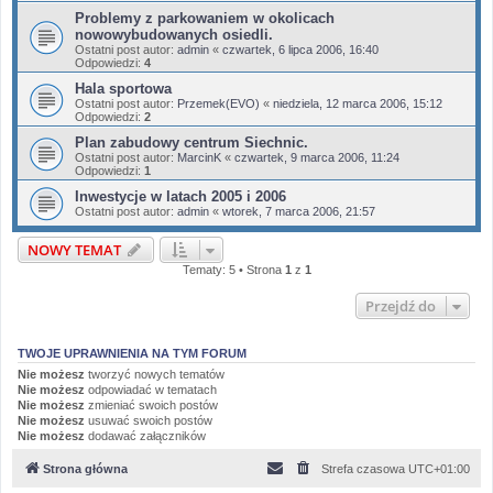
Problemy z parkowaniem w okolicach
nowowybudowanych osiedli.
Ostatni post autor:
admin
«
czwartek, 6 lipca 2006, 16:40
Odpowiedzi:
4
Hala sportowa
Ostatni post autor:
Przemek(EVO)
«
niedziela, 12 marca 2006, 15:12
Odpowiedzi:
2
Plan zabudowy centrum Siechnic.
Ostatni post autor:
MarcinK
«
czwartek, 9 marca 2006, 11:24
Odpowiedzi:
1
Inwestycje w latach 2005 i 2006
Ostatni post autor:
admin
«
wtorek, 7 marca 2006, 21:57
NOWY TEMAT
Tematy: 5 • Strona
1
z
1
Przejdź do
TWOJE UPRAWNIENIA NA TYM FORUM
Nie możesz
tworzyć nowych tematów
Nie możesz
odpowiadać w tematach
Nie możesz
zmieniać swoich postów
Nie możesz
usuwać swoich postów
Nie możesz
dodawać załączników
Strona główna
Strefa czasowa
UTC+01:00