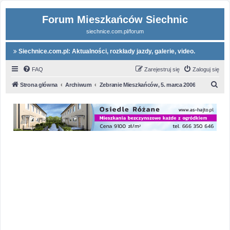
Forum Mieszkańców Siechnic
siechnice.com.pl/forum
Siechnice.com.pl: Aktualności, rozkłady jazdy, galerie, video.
FAQ
Zarejestruj się
Zaloguj się
S
Strona główna
Archiwum
Zebranie Mieszkańców, 5. marca 2006
z
u
k
a
j